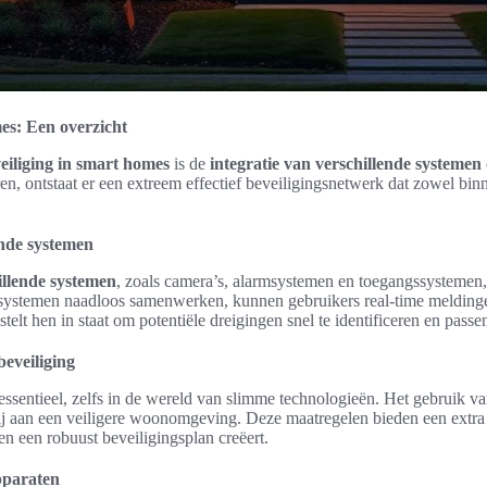
es: Een overzicht
eiliging in smart homes
is de
integratie van verschillende systemen
n, ontstaat er een extreem effectief beveiligingsnetwerk dat zowel binn
ende systemen
illende systemen
, zoals camera’s, alarmsystemen en toegangssystemen, 
 systemen naadloos samenwerken, kunnen gebruikers real-time melding
 stelt hen in staat om potentiële dreigingen snel te identificeren en pas
beveiliging
 essentieel, zelfs in de wereld van slimme technologieën. Het gebruik v
bij aan een veiligere woonomgeving. Deze maatregelen bieden een extra
n een robuust beveiligingsplan creëert.
pparaten