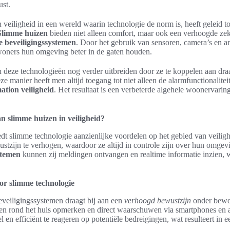
st.
veiligheid in een wereld waarin technologie de norm is, heeft geleid t
Slimme huizen
bieden niet alleen comfort, maar ook een verhoogde z
e beveiligingssystemen
. Door het gebruik van sensoren, camera’s en 
oners hun omgeving beter in de gaten houden.
deze technologieën nog verder uitbreiden door ze te koppelen aan dra
ze manier heeft men altijd toegang tot niet alleen de alarmfunctionalite
tion veiligheid
. Het resultaat is een verbeterde algehele woonervaring 
n slimme huizen in veiligheid?
t slimme technologie aanzienlijke voordelen op het gebied van veilig
tzijn te verhogen, waardoor ze altijd in controle zijn over hun omgev
stemen
kunnen zij meldingen ontvangen en realtime informatie inzien, 
or slimme technologie
veiligingssystemen draagt bij aan een
verhoogd bewustzijn
onder bewo
en rond het huis opmerken en direct waarschuwen via smartphones en a
 en efficiënt te reageren op potentiële bedreigingen, wat resulteert in