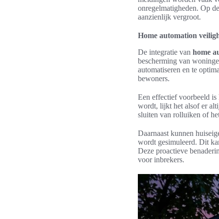
onregelmatigheden. Op dez
aanzienlijk vergroot.
Home automation veiligh
De integratie van
home au
bescherming van woning
automatiseren en te optima
bewoners.
Een effectief voorbeeld is
wordt, lijkt het alsof er a
sluiten van rolluiken of he
Daarnaast kunnen huiseige
wordt gesimuleerd. Dit kan
Deze proactieve benaderi
voor inbrekers.