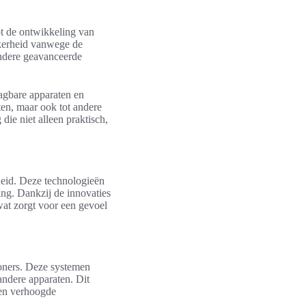
ot de ontwikkeling van
ekerheid vanwege de
andere geavanceerde
agbare apparaten en
iten, maar ook tot andere
die niet alleen praktisch,
heid. Deze technologieën
ing. Dankzij de innovaties
wat zorgt voor een gevoel
ners. Deze systemen
ndere apparaten. Dit
 een verhoogde