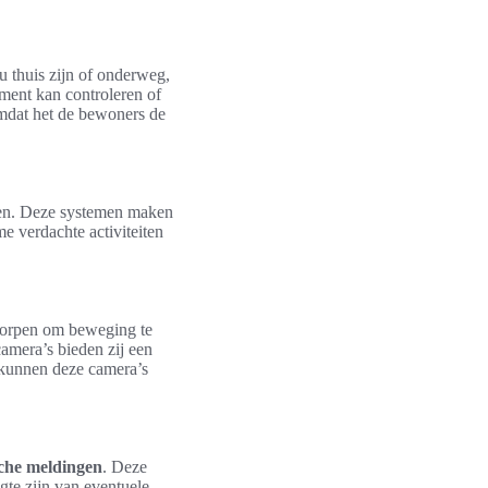
u thuis zijn of onderweg,
ment kan controleren of
mdat het de bewoners de
izen. Deze systemen maken
me verdachte activiteiten
worpen om beweging te
amera’s bieden zij een
, kunnen deze camera’s
che meldingen
. Deze
te zijn van eventuele