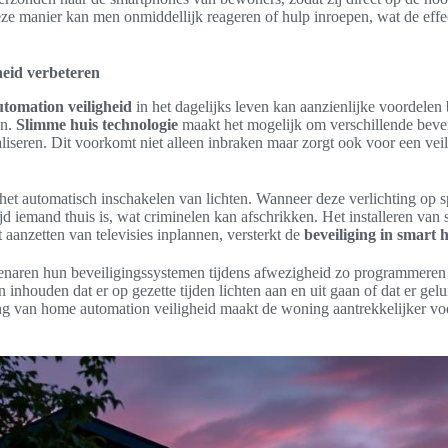
e manier kan men onmiddellijk reageren of hulp inroepen, wat de effect
eid verbeteren
tomation veiligheid
in het dagelijks leven kan aanzienlijke voordelen
en.
Slimme huis technologie
maakt het mogelijk om verschillende bevei
liseren. Dit voorkomt niet alleen inbraken maar zorgt ook voor een vei
 het automatisch inschakelen van lichten. Wanneer deze verlichting op s
ltijd iemand thuis is, wat criminelen kan afschrikken. Het installeren va
t aanzetten van televisies inplannen, versterkt de
beveiliging in smart
naren hun beveiligingssystemen tijdens afwezigheid zo programmeren da
 inhouden dat er op gezette tijden lichten aan en uit gaan of dat er ge
ng van home automation veiligheid maakt de woning aantrekkelijker v