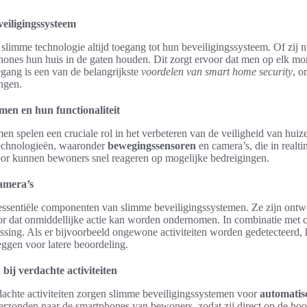
veiligingssysteem
limme technologie altijd toegang tot hun beveiligingssysteem. Of zij n
hones hun huis in de gaten houden. Dit zorgt ervoor dat men op elk mo
toegang is een van de belangrijkste
voordelen van smart home security
, o
angen.
men en hun functionaliteit
en spelen een cruciale rol in het verbeteren van de veiligheid van hu
technologieën, waaronder
bewegingssensoren
en camera’s, die in realti
oor kunnen bewoners snel reageren op mogelijke bedreigingen.
amera’s
essentiële componenten van slimme beveiligingssystemen. Ze zijn ont
or dat onmiddellijke actie kan worden ondernomen. In combinatie met c
ossing. Als er bijvoorbeeld ongewone activiteiten worden gedetecteerd
eggen voor latere beoordeling.
ij verdachte activiteiten
rdachte activiteiten zorgen slimme beveiligingssystemen voor
automatis
zonden naar de smartphones van bewoners, zodat zij direct op de hoog