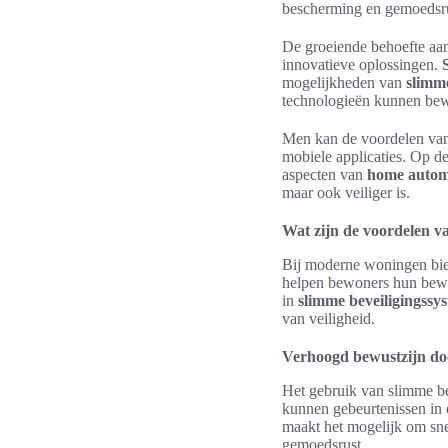
bescherming en gemoedsru
De groeiende behoefte aan 
innovatieve oplossingen.
mogelijkheden van
slimm
technologieën kunnen bew
Men kan de voordelen van 
mobiele applicaties. Op de
aspecten van
home automa
maar ook veiliger is.
Wat zijn de voordelen va
Bij moderne woningen bied
helpen bewoners hun bewus
in
slimme beveiligingssy
van veiligheid.
Verhoogd bewustzijn do
Het gebruik van slimme be
kunnen gebeurtenissen in 
maakt het mogelijk om snel
gemoedsrust.