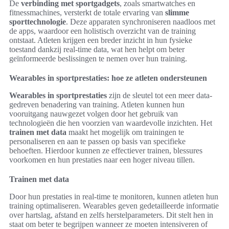
De
verbinding met sportgadgets
, zoals smartwatches en
fitnessmachines, versterkt de totale ervaring van
slimme
sporttechnologie
. Deze apparaten synchroniseren naadloos met
de apps, waardoor een holistisch overzicht van de training
ontstaat. Atleten krijgen een breder inzicht in hun fysieke
toestand dankzij real-time data, wat hen helpt om beter
geïnformeerde beslissingen te nemen over hun training.
Wearables in sportprestaties: hoe ze atleten ondersteunen
Wearables in sportprestaties
zijn de sleutel tot een meer data-
gedreven benadering van training. Atleten kunnen hun
vooruitgang nauwgezet volgen door het gebruik van
technologieën die hen voorzien van waardevolle inzichten. Het
trainen met data
maakt het mogelijk om trainingen te
personaliseren en aan te passen op basis van specifieke
behoeften. Hierdoor kunnen ze effectiever trainen, blessures
voorkomen en hun prestaties naar een hoger niveau tillen.
Trainen met data
Door hun prestaties in real-time te monitoren, kunnen atleten hun
training optimaliseren. Wearables geven gedetailleerde informatie
over hartslag, afstand en zelfs herstelparameters. Dit stelt hen in
staat om beter te begrijpen wanneer ze moeten intensiveren of