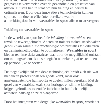
gegevens te verzamelen over de gezondheid en prestaties van
atleten. Dit stelt hen in staat om hun training en herstel te
optimaliseren. Door deze innovatieve technologieën kunnen
sporters hun doelen efficiënter bereiken, wat de
aantrekkingskracht van
wearables in sport
alleen maar vergroot.
Inleiding tot wearables in sport
In de wereld van sport heeft de
inleiding tot wearables
een
revolutie teweeggebracht. Atleten en trainers maken steeds vaker
gebruik van
slimme sporttechnologie
om prestaties te verbeteren
en trainingsmethodieken te optimaliseren.
Wearables in sport
bieden realtime
data-analyse
, waardoor de mogelijkheid ontstaat
om trainingsschema’s en strategieën nauwkeurig af te stemmen
op persoonlijke behoeften.
De toegankelijkheid van deze technologieën breidt zich uit, wat
niet alleen professionals ten goede komt, maar ook
amateuratleten die hun sportieve doelen willen bereiken. Met de
groei van wearables, zoals sporthorloges en slimme kleding,
krijgen gebruikers essentiële inzichten in hun lichamelijke
activiteit, hartslag en zelfs slaapritme.
Door het integreren van dergelijke
wearables in sport
, wordt het