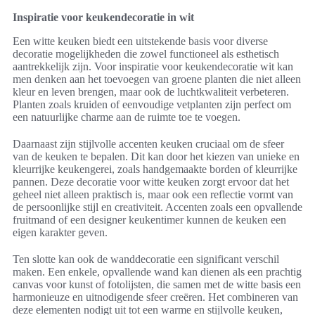
Inspiratie voor keukendecoratie in wit
Een witte keuken biedt een uitstekende basis voor diverse
decoratie mogelijkheden die zowel functioneel als esthetisch
aantrekkelijk zijn. Voor inspiratie voor keukendecoratie wit kan
men denken aan het toevoegen van groene planten die niet alleen
kleur en leven brengen, maar ook de luchtkwaliteit verbeteren.
Planten zoals kruiden of eenvoudige vetplanten zijn perfect om
een natuurlijke charme aan de ruimte toe te voegen.
Daarnaast zijn stijlvolle accenten keuken cruciaal om de sfeer
van de keuken te bepalen. Dit kan door het kiezen van unieke en
kleurrijke keukengerei, zoals handgemaakte borden of kleurrijke
pannen. Deze decoratie voor witte keuken zorgt ervoor dat het
geheel niet alleen praktisch is, maar ook een reflectie vormt van
de persoonlijke stijl en creativiteit. Accenten zoals een opvallende
fruitmand of een designer keukentimer kunnen de keuken een
eigen karakter geven.
Ten slotte kan ook de wanddecoratie een significant verschil
maken. Een enkele, opvallende wand kan dienen als een prachtig
canvas voor kunst of fotolijsten, die samen met de witte basis een
harmonieuze en uitnodigende sfeer creëren. Het combineren van
deze elementen nodigt uit tot een warme en stijlvolle keuken,