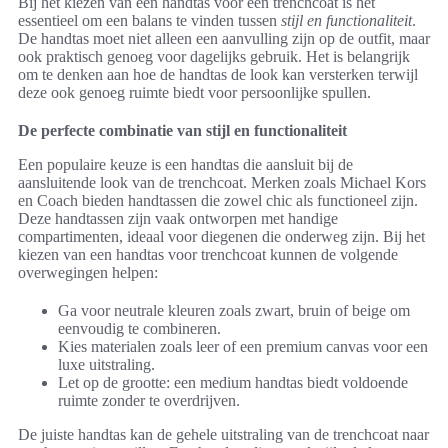
Bij het kiezen van een handtas voor een trenchcoat is het
essentieel om een balans te vinden tussen
stijl en functionaliteit
.
De handtas moet niet alleen een aanvulling zijn op de outfit, maar
ook praktisch genoeg voor dagelijks gebruik. Het is belangrijk
om te denken aan hoe de handtas de look kan versterken terwijl
deze ook genoeg ruimte biedt voor persoonlijke spullen.
De perfecte combinatie van stijl en functionaliteit
Een populaire keuze is een handtas die aansluit bij de
aansluitende look van de trenchcoat. Merken zoals Michael Kors
en Coach bieden handtassen die zowel chic als functioneel zijn.
Deze handtassen zijn vaak ontworpen met handige
compartimenten, ideaal voor diegenen die onderweg zijn. Bij het
kiezen van een handtas voor trenchcoat kunnen de volgende
overwegingen helpen:
Ga voor neutrale kleuren zoals zwart, bruin of beige om
eenvoudig te combineren.
Kies materialen zoals leer of een premium canvas voor een
luxe uitstraling.
Let op de grootte: een medium handtas biedt voldoende
ruimte zonder te overdrijven.
De juiste handtas kan de gehele uitstraling van de trenchcoat naar