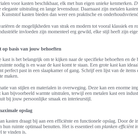
erialen voor kasten beschikbaar, elk met hun eigen unieke kenmerken.
D
 elegante uitstraling en lange levensduur. Daarnaast zijn metalen kaste
 Kunststof kasten bieden dan weer een praktische en onderhoudsvriende
, variëren de mogelijkheden van strak en modern tot vooral klassiek en r
dustriële invloeden zijn momenteel erg gewild, elke stijl heeft zijn eig
st op basis van jouw behoeften
te kast is het belangrijk om te kijken naar de specifieke behoeften en de
imte nodig is en waar de kast komt te staan. Een grote kast kan ideaa
nt perfect past in een slaapkamer of gang. Schrijf een lijst van de items
te maken.
tie van stijlen en materialen in overweging. Deze kan een enorme imp
 kan bijvoorbeeld warmte uitstralen, terwijl een metalen kast een indust
it bij jouw persoonlijke smaak en interieurstijl.
 maximale opslag
n kasten draagt bij aan een efficiënte en functionele opslag. Door de in
hun ruimte optimaal benutten. Het is essentieel om
planken efficiënt i
l te vinden is.