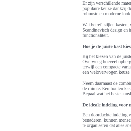
Er zijn verschillende mat
populaire keuze dankzij de
robuuste en moderne look.
Wat betreft stijlen kasten
Scandinavisch design en in
functionaliteit.
Hoe je de juiste kast kie
Bij het kiezen van de juis
Overweeg hoeveel opbergru
terwijl een compacte varia
een weloverwogen keuze 
Neem daarnaast de combina
de ruimte. Een houten kast
Bepaal wat het beste aanslu
De ideale indeling voor
Een doordachte indeling va
benaderen, kunnen mensen 
te organiseren dat alles sne