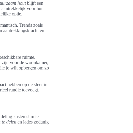
uurzaam hout
blijft een
n aantrekkelijk voor hun
lijke optie.
omantisch. Trends zoals
en aantrekkingskracht en
 beschikbare ruimte.
l zijn voor de woonkamer,
 die je wilt opbergen om zo
act hebben op de sfeer in
rieel randje toevoegt.
deling kasten slim te
n te delen
en lades zodanig