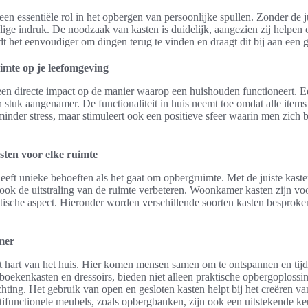
en essentiële rol in het opbergen van persoonlijke spullen. Zonder de 
lige indruk. De noodzaak van kasten is duidelijk, aangezien zij helpen 
 het eenvoudiger om dingen terug te vinden en draagt dit bij aan een ge
mte op je leefomgeving
een directe impact op de manier waarop een huishouden functioneert. 
 stuk aangenamer. De functionaliteit in huis neemt toe omdat alle items
 minder stress, maar stimuleert ook een positieve sfeer waarin men zich 
sten voor elke ruimte
heeft unieke behoeften als het gaat om opbergruimte. Met de juiste kast
 ook de uitstraling van de ruimte verbeteren. Woonkamer kasten zijn v
etische aspect. Hieronder worden verschillende soorten kasten besproken
mer
hart van het huis. Hier komen mensen samen om te ontspannen en tijd
oekenkasten en dressoirs, bieden niet alleen praktische opbergoplos
chting. Het gebruik van open en gesloten kasten helpt bij het creëren va
Multifunctionele meubels, zoals opbergbanken, zijn ook een uitstekende 