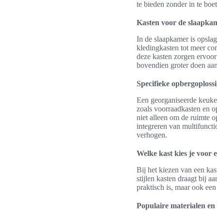
te bieden zonder in te boe
Kasten voor de slaapka
In de slaapkamer is opsla
kledingkasten tot meer co
deze kasten zorgen ervoor 
bovendien groter doen aa
Specifieke opbergoploss
Een georganiseerde keuken
zoals voorraadkasten en 
niet alleen om de ruimte 
integreren van multifuncti
verhogen.
Welke kast kies je voor 
Bij het kiezen van een kast
stijlen kasten draagt bij a
praktisch is, maar ook een
Populaire materialen en 