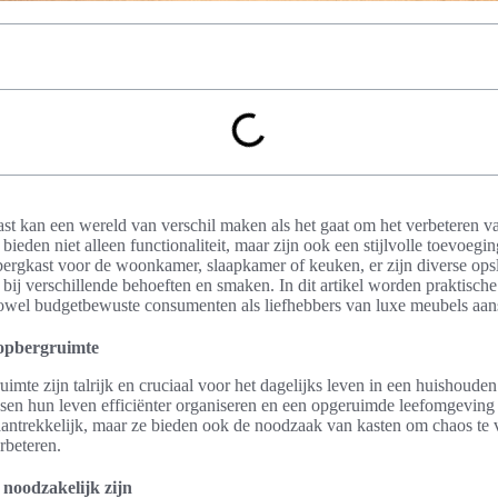
ast kan een wereld van verschil maken als het gaat om het verbeteren v
ieden niet alleen functionaliteit, maar zijn ook een stijlvolle toevoeg
bergkast voor de woonkamer, slaapkamer of keuken, er zijn diverse ops
 bij verschillende behoeften en smaken. In dit artikel worden praktisch
zowel budgetbewuste consumenten als liefhebbers van luxe meubels aan
 opbergruimte
imte zijn talrijk en cruciaal voor het dagelijks leven in een huishoude
en hun leven efficiënter organiseren en een opgeruimde leefomgeving 
h aantrekkelijk, maar ze bieden ook de noodzaak van kasten om chaos te
erbeteren.
noodzakelijk zijn