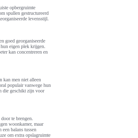
juiste opbergruimte
om spullen gestructureerd
organiseerde levensstijl.
Een goed georganiseerde
 hun eigen plek krijgen.
beter kan concentreren en
en kan men niet alleen
ooral populair vanwege hun
 die geschikt zijn voor
 door te brengen.
singen woonkamer, maar
n een balans tussen
keuze om extra opslagruimte