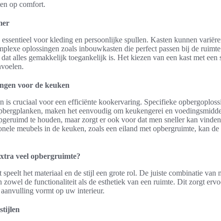
ten op comfort.
mer
g essentieel voor kleding en persoonlijke spullen. Kasten kunnen varië
mplexe oplossingen zoals inbouwkasten die perfect passen bij de ruimte
dat alles gemakkelijk toegankelijk is. Het kiezen van een kast met een 
nvoelen.
ingen voor de keuken
 is cruciaal voor een efficiënte kookervaring. Specifieke opbergoplos
opbergplanken, maken het eenvoudig om keukengerei en voedingsmiddele
opgeruimd te houden, maar zorgt er ook voor dat men sneller kan vinden
onele meubels in de keuken, zoals een eiland met opbergruimte, kan de f
extra veel opbergruimte?
 speelt het materiaal en de stijl een grote rol. De juiste combinatie van
an zowel de functionaliteit als de esthetiek van een ruimte. Dit zorgt ervo
 aanvulling vormt op uw interieur.
stijlen