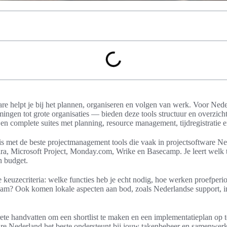
e helpt je bij het plannen, organiseren en volgen van werk. Voor Ne
ingen tot grote organisaties — bieden deze tools structuur en overzicht
en complete suites met planning, resource management, tijdregistratie e
nnis met de beste projectmanagement tools die vaak in projectsoftware N
ira, Microsoft Project, Monday.com, Wrike en Basecamp. Je leert welk
n budget.
e keuzecriteria: welke functies heb je echt nodig, hoe werken proefperi
eam? Ook komen lokale aspecten aan bod, zoals Nederlandse support, i
ete handvatten om een shortlist te maken en een implementatieplan op te
are Nederland het beste ondersteunt bij jouw takenbeheer en samenwerk