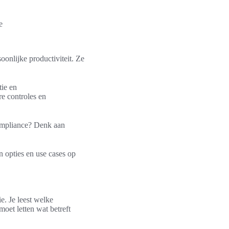
e
oonlijke productiviteit. Ze
tie en
e controles en
compliance? Denk aan
n opties en use cases op
ie. Je leest welke
oet letten wat betreft