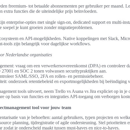
eden freemium- tot betaalde abonnementen per gebruiker per maand. Let 
n extra functies die de uiteindelijke prijs beïnvloeden.
zijn enterprise-opties met single sign-on, dedicated support en multi-ins
e soepel je kunt groeien zonder migratieproblemen.
-ecosysteem en API-mogelijkheden. Native koppelingen met Slack, Mic
tools zijn belangrijk voor dagelijkse workflows.
oor Nederlandse organisaties
ment: vraag om een verwerkersovereenkomst (DPA) en controleer dat
O 27001 en SOC 2 tonen volwassen securitypraktijken aan.
ntroleer SAML/SSO, 2FA en rollen- en permissiebeheer.
teit: onderzoek retentiebeleid en exportmogelijkheden bij beëindiging v
agement tools uitvoert, neem Trello vs Asana vs Jira expliciet op in je c
e op basis van functies en integraties API-toegang om verborgen koste
rojectmanagement tool voor jouw team
ntarisatie van je behoeften: aantal gebruikers, typen projecten en welke
source planning, tijdregistratie of agile ondersteuning. Stel prioriteiten
ar zodat je onderscheid maakt tussen must-haves en nice-to-haves.