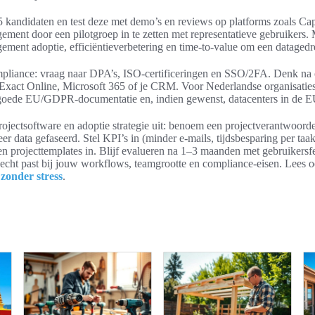
5 kandidaten en test deze met demo’s en reviews op platforms zoals Cap
ment door een pilotgroep in te zetten met representatieve gebruikers. 
ement adoptie, efficiëntieverbetering en time-to-value om een datagedr
mpliance: vraag naar DPA’s, ISO-certificeringen en SSO/2FA. Denk na o
Exact Online, Microsoft 365 of je CRM. Voor Nederlandse organisaties 
t goede EU/GDPR-documentatie en, indien gewenst, datacenters in de E
ojectsoftware en adoptie strategie uit: benoem een projectverantwoorde
eer data gefaseerd. Stel KPI’s in (minder e-mails, tijdsbesparing per taa
 en projecttemplates in. Blijf evalueren na 1–3 maanden met gebruiker
e echt past bij jouw workflows, teamgrootte en compliance-eisen. Lees o
n
zonder stress
.