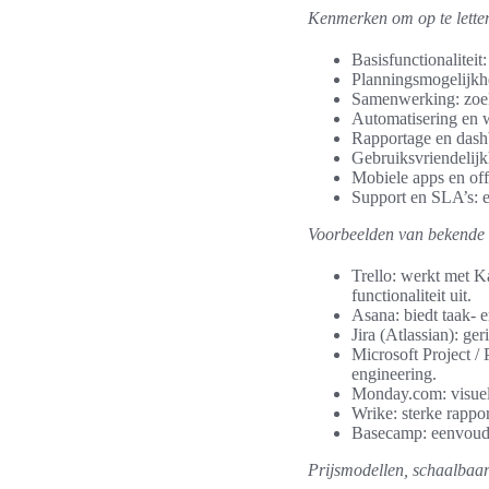
Kenmerken om op te letten
Basisfunctionaliteit
Planningsmogelijkhe
Samenwerking: zoek
Automatisering en w
Rapportage en dashb
Gebruiksvriendelijk
Mobiele apps en offl
Support en SLA’s: e
Voorbeelden van bekende to
Trello: werkt met K
functionaliteit uit.
Asana: biedt taak- e
Jira (Atlassian): g
Microsoft Project / 
engineering.
Monday.com: visuele
Wrike: sterke rappo
Basecamp: eenvoudi
Prijsmodellen, schaalbaar