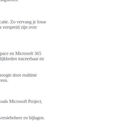
atie. Zo vervang je losse
s verspreid zijn over
space en Microsoft 365
ijkheden traceerbaar en
hoogte door realtime
eren.
oals Microsoft Project,
ersiebeheer en bijlagen.