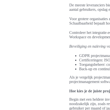
De meeste leveranciers bi
aantal gebruikers, opslag e
Voor grotere organisaties 
Schaalbaarheid bepaalt ho
Controleer het integratie
Workspace en development-
Beveiliging en naleving v
GDPR projectmanage
Certificeringen: IS
Toegangsbeheer: co
Back-up en continuï
Als je vergelijk projectman
projectmanagement softwar
Hoe kies je de juiste p
Begin met een heldere inve
noodzakelijk zijn, zoals re
gebruiker per maand of ja