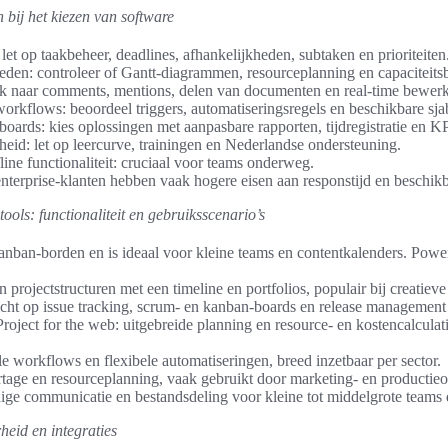
 bij het kiezen van software
: let op taakbeheer, deadlines, afhankelijkheden, subtaken en prioriteiten
den: controleer of Gantt-diagrammen, resourceplanning en capaciteits
 naar comments, mentions, delen van documenten en real-time bewerk
orkflows: beoordeel triggers, automatiseringsregels en beschikbare sja
oards: kies oplossingen met aanpasbare rapporten, tijdregistratie en K
heid: let op leercurve, trainingen en Nederlandse ondersteuning.
ine functionaliteit: cruciaal voor teams onderweg.
nterprise-klanten hebben vaak hogere eisen aan responstijd en beschik
ols: functionaliteit en gebruiksscenario’s
anban-borden en is ideaal voor kleine teams en contentkalenders. Powe
n projectstructuren met een timeline en portfolios, populair bij creatiev
ericht op issue tracking, scrum- en kanban-boards en release managemen
Project for the web: uitgebreide planning en resource- en kostencalcula
 workflows en flexibele automatiseringen, breed inzetbaar per sector.
rtage en resourceplanning, vaak gebruikt door marketing- en productieor
ge communicatie en bestandsdeling voor kleine tot middelgrote teams
heid en integraties