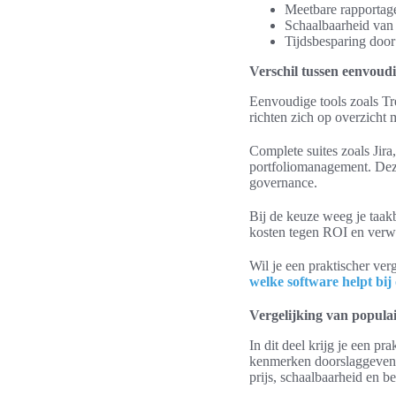
Meetbare rapportag
Schaalbaarheid van f
Tijdsbesparing door
Verschil tussen eenvoudi
Eenvoudige tools zoals Trel
richten zich op overzicht
Complete suites zoals Jira
portfoliomanagement. Dez
governance.
Bij de keuze weeg je taak
kosten tegen ROI en verwa
Wil je een praktischer ver
welke software helpt bi
Vergelijking van popula
In dit deel krijg je een pr
kenmerken doorslaggevend z
prijs, schaalbaarheid en be