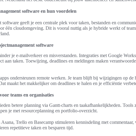
anagement software en hun voordelen
software geeft je een centrale plek voor taken, bestanden en communic
or één cloudomgeving. Dit is vooral nuttig als je hybride werkt of team
rland.
ojectmanagement software
minder je e-mailverkeer en misverstanden. Integraties met Google Work
ct aan taken. Toewijzing, deadlines en meldingen maken verantwoordel
pps ondersteunen remote werken. Je team blijft bij wijzigingen op de 
 Dat maakt het makkelijker om deadlines te halen en je efficiëntie verbet
voor teams en organisaties
eden betere planning via Gantt-charts en taakafhankelijkheden. Tools z
n je met resourceplanning en portfolio-overzicht.
Asana, Trello en Basecamp stimuleren kennisdeling met commentaar, v
ren repetitieve taken en besparen tijd.