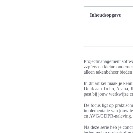
Inhoudsopgave
Projectmanagement softwar
zzp’ers en kleine ondernem
alleen takenbeheer bieden 
In dit artikel maak je ke
Denk aan Trello, Asana, J
past bij jouw werkwijze e
De focus ligt op praktisch
implementatie van jouw t
en AVG/GDPR-naleving.
Na deze serie heb je concr
testen welke projectsoftw