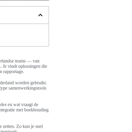
derlandse teams — van
. Je vindt oplossingen die
n rapportage.
ederland worden gebruikt.
 type samenwerkingstools
odes en wat vraagt de
ntegratie met boekhouding
 zetten. Zo kun je snel
ingstools.