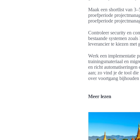
Maak een shortlist van 3–
proefperiode projectmanage
proefperiode projectmanag
Controleer security en co
bestaande systemen zoals 
leverancier te kiezen me
Werk een implementatie pr
trainingsmateriaal en migr
en richt automatiseringen
aan; zo vind je de tool di
over voortgang bijhoude
Meer lezen