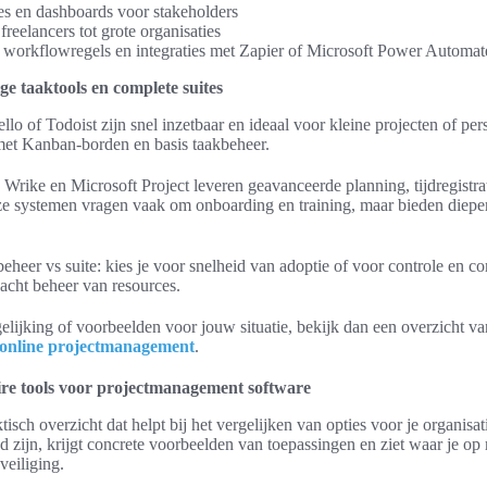
es en dashboards voor stakeholders
reelancers tot grote organisaties
 workflowregels en integraties met Zapier of Microsoft Power Automat
ge taaktools en complete suites
lo of Todoist zijn snel inzetbaar en ideaal voor kleine projecten of pers
 met Kanban-borden en basis taakbeheer.
, Wrike en Microsoft Project leveren geavanceerde planning, tijdregistra
e systemen vragen vaak om onboarding en training, maar bieden dieper
beheer vs suite: kies je voor snelheid van adoptie of voor controle en 
cht beheer van resources.
gelijking of voorbeelden voor jouw situatie, bekijk dan een overzicht va
j online projectmanagement
.
ire tools voor projectmanagement software
aktisch overzicht dat helpt bij het vergelijken van opties voor je organisat
ijn, krijgt concrete voorbeelden van toepassingen en ziet waar je op m
veiliging.