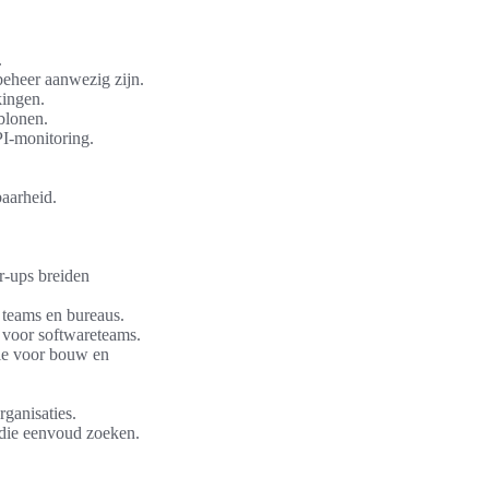
.
beheer aanwezig zijn.
ingen.
blonen.
PI-monitoring.
baarheid.
r-ups breiden
e teams en bureaus.
t voor softwareteams.
tie voor bouw en
ganisaties.
 die eenvoud zoeken.