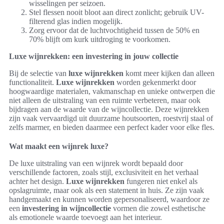
wisselingen per seizoen.
Stel flessen nooit bloot aan direct zonlicht; gebruik UV-
filterend glas indien mogelijk.
Zorg ervoor dat de luchtvochtigheid tussen de 50% en
70% blijft om kurk uitdroging te voorkomen.
Luxe wijnrekken: een investering in jouw collectie
Bij de selectie van
luxe wijnrekken
komt meer kijken dan alleen
functionaliteit.
Luxe wijnrekken
worden gekenmerkt door
hoogwaardige materialen, vakmanschap en unieke ontwerpen die
niet alleen de uitstraling van een ruimte verbeteren, maar ook
bijdragen aan de waarde van de wijncollectie. Deze wijnrekken
zijn vaak vervaardigd uit duurzame houtsoorten, roestvrij staal of
zelfs marmer, en bieden daarmee een perfect kader voor elke fles.
Wat maakt een wijnrek luxe?
De luxe uitstraling van een wijnrek wordt bepaald door
verschillende factoren, zoals stijl, exclusiviteit en het verhaal
achter het design.
Luxe wijnrekken
fungeren niet enkel als
opslagruimte, maar ook als een statement in huis. Ze zijn vaak
handgemaakt en kunnen worden gepersonaliseerd, waardoor ze
een
investering in wijncollectie
vormen die zowel esthetische
als emotionele waarde toevoegt aan het interieur.