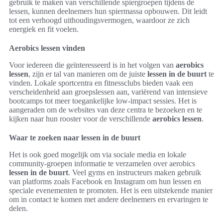
gebruik te maken van verschillende spiergroepen tijdens de
lessen, kunnen deelnemers hun spiermassa opbouwen. Dit leidt
tot een verhoogd uithoudingsvermogen, waardoor ze zich
energiek en fit voelen.
Aerobics lessen vinden
Voor iedereen die geïnteresseerd is in het volgen van
aerobics
lessen
, zijn er tal van manieren om de juiste
lessen in de buurt
te
vinden. Lokale sportcentra en fitnessclubs bieden vaak een
verscheidenheid aan groepslessen aan, variërend van intensieve
bootcamps tot meer toegankelijke low-impact sessies. Het is
aangeraden om de websites van deze centra te bezoeken en te
kijken naar hun rooster voor de verschillende
aerobics lessen
.
Waar te zoeken naar lessen in de buurt
Het is ook goed mogelijk om via sociale media en lokale
community-groepen informatie te verzamelen over aerobics
lessen in de buurt
. Veel gyms en instructeurs maken gebruik
van platforms zoals Facebook en Instagram om hun lessen en
speciale evenementen te promoten. Het is een uitstekende manier
om in contact te komen met andere deelnemers en ervaringen te
delen.