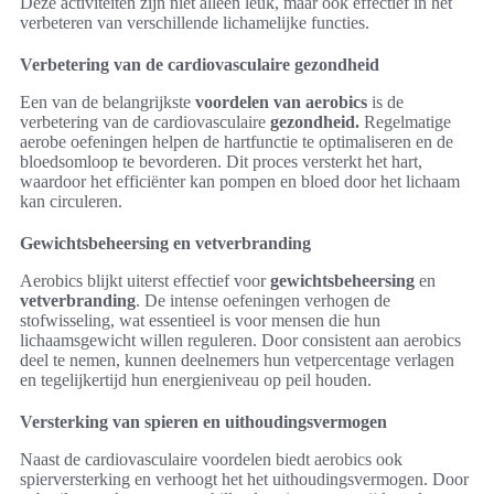
Deze activiteiten zijn niet alleen leuk, maar ook effectief in het
verbeteren van verschillende lichamelijke functies.
Verbetering van de cardiovasculaire gezondheid
Een van de belangrijkste
voordelen van aerobics
is de
verbetering van de cardiovasculaire
gezondheid.
Regelmatige
aerobe oefeningen helpen de hartfunctie te optimaliseren en de
bloedsomloop te bevorderen. Dit proces versterkt het hart,
waardoor het efficiënter kan pompen en bloed door het lichaam
kan circuleren.
Gewichtsbeheersing en vetverbranding
Aerobics blijkt uiterst effectief voor
gewichtsbeheersing
en
vetverbranding
. De intense oefeningen verhogen de
stofwisseling, wat essentieel is voor mensen die hun
lichaamsgewicht willen reguleren. Door consistent aan aerobics
deel te nemen, kunnen deelnemers hun vetpercentage verlagen
en tegelijkertijd hun energieniveau op peil houden.
Versterking van spieren en uithoudingsvermogen
Naast de cardiovasculaire voordelen biedt aerobics ook
spierversterking en verhoogt het het uithoudingsvermogen. Door