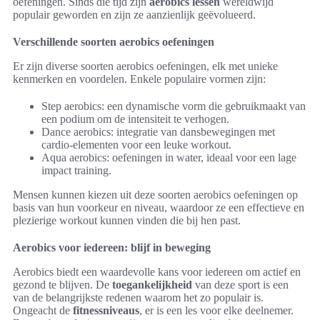
oefeningen. Sinds die tijd zijn
aerobics lessen
wereldwijd
populair geworden en zijn ze aanzienlijk geëvolueerd.
Verschillende soorten aerobics oefeningen
Er zijn diverse soorten aerobics oefeningen, elk met unieke
kenmerken en voordelen. Enkele populaire vormen zijn:
Step aerobics: een dynamische vorm die gebruikmaakt van
een podium om de intensiteit te verhogen.
Dance aerobics: integratie van dansbewegingen met
cardio-elementen voor een leuke workout.
Aqua aerobics: oefeningen in water, ideaal voor een lage
impact training.
Mensen kunnen kiezen uit deze soorten aerobics oefeningen op
basis van hun voorkeur en niveau, waardoor ze een effectieve en
plezierige workout kunnen vinden die bij hen past.
Aerobics voor iedereen: blijf in beweging
Aerobics biedt een waardevolle kans voor iedereen om actief en
gezond te blijven. De
toegankelijkheid
van deze sport is een
van de belangrijkste redenen waarom het zo populair is.
Ongeacht de
fitnessniveaus
, er is een les voor elke deelnemer.