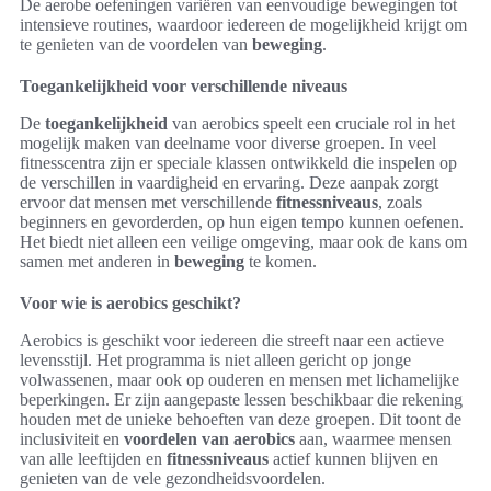
De aerobe oefeningen variëren van eenvoudige bewegingen tot
intensieve routines, waardoor iedereen de mogelijkheid krijgt om
te genieten van de voordelen van
beweging
.
Toegankelijkheid voor verschillende niveaus
De
toegankelijkheid
van aerobics speelt een cruciale rol in het
mogelijk maken van deelname voor diverse groepen. In veel
fitnesscentra zijn er speciale klassen ontwikkeld die inspelen op
de verschillen in vaardigheid en ervaring. Deze aanpak zorgt
ervoor dat mensen met verschillende
fitnessniveaus
, zoals
beginners en gevorderden, op hun eigen tempo kunnen oefenen.
Het biedt niet alleen een veilige omgeving, maar ook de kans om
samen met anderen in
beweging
te komen.
Voor wie is aerobics geschikt?
Aerobics is geschikt voor iedereen die streeft naar een actieve
levensstijl. Het programma is niet alleen gericht op jonge
volwassenen, maar ook op ouderen en mensen met lichamelijke
beperkingen. Er zijn aangepaste lessen beschikbaar die rekening
houden met de unieke behoeften van deze groepen. Dit toont de
inclusiviteit en
voordelen van aerobics
aan, waarmee mensen
van alle leeftijden en
fitnessniveaus
actief kunnen blijven en
genieten van de vele gezondheidsvoordelen.