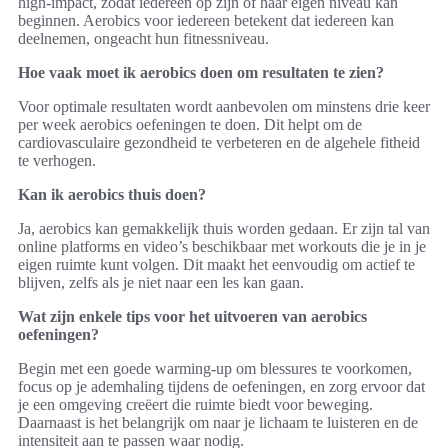
high-impact, zodat iedereen op zijn of haar eigen niveau kan
beginnen. Aerobics voor iedereen betekent dat iedereen kan
deelnemen, ongeacht hun fitnessniveau.
Hoe vaak moet ik aerobics doen om resultaten te zien?
Voor optimale resultaten wordt aanbevolen om minstens drie keer
per week aerobics oefeningen te doen. Dit helpt om de
cardiovasculaire gezondheid te verbeteren en de algehele fitheid
te verhogen.
Kan ik aerobics thuis doen?
Ja, aerobics kan gemakkelijk thuis worden gedaan. Er zijn tal van
online platforms en video’s beschikbaar met workouts die je in je
eigen ruimte kunt volgen. Dit maakt het eenvoudig om actief te
blijven, zelfs als je niet naar een les kan gaan.
Wat zijn enkele tips voor het uitvoeren van aerobics
oefeningen?
Begin met een goede warming-up om blessures te voorkomen,
focus op je ademhaling tijdens de oefeningen, en zorg ervoor dat
je een omgeving creëert die ruimte biedt voor beweging.
Daarnaast is het belangrijk om naar je lichaam te luisteren en de
intensiteit aan te passen waar nodig.