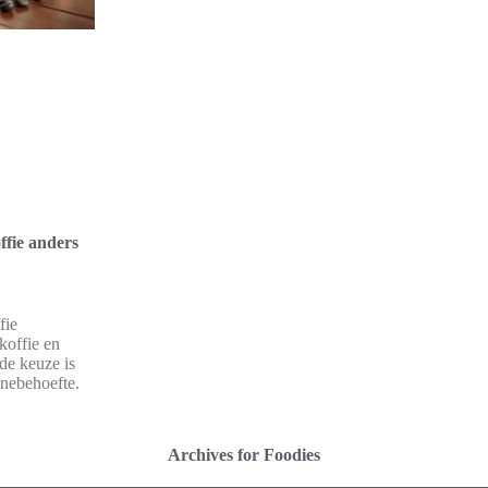
fie anders
fie
koffie en
de keuze is
ïnebehoefte.
Archives for Foodies