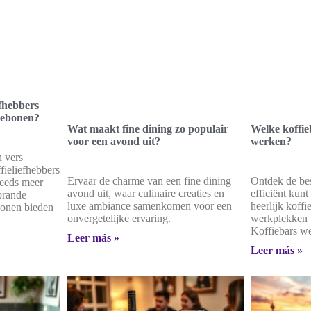
fhebbers
iebonen?
Wat maakt fine dining zo populair
Welke koffieb
voor een avond uit?
werken?
 vers
ieliefhebbers
Ervaar de charme van een fine dining
Ontdek de bes
teeds meer
avond uit, waar culinaire creaties en
efficiënt kunt
brande
luxe ambiance samenkomen voor een
heerlijk koffi
bonen bieden
onvergetelijke ervaring.
werkplekken 
Koffiebars w
Leer más »
Leer más »