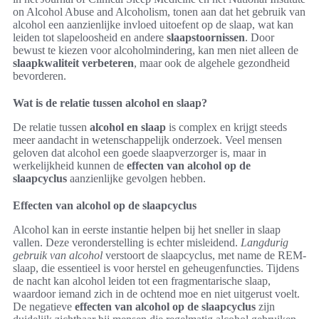
on Alcohol Abuse and Alcoholism, tonen aan dat het gebruik van
alcohol een aanzienlijke invloed uitoefent op de slaap, wat kan
leiden tot slapeloosheid en andere
slaapstoornissen
. Door
bewust te kiezen voor alcoholmindering, kan men niet alleen de
slaapkwaliteit verbeteren
, maar ook de algehele gezondheid
bevorderen.
Wat is de relatie tussen alcohol en slaap?
De relatie tussen
alcohol en slaap
is complex en krijgt steeds
meer aandacht in wetenschappelijk onderzoek. Veel mensen
geloven dat alcohol een goede slaapverzorger is, maar in
werkelijkheid kunnen de
effecten van alcohol op de
slaapcyclus
aanzienlijke gevolgen hebben.
Effecten van alcohol op de slaapcyclus
Alcohol kan in eerste instantie helpen bij het sneller in slaap
vallen. Deze veronderstelling is echter misleidend.
Langdurig
gebruik van alcohol
verstoort de slaapcyclus, met name de REM-
slaap, die essentieel is voor herstel en geheugenfuncties. Tijdens
de nacht kan alcohol leiden tot een fragmentarische slaap,
waardoor iemand zich in de ochtend moe en niet uitgerust voelt.
De negatieve
effecten van alcohol op de slaapcyclus
zijn