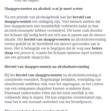
voor het slapen.
Slaapgewoonten na alcohol: wat je moet weten
Na een periode van alcoholgebruik kan het
herstel van
slaapgewoonten
een uitdaging zijn. Veel mensen merken dat
hun slaappatronen niet onmiddellijk verbeteren nadat ze hun
alcoholconsumptie hebben verminderd. Dit komt vaak doordat
het lichaam tijd nodig heeft om zich aan te passen aan de nieuwe
situatie. Het
herstel van slaapgewoonten
na alcoholontwenning
vereist geduld en de bereidheid om nieuwe gewoonten aan te
leren. Het is belangrijk om te begrijpen dat de weg naar
betere
slaap
een proces is, waarin het lichaam opnieuw moet wennen
aan een gezonde slaapcyclus.
Herstel van slaapgewoonten na alcoholontwenning
Bij het
herstel van slaapgewoonten
na alcoholontwenning is
consistentie essentieel. Regelmatige bedtijden, vermijding van
stimulerende middelen vlak voor het slapengaan, en het creëren
van een ontspannen slaapsfeer kunnen wonderen doen.
Daarnaast ondervinden velen dat het soms moeilijk is om
voldoende diep te slapen. Dit kan enigszins verontrustend zijn,
maar het is een normaal onderdeel van het herstelproces.