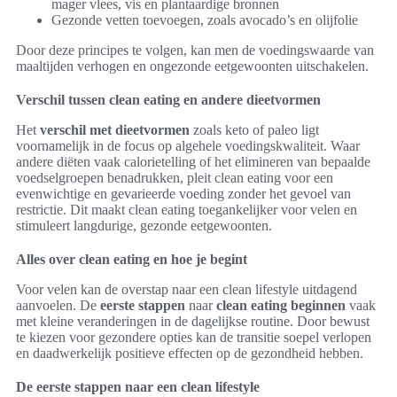
mager vlees, vis en plantaardige bronnen
Gezonde vetten toevoegen, zoals avocado’s en olijfolie
Door deze principes te volgen, kan men de voedingswaarde van
maaltijden verhogen en ongezonde eetgewoonten uitschakelen.
Verschil tussen clean eating en andere dieetvormen
Het
verschil met dieetvormen
zoals keto of paleo ligt
voornamelijk in de focus op algehele voedingskwaliteit. Waar
andere diëten vaak calorietelling of het elimineren van bepaalde
voedselgroepen benadrukken, pleit clean eating voor een
evenwichtige en gevarieerde voeding zonder het gevoel van
restrictie. Dit maakt clean eating toegankelijker voor velen en
stimuleert langdurige, gezonde eetgewoonten.
Alles over clean eating en hoe je begint
Voor velen kan de overstap naar een clean lifestyle uitdagend
aanvoelen. De
eerste stappen
naar
clean eating beginnen
vaak
met kleine veranderingen in de dagelijkse routine. Door bewust
te kiezen voor gezondere opties kan de transitie soepel verlopen
en daadwerkelijk positieve effecten op de gezondheid hebben.
De eerste stappen naar een clean lifestyle