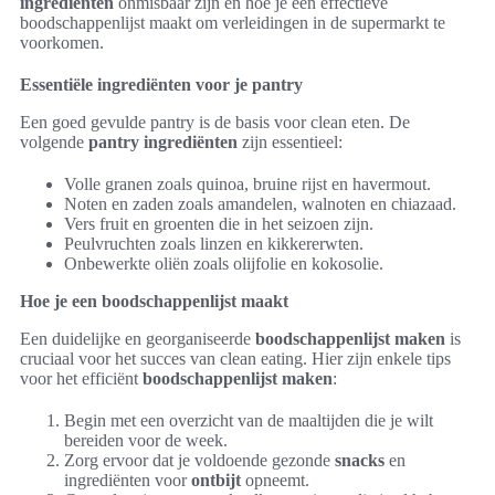
ingrediënten
onmisbaar zijn en hoe je een effectieve
boodschappenlijst maakt om verleidingen in de supermarkt te
voorkomen.
Essentiële ingrediënten voor je pantry
Een goed gevulde pantry is de basis voor clean eten. De
volgende
pantry ingrediënten
zijn essentieel:
Volle granen zoals quinoa, bruine rijst en havermout.
Noten en zaden zoals amandelen, walnoten en chiazaad.
Vers fruit en groenten die in het seizoen zijn.
Peulvruchten zoals linzen en kikkererwten.
Onbewerkte oliën zoals olijfolie en kokosolie.
Hoe je een boodschappenlijst maakt
Een duidelijke en georganiseerde
boodschappenlijst maken
is
cruciaal voor het succes van clean eating. Hier zijn enkele tips
voor het efficiënt
boodschappenlijst maken
:
Begin met een overzicht van de maaltijden die je wilt
bereiden voor de week.
Zorg ervoor dat je voldoende gezonde
snacks
en
ingrediënten voor
ontbijt
opneemt.