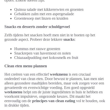
opties. Enkele ideeën zijn:
Quinoa salade met kikkererwten en groenten
Gebakken zalm met een aspergesalade
Groentesoep met linzen en kruiden
Snacks en desserts zonder schuldgevoel
Zelfs tijdens het snacken hoeft men niet in te boeten op het
gezonde aspect. Probeer deze lekkere
snacks
:
Hummus met rauwe groenten
Snackrepen van havermout en noten
Chiazaadpudding met kokosmelk en fruit
Clean eten menu plannen
Het creëren van een effectief
weekmenu
is een cruciaal
onderdeel van clean eten. Door bewust te plannen, kan men niet
alleen gezondere maaltijden bereiden, maar ook zorgen voor een
gevarieerde en evenwichtige voeding. Een goed opgesteld
weekmenu
helpt om de juiste ingrediënten in huis te hebben en
voorkomt impulsieve, ongezonde keuzes. Dit maakt het
eenvoudig om de
principes van clean eating
vol te houden, ook
in drukke tijden.