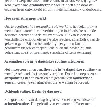
het onderwerp niet alleen interessant, maar ook veelzijdig. De
kennis over
hoe aromatherapie werkt
, heeft zich door de
eeuwen heen ontwikkeld en blijft wetenschappelijk onderbouwd.
Hoe aromatherapie werkt
Om te begrijpen
hoe aromatherapie werkt
, is het belangrijk te
weten dat de aromatische verbindingen in etherische oliën de
hersenen bereiken via de reukzenuwen. Dit kan leiden tot
verschillende emotionele en fysieke reacties, afhankelijk van de
gekozen geur. Bij een behandeling met geuren kunnen
gebruikers kiezen voor specifieke oliën die passen bij hun
behoeften, zoals ontspanning, stimulatie of zelfs genezing.
Aromatherapie in je dagelijkse routine integreren
Het integreren van
aromatherapie in je dagelijkse routine
kan
zowel je ochtend als je avond verrijken. Door het toepassen van
ontspanningstechnieken
en het gebruik van
kalmerende
geuren
, creëer je een atmosfeer die je welzijn bevordert.
Ochtendroutine: Begin de dag goed
Een goede start van de dag begint vaak met een verfrissende
ochtendroutine
. Het gebruik van een aroma diffuser met