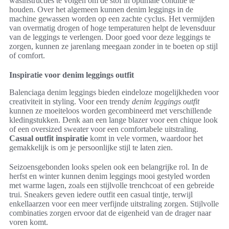
wasinstructies te volgen om de stof in optimale conditie te
houden. Over het algemeen kunnen denim leggings in de
machine gewassen worden op een zachte cyclus. Het vermijden
van overmatig drogen of hoge temperaturen helpt de levensduur
van de leggings te verlengen. Door goed voor deze leggings te
zorgen, kunnen ze jarenlang meegaan zonder in te boeten op stijl
of comfort.
Inspiratie voor denim leggings outfit
Balenciaga denim leggings bieden eindeloze mogelijkheden voor
creativiteit in styling. Voor een trendy
denim leggings outfit
kunnen ze moeiteloos worden gecombineerd met verschillende
kledingstukken. Denk aan een lange blazer voor een chique look
of een oversized sweater voor een comfortabele uitstraling.
Casual outfit inspiratie
komt in vele vormen, waardoor het
gemakkelijk is om je persoonlijke stijl te laten zien.
Seizoensgebonden looks spelen ook een belangrijke rol. In de
herfst en winter kunnen denim leggings mooi gestyled worden
met warme lagen, zoals een stijlvolle trenchcoat of een gebreide
trui. Sneakers geven iedere outfit een casual tintje, terwijl
enkellaarzen voor een meer verfijnde uitstraling zorgen. Stijlvolle
combinaties zorgen ervoor dat de eigenheid van de drager naar
voren komt.