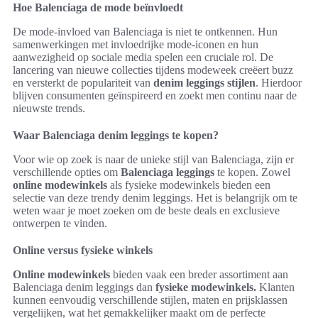
Hoe Balenciaga de mode beïnvloedt
De mode-invloed van Balenciaga is niet te ontkennen. Hun
samenwerkingen met invloedrijke mode-iconen en hun
aanwezigheid op sociale media spelen een cruciale rol. De
lancering van nieuwe collecties tijdens modeweek creëert buzz
en versterkt de populariteit van
denim leggings stijlen
. Hierdoor
blijven consumenten geïnspireerd en zoekt men continu naar de
nieuwste trends.
Waar Balenciaga denim leggings te kopen?
Voor wie op zoek is naar de unieke stijl van Balenciaga, zijn er
verschillende opties om
Balenciaga leggings
te kopen. Zowel
online modewinkels
als fysieke modewinkels bieden een
selectie van deze trendy denim leggings. Het is belangrijk om te
weten waar je moet zoeken om de beste deals en exclusieve
ontwerpen te vinden.
Online versus fysieke winkels
Online modewinkels
bieden vaak een breder assortiment aan
Balenciaga denim leggings dan
fysieke modewinkels.
Klanten
kunnen eenvoudig verschillende stijlen, maten en prijsklassen
vergelijken, wat het gemakkelijker maakt om de perfecte