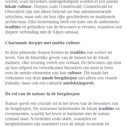
wereld, waar bezoekers ondergedompeld worden in een unieke
lokale cultuur
. Dorpen zoals Grindelwald, Gimmelwald en
Oberstdorf zijn niet alleen bekend om hun adembenemende
uitzichten, maar ook om hun rijke geschiedenis en traditionele
architectuur. Elke bestemming biedt een kans om de authentieke
tradities
en gebruiken van de bewoners te ervaren, waardoor een
diepere verbinding met de Alpen ontstaat.
Charmante dorpjes met unieke cultuur
In deze pittoreske dorpen komen de
tradities
van weleer tot
leven. Van de kleurrijke gevels van de huizen tot de lokale
markten, elke ervaring vertelt een verhaal. De bewoners zijn trots
op hun erfgoed en verwelkomen bezoekers om meer te leren
over de unieke elementen van hun
cultuur
. Dit maakt het
verkennen van deze
mooie bergdorpen
niet alleen een visuele
traktatie, maar ook een culturele
ontdekkingsreis
.
De rol van de natuur in de bergdorpen
Natuur speelt een cruciale rol in het leven van de bewoners van
de bergdorpen. De seizoenen beïnvloeden de lokale
tradities
en
evenementen, waarbij het leven in harmonie met de natuur
centraal staat. Activiteiten zoals skiën, wandelen en
bergbeklimmen zijn essentieel voor de lokale economie en