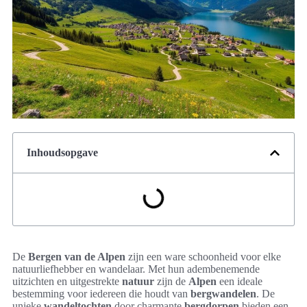
Inhoudsopgave
De
Bergen van de Alpen
zijn een ware schoonheid voor elke
natuurliefhebber en wandelaar. Met hun adembenemende
uitzichten en uitgestrekte
natuur
zijn de
Alpen
een ideale
bestemming voor iedereen die houdt van
bergwandelen
. De
unieke
wandeltochten
door charmante
bergdorpen
bieden een