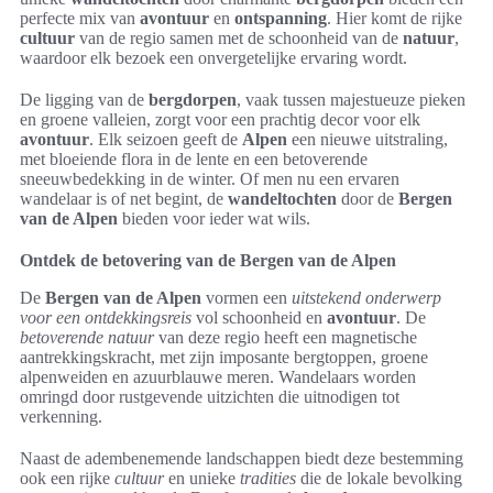
perfecte mix van
avontuur
en
ontspanning
. Hier komt de rijke
cultuur
van de regio samen met de schoonheid van de
natuur
,
waardoor elk bezoek een onvergetelijke ervaring wordt.
De ligging van de
bergdorpen
, vaak tussen majestueuze pieken
en groene valleien, zorgt voor een prachtig decor voor elk
avontuur
. Elk seizoen geeft de
Alpen
een nieuwe uitstraling,
met bloeiende flora in de lente en een betoverende
sneeuwbedekking in de winter. Of men nu een ervaren
wandelaar is of net begint, de
wandeltochten
door de
Bergen
van de Alpen
bieden voor ieder wat wils.
Ontdek de betovering van de Bergen van de Alpen
De
Bergen van de Alpen
vormen een
uitstekend onderwerp
voor een ontdekkingsreis
vol schoonheid en
avontuur
. De
betoverende natuur
van deze regio heeft een magnetische
aantrekkingskracht, met zijn imposante bergtoppen, groene
alpenweiden en azuurblauwe meren. Wandelaars worden
omringd door rustgevende uitzichten die uitnodigen tot
verkenning.
Naast de adembenemende landschappen biedt deze bestemming
ook een rijke
cultuur
en unieke
tradities
die de lokale bevolking