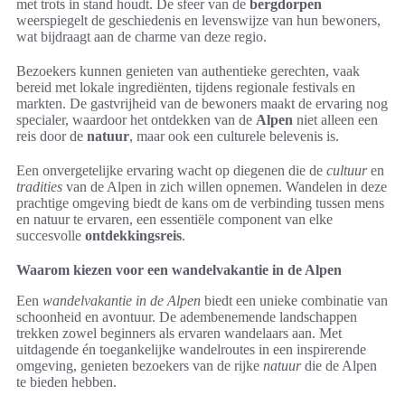
met trots in stand houdt. De sfeer van de
bergdorpen
weerspiegelt de geschiedenis en levenswijze van hun bewoners,
wat bijdraagt aan de charme van deze regio.
Bezoekers kunnen genieten van authentieke gerechten, vaak
bereid met lokale ingrediënten, tijdens regionale festivals en
markten. De gastvrijheid van de bewoners maakt de ervaring nog
specialer, waardoor het ontdekken van de
Alpen
niet alleen een
reis door de
natuur
, maar ook een culturele belevenis is.
Een onvergetelijke ervaring wacht op diegenen die de
cultuur
en
tradities
van de Alpen in zich willen opnemen. Wandelen in deze
prachtige omgeving biedt de kans om de verbinding tussen mens
en natuur te ervaren, een essentiële component van elke
succesvolle
ontdekkingsreis
.
Waarom kiezen voor een wandelvakantie in de Alpen
Een
wandelvakantie in de Alpen
biedt een unieke combinatie van
schoonheid en avontuur. De adembenemende landschappen
trekken zowel beginners als ervaren wandelaars aan. Met
uitdagende én toegankelijke wandelroutes in een inspirerende
omgeving, genieten bezoekers van de rijke
natuur
die de Alpen
te bieden hebben.