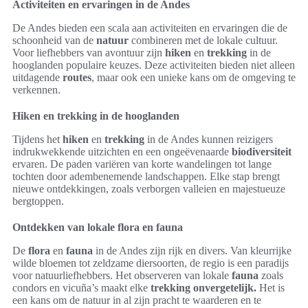
Activiteiten en ervaringen in de Andes
De Andes bieden een scala aan activiteiten en ervaringen die de
schoonheid van de
natuur
combineren met de lokale cultuur.
Voor liefhebbers van avontuur zijn
hiken
en
trekking
in de
hooglanden populaire keuzes. Deze activiteiten bieden niet alleen
uitdagende
routes
, maar ook een unieke kans om de omgeving te
verkennen.
Hiken en trekking in de hooglanden
Tijdens het
hiken
en
trekking
in de Andes kunnen reizigers
indrukwekkende uitzichten en een ongeëvenaarde
biodiversiteit
ervaren. De paden variëren van korte wandelingen tot lange
tochten door adembenemende landschappen. Elke stap brengt
nieuwe ontdekkingen, zoals verborgen valleien en majestueuze
bergtoppen.
Ontdekken van lokale flora en fauna
De
flora
en
fauna
in de Andes zijn rijk en divers. Van kleurrijke
wilde bloemen tot zeldzame diersoorten, de regio is een paradijs
voor natuurliefhebbers. Het observeren van lokale
fauna
zoals
condors en vicuña’s maakt elke
trekking
onvergetelijk.
Het is
een kans om de natuur in al zijn pracht te waarderen en te