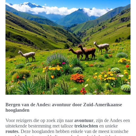
Bergen van de Andes: avontuur door Zuid-Amerikaanse
hooglanden
Voor reizigers die op zoek zijn naar
avontuur
, zijn de Andes een
uitstekende bestemming met talloze
trektochten
en unieke
routes
. Deze hooglanden hebben enkele van de meest iconische