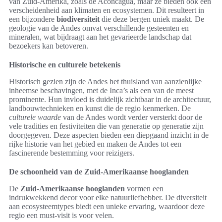
van Zuid-Amerika, zoals de Aconcagua, maar ze bieden ook een
verscheidenheid aan klimaten en ecosystemen. Dit resulteert in
een bijzondere
biodiversiteit
die deze bergen uniek maakt. De
geologie van de Andes omvat verschillende gesteenten en
mineralen, wat bijdraagt aan het gevarieerde landschap dat
bezoekers kan betoveren.
Historische en culturele betekenis
Historisch gezien zijn de Andes het thuisland van aanzienlijke
inheemse beschavingen, met de Inca’s als een van de meest
prominente. Hun invloed is duidelijk zichtbaar in de architectuur,
landbouwtechnieken en kunst die de regio kenmerken. De
culturele waarde
van de Andes wordt verder versterkt door de
vele tradities en festiviteiten die van generatie op generatie zijn
doorgegeven. Deze aspecten bieden een diepgaand inzicht in de
rijke historie van het gebied en maken de Andes tot een
fascinerende bestemming voor reizigers.
De schoonheid van de Zuid-Amerikaanse hooglanden
De
Zuid-Amerikaanse hooglanden
vormen een
indrukwekkend decor voor elke natuurliefhebber. De diversiteit
aan ecosysteemtypes biedt een unieke ervaring, waardoor deze
regio een must-visit is voor velen.