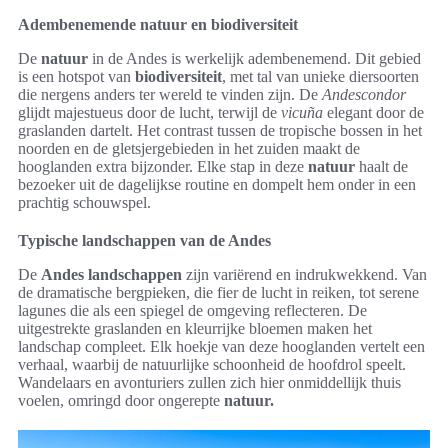
Adembenemende natuur en biodiversiteit
De
natuur
in de Andes is werkelijk adembenemend. Dit gebied
is een hotspot van
biodiversiteit
, met tal van unieke diersoorten
die nergens anders ter wereld te vinden zijn. De
Andescondor
glijdt majestueus door de lucht, terwijl de
vicuña
elegant door de
graslanden dartelt. Het contrast tussen de tropische bossen in het
noorden en de gletsjergebieden in het zuiden maakt de
hooglanden extra bijzonder. Elke stap in deze
natuur
haalt de
bezoeker uit de dagelijkse routine en dompelt hem onder in een
prachtig schouwspel.
Typische landschappen van de Andes
De
Andes landschappen
zijn variërend en indrukwekkend. Van
de dramatische bergpieken, die fier de lucht in reiken, tot serene
lagunes die als een spiegel de omgeving reflecteren. De
uitgestrekte graslanden en kleurrijke bloemen maken het
landschap compleet. Elk hoekje van deze hooglanden vertelt een
verhaal, waarbij de natuurlijke schoonheid de hoofdrol speelt.
Wandelaars en avonturiers zullen zich hier onmiddellijk thuis
voelen, omringd door ongerepte
natuur.