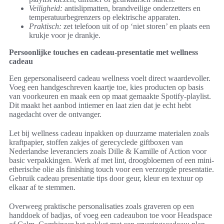
Veiligheid:
antislipmatten, brandveilige onderzetters en
temperatuurbegrenzers op elektrische apparaten.
Praktisch:
zet telefoon uit of op ‘niet storen’ en plaats een
krukje voor je drankje.
Persoonlijke touches en cadeau-presentatie met wellness
cadeau
Een gepersonaliseerd cadeau wellness voelt direct waardevoller.
Voeg een handgeschreven kaartje toe, kies producten op basis
van voorkeuren en maak een op maat gemaakte Spotify-playlist.
Dit maakt het aanbod intiemer en laat zien dat je echt hebt
nagedacht over de ontvanger.
Let bij wellness cadeau inpakken op duurzame materialen zoals
kraftpapier, stoffen zakjes of gerecyclede giftboxen van
Nederlandse leveranciers zoals Dille & Kamille of Action voor
basic verpakkingen. Werk af met lint, droogbloemen of een mini-
etherische olie als finishing touch voor een verzorgde presentatie.
Gebruik cadeau presentatie tips door geur, kleur en textuur op
elkaar af te stemmen.
Overweeg praktische personalisaties zoals graveren op een
handdoek of badjas, of voeg een cadeaubon toe voor Headspace