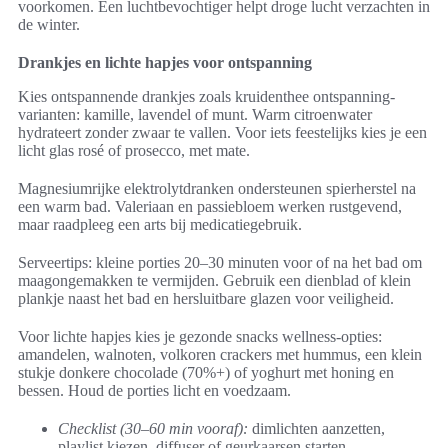
voorkomen. Een luchtbevochtiger helpt droge lucht verzachten in
de winter.
Drankjes en lichte hapjes voor ontspanning
Kies ontspannende drankjes zoals kruidenthee ontspanning-
varianten: kamille, lavendel of munt. Warm citroenwater
hydrateert zonder zwaar te vallen. Voor iets feestelijks kies je een
licht glas rosé of prosecco, met mate.
Magnesiumrijke elektrolytdranken ondersteunen spierherstel na
een warm bad. Valeriaan en passiebloem werken rustgevend,
maar raadpleeg een arts bij medicatiegebruik.
Serveertips: kleine porties 20–30 minuten voor of na het bad om
maagongemakken te vermijden. Gebruik een dienblad of klein
plankje naast het bad en hersluitbare glazen voor veiligheid.
Voor lichte hapjes kies je gezonde snacks wellness-opties:
amandelen, walnoten, volkoren crackers met hummus, een klein
stukje donkere chocolade (70%+) of yoghurt met honing en
bessen. Houd de porties licht en voedzaam.
Checklist (30–60 min vooraf):
dimlichten aanzetten,
playlist kiezen, diffuser of geurkaarsen starten.