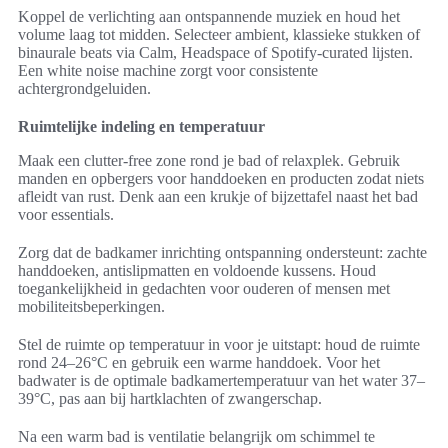
Koppel de verlichting aan ontspannende muziek en houd het
volume laag tot midden. Selecteer ambient, klassieke stukken of
binaurale beats via Calm, Headspace of Spotify-curated lijsten.
Een white noise machine zorgt voor consistente
achtergrondgeluiden.
Ruimtelijke indeling en temperatuur
Maak een clutter-free zone rond je bad of relaxplek. Gebruik
manden en opbergers voor handdoeken en producten zodat niets
afleidt van rust. Denk aan een krukje of bijzettafel naast het bad
voor essentials.
Zorg dat de badkamer inrichting ontspanning ondersteunt: zachte
handdoeken, antislipmatten en voldoende kussens. Houd
toegankelijkheid in gedachten voor ouderen of mensen met
mobiliteitsbeperkingen.
Stel de ruimte op temperatuur in voor je uitstapt: houd de ruimte
rond 24–26°C en gebruik een warme handdoek. Voor het
badwater is de optimale badkamertemperatuur van het water 37–
39°C, pas aan bij hartklachten of zwangerschap.
Na een warm bad is ventilatie belangrijk om schimmel te