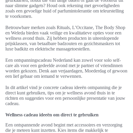
geurkaarsen, houdt die van lange baden of gaat de voorkeur uit
naar slimme gadgets? Houd ook rekening met gevoeligheden
zoals een gevoelige huid of parfumintolerantie om teleurstelling
te voorkomen.
Betrouwbare merken zoals Rituals, L’Occitane, The Body Shop
en Weleda bieden vaak veilige en kwalitatieve opties voor een
wellness avond thuis. Zij hebben producten in uiteenlopende
prijsklassen, van betaalbare badzouten en gezichtsmaskers tot
luxe badkitz en elektrische massagetoestellen.
Een ontspanningscadeau Nederland kan zowel voor solo self-
care als voor een gedeelde avond met je partner of vriendinnen
worden gekozen. Denk aan verjaardagen, Moederdag of gewoon
een lief gebaar om iemand te verwennen.
In dit artikel vind je concrete cadeau ideeën ontspanning die je
direct kunt gebruiken, tips om je wellness avond thuis in te
richten en suggesties voor een persoonlijke presentatie van jouw
cadeau.
Wellness cadeau ideeën om direct te gebruiken
Een ontspannende avond begint met accessoires en verzorging
die je meteen kunt inzetten. Kies items die makkelijk te