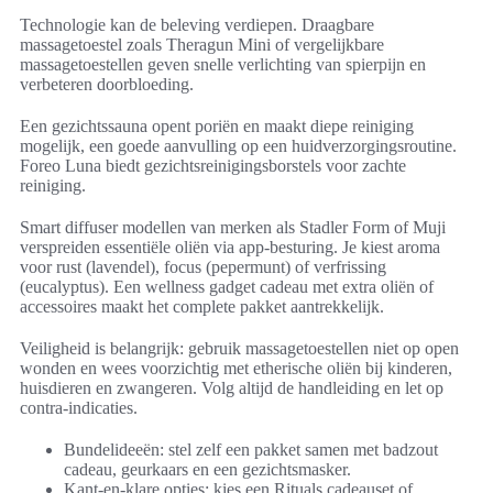
Technologie kan de beleving verdiepen. Draagbare
massagetoestel zoals Theragun Mini of vergelijkbare
massagetoestellen geven snelle verlichting van spierpijn en
verbeteren doorbloeding.
Een gezichtssauna opent poriën en maakt diepe reiniging
mogelijk, een goede aanvulling op een huidverzorgingsroutine.
Foreo Luna biedt gezichtsreinigingsborstels voor zachte
reiniging.
Smart diffuser modellen van merken als Stadler Form of Muji
verspreiden essentiële oliën via app-besturing. Je kiest aroma
voor rust (lavendel), focus (pepermunt) of verfrissing
(eucalyptus). Een wellness gadget cadeau met extra oliën of
accessoires maakt het complete pakket aantrekkelijk.
Veiligheid is belangrijk: gebruik massagetoestellen niet op open
wonden en wees voorzichtig met etherische oliën bij kinderen,
huisdieren en zwangeren. Volg altijd de handleiding en let op
contra-indicaties.
Bundelideeën: stel zelf een pakket samen met badzout
cadeau, geurkaars en een gezichtsmasker.
Kant-en-klare opties: kies een Rituals cadeauset of