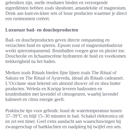
gebruiken zijn, snelle resultaten bieden en verzorgende
ingrediënten hebben zoals sheaboter, amandelolie of magnesium.
Denk aan kant-en-klare sets of losse producten waarmee je direct
een rustmoment creëert.
Luxueuze bad- en doucheproducten
Bad- en doucheproducten geven directe ontspanning en
verzachten huid en spieren. Epsom zout of magnesiumbadzout
werkt spierontspannend. Bruisballen voegen geur en plezier toe.
Doucheolie en lichaamscrème hydrateren de huid en voorkomen
trekkerigheid na het baden.
Merken zoals Rituals bieden fijne lijnen zoals The Ritual of
Sakura en The Ritual of Ayurveda, ideaal als Rituals cadeauset.
L’Occitane staat bekend om almond shower oil en shea butter
producten. Weleda en Kneipp leveren badzouten en
kruidenbaden met lavendel of citrusgeuren, waarbij lavendel
kalmeert en citrus energie geeft.
Praktische tips voor gebruik: houd de watertemperatuur tussen
37–39°C en blijf 15–30 minuten in bad. Schakel elektronica uit
en zet een timer. Geef extra aandacht aan waarschuwingen bij
zwangerschap of hartklachten en raadpleeg bij twijfel een arts.