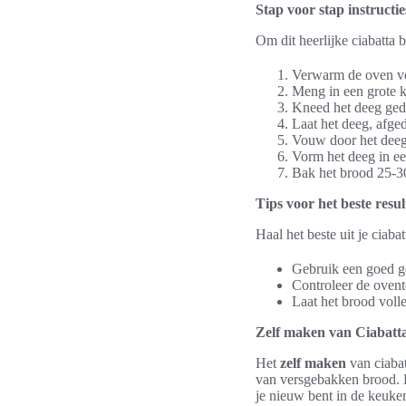
Stap voor stap instructie
Om dit heerlijke ciabatta 
Verwarm de oven vo
Meng in een grote 
Kneed het deeg gedu
Laat het deeg, afge
Vouw door het deeg
Vorm het deeg in ee
Bak het brood 25-30
Tips voor het beste resul
Haal het beste uit je ciab
Gebruik een goed g
Controleer de oven
Laat het brood volle
Zelf maken van Ciabatt
Het
zelf maken
van ciabat
van versgebakken brood. 
je nieuw bent in de keuke