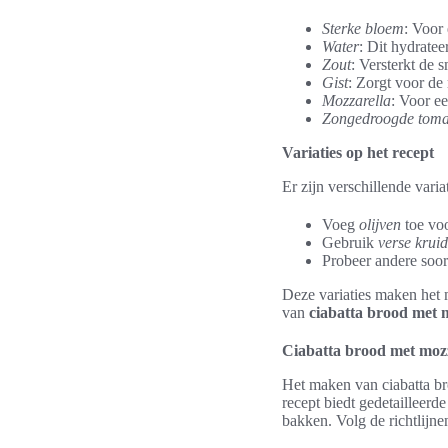
Sterke bloem
: Voor 
Water
: Dit hydratee
Zout
: Versterkt de 
Gist
: Zorgt voor de 
Mozzarella
: Voor e
Zongedroogde toma
Variaties op het recept
Er zijn verschillende vari
Voeg
olijven
toe voo
Gebruik
verse krui
Probeer andere soo
Deze variaties maken het 
van
ciabatta brood met 
Ciabatta brood met mozz
Het maken van ciabatta b
recept biedt gedetailleerd
bakken. Volg de richtlijne