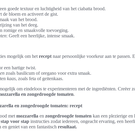
een goede textuur en luchtigheid van het ciabatta brood.
rt de bloem en activeert de gist.
smaak van het brood.
rijzing van het deeg.
en romige en smaakvolle toevoeging.
ten
: Geeft een heerlijke, intense smaak.
aties mogelijk om het
recept
naar persoonlijke voorkeur aan te passen. E
r een hartige twist.
den
zoals basilicum of oregano voor extra smaak.
rten
kaas
, zoals feta of geitenkaas.
mogelijk om eindeloos te experimenteren met de ingrediënten. Creëer z
mozzarella en zongedroogde tomaten
.
arella en zongedroogde tomaten: recept
rood met
mozzarella
en
zongedroogde tomaten
kan een plezierige en 
e
stap voor stap
instructies zodat iedereen, ongeacht ervaring, een heerl
n en geniet van een fantastisch
resultaat.