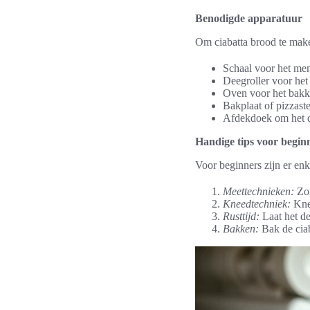
Benodigde apparatuur
Om ciabatta brood te make
Schaal voor het me
Deegroller voor het 
Oven voor het bakk
Bakplaat of pizzast
Afdekdoek om het de
Handige tips voor begin
Voor beginners zijn er en
Meettechnieken:
Zor
Kneedtechniek:
Knee
Rusttijd:
Laat het de
Bakken:
Bak de ciab