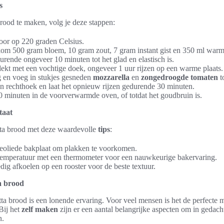
s
brood te maken, volg je deze stappen:
or op 220 graden Celsius.
kom 500 gram bloem, 10 gram zout, 7 gram instant gist en 350 ml warm
rende ongeveer 10 minuten tot het glad en elastisch is.
dekt met een vochtige doek, ongeveer 1 uur rijzen op een warme plaats.
 en voeg in stukjes gesneden
mozzarella
en
zongedroogde tomaten
t
n rechthoek en laat het opnieuw rijzen gedurende 30 minuten.
 minuten in de voorverwarmde oven, of totdat het goudbruin is.
taat
atta brood met deze waardevolle
tips
:
eoliede bakplaat om plakken te voorkomen.
temperatuur met een thermometer voor een nauwkeurige bakervaring.
dig afkoelen op een rooster voor de beste textuur.
a brood
ta brood is een lonende ervaring. Voor veel mensen is het de perfecte m
Bij het
zelf maken
zijn er een aantal belangrijke aspecten om in gedach
n.