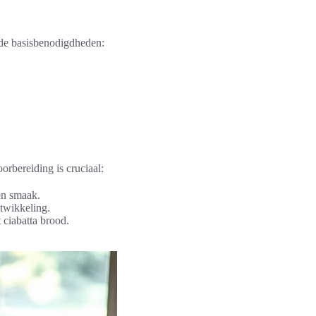
n de basisbenodigdheden:
rbereiding is cruciaal:
en smaak.
twikkeling.
 ciabatta brood.