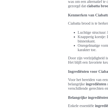
was om een alternatief te 
gezorgd dat
ciabatta bro
Kenmerken van Ciabatt
Ciabatta brood is te herke
Luchtige structuur: 
Knapperig korstje: 
binnenkant.
Onregelmatige vorm:
karakter toe.
Door zijn veelzijdigheid i
Het blijft een favoriete k
Ingrediënten voor Ciab
Voor het bereiden van ee
belangrijke
ingrediënten
verschillende gerechten e
Belangrijke ingrediënte
Enkele essentiële
ingredi