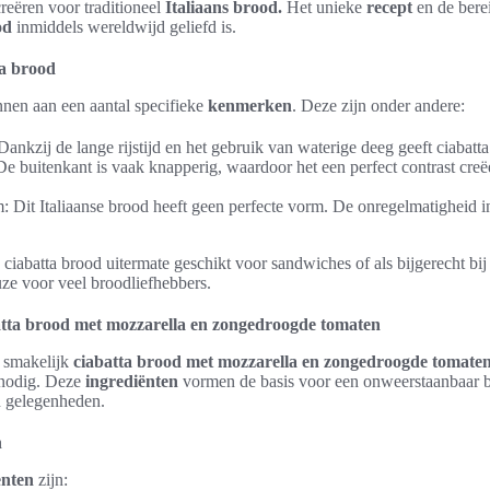
creëren voor traditioneel
Italiaans brood.
Het unieke
recept
en de bere
od
inmiddels wereldwijd geliefd is.
a brood
nnen aan een aantal specifieke
kenmerken
. Deze zijn onder andere:
Dankzij de lange rijstijd en het gebruik van waterige deeg geeft ciabatta
De buitenkant is vaak knapperig, waardoor het een perfect contrast creë
 Dit Italiaanse brood heeft geen perfecte vorm. De onregelmatigheid i
s ciabatta brood uitermate geschikt voor sandwiches of als bijgerecht bij
euze voor veel broodliefhebbers.
atta brood met mozzarella en zongedroogde tomaten
n smakelijk
ciabatta brood met mozzarella en zongedroogde tomate
nodig. Deze
ingrediënten
vormen de basis voor een onweerstaanbaar br
n gelegenheden.
n
ënten
zijn: