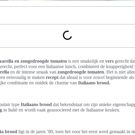
zarella en zongedroogde tomaten
is een smakelijk en
vers
gerecht dat
gerecht, perfect voor een Italiaanse lunch, combineert de knapperigheid 
rella
en de intense smaak van
zongedroogde tomaten
. Het is niet all
een eenvoudig te maken
recept
dat ideaal is voor zowel beginnende als
lijke combinatie en ontdek de charme van
Italiaans brood.
pulair type
Italiaans brood
dat bekendstaat om zijn unieke eigenschapp
g
in Italië en wordt vaak geassocieerd met de Italiaanse keuken.
tta brood
ligt in de jaren ’80, toen het voor het eerst werd gemaakt in d