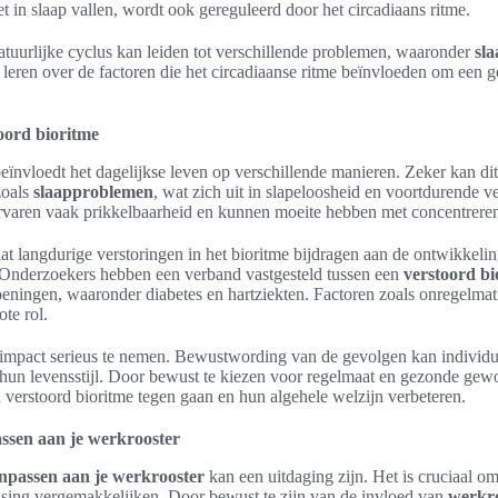
et in slaap vallen, wordt ook gereguleerd door het circadiaans ritme.
atuurlijke cyclus kan leiden tot verschillende problemen, waaronder
sl
leren over de factoren die het circadiaanse ritme beïnvloeden om een ge
oord bioritme
eïnvloedt het dagelijkse leven op verschillende manieren. Zeker kan dit 
oals
slaapproblemen
, wat zich uit in slapeloosheid en voortdurende
varen vaak prikkelbaarheid en kunnen moeite hebben met concentrere
t langdurige verstoringen in het bioritme bijdragen aan de ontwikkelin
 Onderzoekers hebben een verband vastgesteld tussen een
verstoord bi
oeningen, waaronder diabetes en hartziekten. Factoren zoals onregelma
ote rol.
e impact serieus te nemen. Bewustwording van de gevolgen kan individ
hun levensstijl. Door bewust te kiezen voor regelmaat en gezonde gew
 verstoord bioritme tegen gaan en hun algehele welzijn verbeteren.
ssen aan je werkrooster
anpassen aan je werkrooster
kan een uitdaging zijn. Het is cruciaal o
sing vergemakkelijken. Door bewust te zijn van de invloed van
werkro