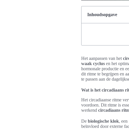
Inhoudsopgave
Het aanpassen van het
cir
waak cyclus
en het optima
hormonale productie en ee
dit ritme te begrijpen en a
te passen aan de dagelijks
Wat is het circadiaans r
Het circadiaanse ritme ver
voordoen. Dit ritme is ess
werkend
circadiaans rit
De
biologische klok
, een
beïnvloed door externe fac