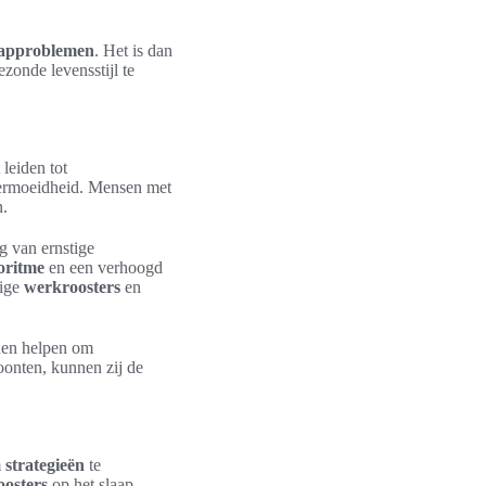
aapproblemen
. Het is dan
zonde levensstijl te
leiden tot
 vermoeidheid. Mensen met
n.
g van ernstige
oritme
en een verhoogd
tige
werkroosters
en
uen helpen om
oonten, kunnen zij de
m
strategieën
te
osters
op het slaap-