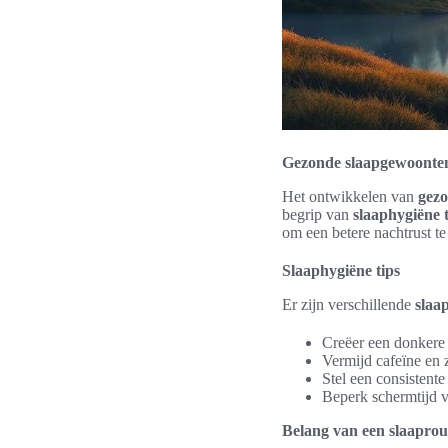
Gezonde slaapgewoonte
Het ontwikkelen van
gez
begrip van
slaaphygiëne t
om een betere nachtrust te
Slaaphygiëne tips
Er zijn verschillende
slaa
Creëer een donkere 
Vermijd cafeïne en 
Stel een consistente 
Beperk schermtijd v
Belang van een slaaprou