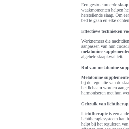
Een gestructureerde
slaap
waakmomenten helpen het l
herstellende slaap. Om ee
bed te gaan en elke ochtend
Effectieve technieken v
Werknemers die nachtdiens
aanpassen van hun circadia
melatonine supplemente
algehele slaapkwaliteit.
Rol van melatonine sup
Melatonine supplement
bij de regulatie van de sl
het lichaam worden aangev
harmoniseren met hun we
Gebruik van lichttherap
Lichttherapie
is een ande
lichttherapiesysteem kan h
helpt bij het reguleren va