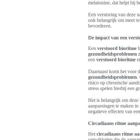
melatonine, dat helpt bij h
Een verstoring van deze n
ook belangrijk om meer te 
bevorderen.
De impact van een verst
Een
verstoord bioritme
b
gezondheidsproblemen
z
een
verstoord bioritme
er
Daarnaast komt het voor da
gezondheidsproblemen
.
risico op chronische aand
stress spelen hierbij een gr
Het is belangrijk om dez
aanpassingen te maken in 
negatieve effecten van een
Circadiaans ritme aanpa
Het
circadiaans ritme a
ontwikkelen die de aanpas