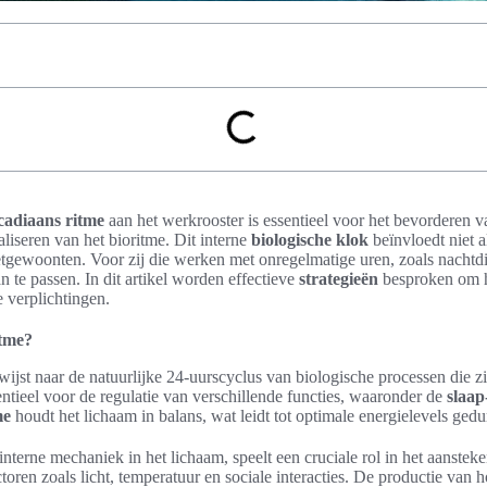
cadiaans ritme
aan het werkrooster is essentieel voor het bevorderen
liseren van het bioritme. Dit interne
biologische klok
beïnvloedt niet a
tgewoonten. Voor zij die werken met onregelmatige uren, zoals nachtdie
an te passen. In dit artikel worden effectieve
strategieën
besproken om 
e verplichtingen.
itme?
wijst naar de natuurlijke 24-uurscyclus van biologische processen die z
entieel voor de regulatie van verschillende functies, waaronder de
slaap
me
houdt het lichaam in balans, wat leidt tot optimale energielevels ged
 interne mechaniek in het lichaam, speelt een cruciale rol in het aanstek
toren zoals licht, temperatuur en sociale interacties. De productie van