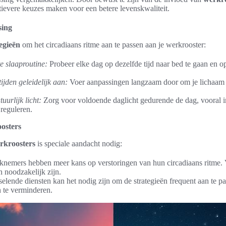
ievere keuzes maken voor een betere levenskwaliteit.
sing
tegieën
om het circadiaans ritme aan te passen aan je werkrooster:
e slaaproutine:
Probeer elke dag op dezelfde tijd naar bed te gaan en op 
ijden geleidelijk aan:
Voer aanpassingen langzaam door om je lichaam d
uurlijk licht:
Zorg voor voldoende daglicht gedurende de dag, vooral in
 reguleren.
osters
rkroosters
is speciale aandacht nodig:
nemers hebben meer kans op verstoringen van hun circadiaans ritme. 
 noodzakelijk zijn.
selende diensten kan het nodig zijn om de strategieën frequent aan te 
n te verminderen.