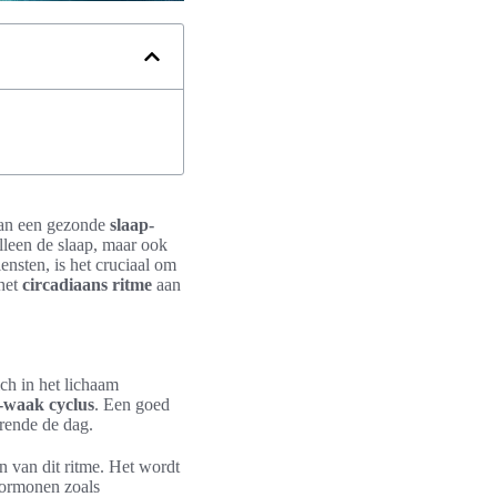
 van een gezonde
slaap-
lleen de slaap, maar ook
nsten, is het cruciaal om
het
circadiaans ritme
aan
ich in het lichaam
-waak cyclus
. Een goed
urende de dag.
en van dit ritme. Het wordt
 hormonen zoals