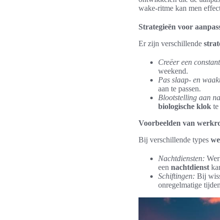
wake-ritme kan men effect
Strategieën voor aanpas
Er zijn verschillende
stra
Creëer een constant
weekend.
Pas slaap- en waakt
aan te passen.
Blootstelling aan nat
biologische klok
te
Voorbeelden van werkro
Bij verschillende types
we
Nachtdiensten:
Werk
een
nachtdienst
kan
Schiftingen:
Bij wis
onregelmatige tijde