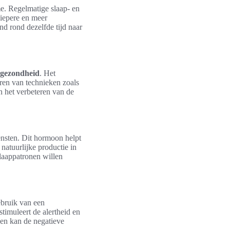
tme. Regelmatige slaap- en
diepere en meer
nd rond dezelfde tijd naar
gezondheid
. Het
eren van technieken zoals
 het verbeteren van de
ensten. Dit hormoon helpt
natuurlijke productie in
laappatronen willen
ebruik van een
stimuleert de alertheid en
den kan de negatieve