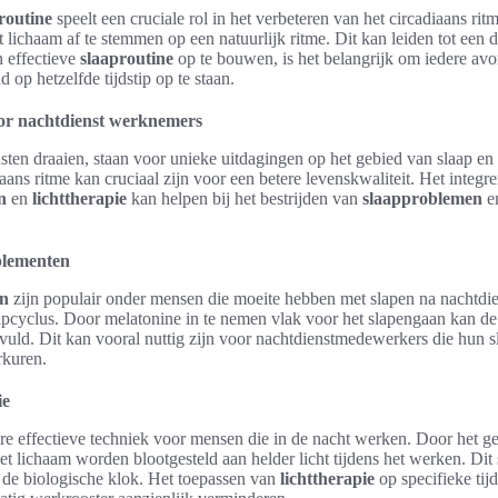
routine
speelt een cruciale rol in het verbeteren van het circadiaans ri
ichaam af te stemmen op een natuurlijk ritme. Dit kan leiden tot een 
n effectieve
slaaproutine
op te bouwen, is het belangrijk om iedere avo
 op hetzelfde tijdstip op te staan.
oor nachtdienst werknemers
ten draaien, staan voor unieke uitdagingen op het gebied van slaap en
ans ritme kan cruciaal zijn voor een betere levenskwaliteit. Het integr
n
en
lichttherapie
kan helpen bij het bestrijden van
slaapproblemen
en
plementen
en
zijn populair onder mensen die moeite hebben met slapen na nachtdi
aapcyclus. Door melatonine in te nemen vlak voor het slapengaan kan de 
uld. Dit kan vooral nuttig zijn voor nachtdienstmedewerkers die hun s
rkuren.
ie
re effectieve techniek voor mensen die in de nacht werken. Door het g
et lichaam worden blootgesteld aan helder licht tijdens het werken. Dit 
n de biologische klok. Het toepassen van
lichttherapie
op specifieke tij