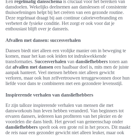
Een
regelmatig dansschema
is cruciaal voor het bereiken van
dansdoelen. Wekelijks deelnemen aan danslessen of consistente
thuisoefeningen helpt bij het creëren van een gezonde routine.
Deze regelmaat draagt bij aan continue calorieverbranding en
verbetert de fysieke conditie. Het zorgt er ook voor dat je
enthousiast blijft over je dansreis.
Afvallen met dansen: succesverhalen
Dansen biedt niet alleen een vrolijke manier om in beweging te
komen, maar het kan ook leiden tot indrukwekkende
transformaties.
Succesverhalen
van
dansliefhebbers
tonen aan
dat
afvallen met dansen
een haalbaar doel is, mits men de juiste
aanpak hanteert. Veel mensen hebben niet alleen gewicht
verloren, maar ook hun zelfvertrouwen teruggewonnen door hun
liefde voor dans te combineren met een gezondere levensstijl.
Inspirerende verhalen van dansliefhebbers
Er zijn talloze inspirerende verhalen van mensen die met
dansworkouts hun leven hebben veranderd. Van beginners tot
ervaren dansers, iedereen kan profiteren van het plezier en de
voordelen die dans biedt. Het gevoel van gemeenschap onder
dansliefhebbers
speelt ook een grote rol in het proces. Dit maakt
de reis naar een gezonder gewicht niet alleen leuker, maar ook