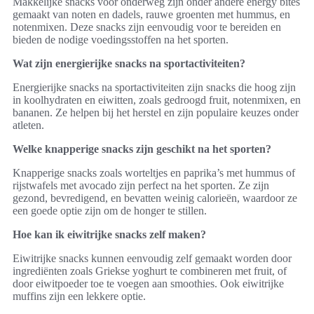
Makkelijke snacks voor onderweg zijn onder andere energy bites
gemaakt van noten en dadels, rauwe groenten met hummus, en
notenmixen. Deze snacks zijn eenvoudig voor te bereiden en
bieden de nodige voedingsstoffen na het sporten.
Wat zijn energierijke snacks na sportactiviteiten?
Energierijke snacks na sportactiviteiten zijn snacks die hoog zijn
in koolhydraten en eiwitten, zoals gedroogd fruit, notenmixen, en
bananen. Ze helpen bij het herstel en zijn populaire keuzes onder
atleten.
Welke knapperige snacks zijn geschikt na het sporten?
Knapperige snacks zoals worteltjes en paprika’s met hummus of
rijstwafels met avocado zijn perfect na het sporten. Ze zijn
gezond, bevredigend, en bevatten weinig calorieën, waardoor ze
een goede optie zijn om de honger te stillen.
Hoe kan ik eiwitrijke snacks zelf maken?
Eiwitrijke snacks kunnen eenvoudig zelf gemaakt worden door
ingrediënten zoals Griekse yoghurt te combineren met fruit, of
door eiwitpoeder toe te voegen aan smoothies. Ook eiwitrijke
muffins zijn een lekkere optie.