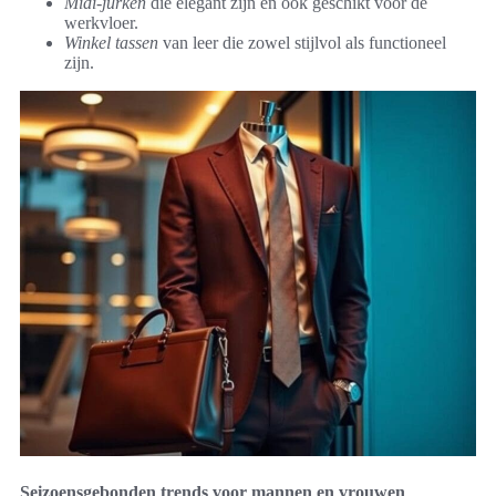
Midi-jurken
die elegant zijn en ook geschikt voor de
werkvloer.
Winkel tassen
van leer die zowel stijlvol als functioneel
zijn.
Seizoensgebonden trends voor mannen en vrouwen