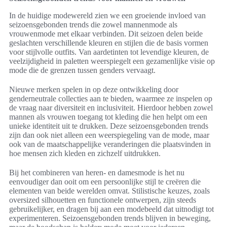
In de huidige modewereld zien we een groeiende invloed van
seizoensgebonden trends die zowel mannenmode als
vrouwenmode met elkaar verbinden. Dit seizoen delen beide
geslachten verschillende kleuren en stijlen die de basis vormen
voor stijlvolle outfits. Van aardetinten tot levendige kleuren, de
veelzijdigheid in paletten weerspiegelt een gezamenlijke visie op
mode die de grenzen tussen genders vervaagt.
Nieuwe merken spelen in op deze ontwikkeling door
genderneutrale collecties aan te bieden, waarmee ze inspelen op
de vraag naar diversiteit en inclusiviteit. Hierdoor hebben zowel
mannen als vrouwen toegang tot kleding die hen helpt om een
unieke identiteit uit te drukken. Deze seizoensgebonden trends
zijn dan ook niet alleen een weerspiegeling van de mode, maar
ook van de maatschappelijke veranderingen die plaatsvinden in
hoe mensen zich kleden en zichzelf uitdrukken.
Bij het combineren van heren- en damesmode is het nu
eenvoudiger dan ooit om een persoonlijke stijl te creëren die
elementen van beide werelden omvat. Stilistische keuzes, zoals
oversized silhouetten en functionele ontwerpen, zijn steeds
gebruikelijker, en dragen bij aan een modebeeld dat uitnodigt tot
experimenteren. Seizoensgebonden trends blijven in beweging,