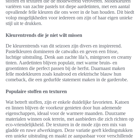
stoffen en texturen die de modewereld veroveren. Modekleuren
variëren van zachte pastels tot diepe aardetinten, met een aantal
opvallende felle kleuren die ons weer in de ban houden. Dit biedt
volop mogelijkheden voor iedereen om zijn of haar eigen unieke
stijl uit te drukken.
Kleurentrends die je niet wilt missen
De kleurentrends van dit seizoen zijn divers en inspirerend.
Pastelkleuren domineren de catwalks en geven een frisse,
luchtige uitstraling. Denk aan zachte lila’s, mintgroen en creamy
tinten. Aardetinten blijven populair, met warme bruin- en
groentinten die perfect passen bij de herfst. Daarnaast maken
felle modekleuren zoals knalrood en elektrische blauw hun
comeback, die een gedurfde statement maken in de garderobe.
Populaire stoffen en texturen
Wat betreft stoffen, zijn er enkele duidelijke favorieten. Katoen
en linnen blijven de voorkeur genieten door hun ademende
eigenschappen, ideaal voor de warmere maanden. Duurzame
materialen winnen ook terrein, met aanbieders die zich richten op
eco-vriendelijkheid. De texturen in de mode zijn een mix van
gladde en ruwe afwerkingen. Deze variatie geeft kledingstukken
een unieke uitstraling en maakt ze aanpasbaar voor verschillende