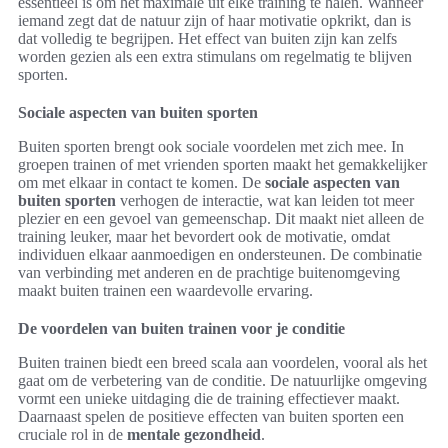
essentieel is om het maximale uit elke training te halen. Wanneer
iemand zegt dat de natuur zijn of haar motivatie opkrikt, dan is
dat volledig te begrijpen. Het effect van buiten zijn kan zelfs
worden gezien als een extra stimulans om regelmatig te blijven
sporten.
Sociale aspecten van buiten sporten
Buiten sporten brengt ook sociale voordelen met zich mee. In
groepen trainen of met vrienden sporten maakt het gemakkelijker
om met elkaar in contact te komen. De
sociale aspecten van
buiten sporten
verhogen de interactie, wat kan leiden tot meer
plezier en een gevoel van gemeenschap. Dit maakt niet alleen de
training leuker, maar het bevordert ook de motivatie, omdat
individuen elkaar aanmoedigen en ondersteunen. De combinatie
van verbinding met anderen en de prachtige buitenomgeving
maakt buiten trainen een waardevolle ervaring.
De voordelen van buiten trainen voor je conditie
Buiten trainen biedt een breed scala aan voordelen, vooral als het
gaat om de verbetering van de conditie. De natuurlijke omgeving
vormt een unieke uitdaging die de training effectiever maakt.
Daarnaast spelen de positieve effecten van buiten sporten een
cruciale rol in de
mentale gezondheid
.