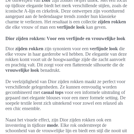
De ontwerpen van
Dior
zijn zonder twijfel uniek. Met een focus
op tijdloze elegantie biedt het merk verschillende stijlen, zoals de
iconische A-lijn en cirkelrok. Deze ontwerpen zijn voortdurend
aangepast aan de hedendaagse trends zonder hun klassieke
charme te verliezen. Het resultaat is een collectie
zijden rokken
die elke vrouw of man een
verfijnde look
kan geven.
Dior zijden rokken: Voor een verfijnde en vrouwelijke look
Dior
zijden rokken
zijn synoniem voor een
verfijnde look
die
elke vrouw in haar garderobe wil hebben. De elegantie van deze
rokken komt voort uit de hoogwaardige zijde die zacht aanvoelt
en prachtig valt. Dit zorgt voor een flatterende silhouette die de
vrouwelijke look
benadrukt.
De veelzijdigheid van Dior zijden rokken maakt ze perfect voor
verschillende gelegenheden. Ze kunnen eenvoudig worden
gecombineerd met
casual tops
voor een informele uitstraling of
gepaard met elegante blouses voor een meer formele setting. De
soepele textile leent zich uitstekend voor zowel een relaxed als
een chic ensemble.
Naast het visuele effect, zijn Dior zijden rokken ook een
investering in tijdloze
mode
. Elke rok onderstreept de
schoonheid van de vrouwelijke lijn en biedt een stijl die nooit uit