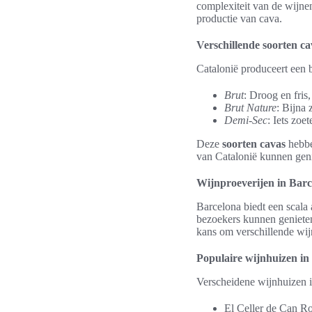
complexiteit van de wijnen
productie van cava.
Verschillende soorten ca
Catalonië produceert een b
Brut
: Droog en fris
Brut Nature
: Bijna 
Demi-Sec
: Iets zoet
Deze
soorten cavas
hebbe
van Catalonië kunnen geni
Wijnproeverijen in Barc
Barcelona biedt een scala 
bezoekers kunnen genieten
kans om verschillende wij
Populaire wijnhuizen in
Verscheidene wijnhuizen i
El Celler de Can R