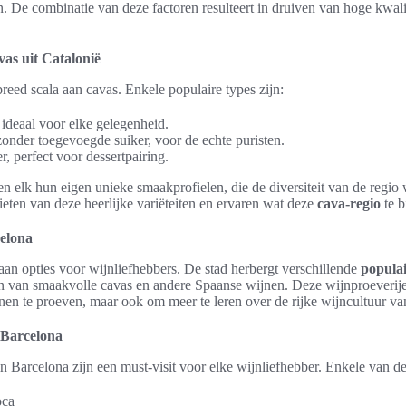
. De combinatie van deze factoren resulteert in druiven van hoge kwalit
vas uit Catalonië
reed scala aan cavas. Enkele populaire types zijn:
, ideaal voor elke gelegenheid.
zonder toegevoegde suiker, voor de echte puristen.
er, perfect voor dessertpairing.
n elk hun eigen unieke smaakprofielen, die de diversiteit van de regio
eten van deze heerlijke variëteiten en ervaren wat deze
cava-regio
te b
elona
aan opties voor wijnliefhebbers. De stad herbergt verschillende
popula
 van smaakvolle cavas en andere Spaanse wijnen. Deze wijnproeverijen
nen te proeven, maar ook om meer te leren over de rijke wijncultuur va
 Barcelona
n Barcelona zijn een must-visit voor elke wijnliefhebber. Enkele van d
oca