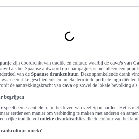
panje
zijn doordrenkt van traditie en cultuur, waarbij de
cava’s van Ca
ouwd als het Spaanse antwoord op champagne, is niet alleen een popul
nderdeel van de
Spaanse drankcultuur
. Deze sprankelende drank vind
, waar een rijke geschiedenis en unieke terroir de perfecte ingrediënte
 wordt de aantrekkingskracht van
cava
op zowel de lokale bevolking als
r begrijpen
ur
speelt een essentiële rol in het leven van veel Spanjaarden. Het is nie
 maar eerder een manier om verbinding te maken met anderen en samen 
een rijke traditie vol
unieke dranktradities
die de cultuur van het land
rankcultuur uniek?