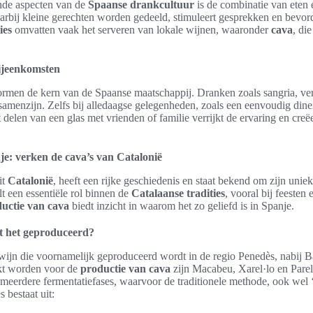
nde aspecten van de
Spaanse drankcultuur
is de combinatie van eten 
aarbij kleine gerechten worden gedeeld, stimuleert gesprekken en bevord
ies
omvatten vaak het serveren van lokale wijnen, waaronder
cava
, di
bijeenkomsten
rmen de kern van de Spaanse maatschappij. Dranken zoals sangria, ver
menzijn. Zelfs bij alledaagse gelegenheden, zoals een eenvoudig dine
delen van een glas met vrienden of familie verrijkt de ervaring en creëe
e: verken de cava’s van Catalonië
it
Catalonië
, heeft een rijke geschiedenis en staat bekend om zijn unie
t een essentiële rol binnen de
Catalaanse tradities
, vooral bij feesten
uctie van cava
biedt inzicht in waarom het zo geliefd is in Spanje.
t het geproduceerd?
ijn die voornamelijk geproduceerd wordt in de regio Penedès, nabij Ba
ikt worden voor de
productie van cava
zijn Macabeu, Xarel·lo en Parel
 meerdere fermentatiefases, waarvoor de traditionele methode, ook we
 bestaat uit: