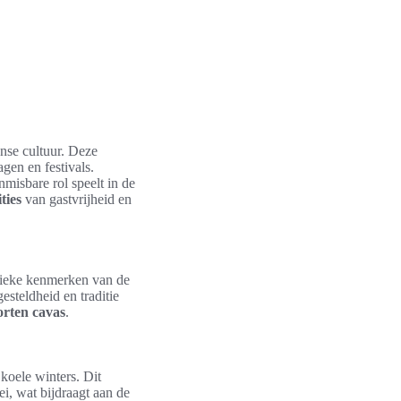
anse cultuur. Deze
gen en festivals.
nmisbare rol speelt in de
ties
van gastvrijheid en
nieke kenmerken van de
esteldheid en traditie
orten cavas
.
koele winters. Dit
ei, wat bijdraagt aan de