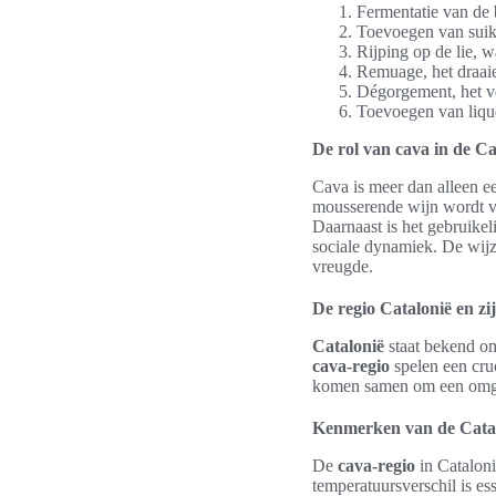
Fermentatie van de 
Toevoegen van suike
Rijping op de lie, 
Remuage, het draaie
Dégorgement, het ve
Toevoegen van lique
De rol van cava in de Ca
Cava is meer dan alleen e
mousserende wijn wordt vaa
Daarnaast is het gebruikel
sociale dynamiek. De wij
vreugde.
De regio Catalonië en zi
Catalonië
staat bekend om
cava-regio
spelen een cruc
komen samen om een omgevi
Kenmerken van de Catal
De
cava-regio
in Cataloni
temperatuursverschil is es