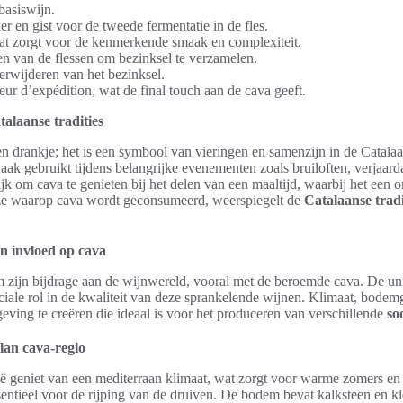
basiswijn.
r en gist voor de tweede fermentatie in de fles.
wat zorgt voor de kenmerkende smaak en complexiteit.
n van de flessen om bezinksel te verzamelen.
rwijderen van het bezinksel.
ur d’expédition, wat de final touch aan de cava geeft.
talaanse tradities
en drankje; het is een symbool van vieringen en samenzijn in de Catala
k gebruikt tijdens belangrijke evenementen zoals bruiloften, verjaarda
ijk om cava te genieten bij het delen van een maaltijd, waarbij het een o
ze waarop cava wordt geconsumeerd, weerspiegelt de
Catalaanse tradi
jn invloed op cava
 zijn bijdrage aan de wijnwereld, vooral met de beroemde cava. De u
iale rol in de kwaliteit van deze sprankelende wijnen. Klimaat, bodemg
ng te creëren die ideaal is voor het produceren van verschillende
so
an cava-regio
ë geniet van een mediterraan klimaat, wat zorgt voor warme zomers en 
sentieel voor de rijping van de druiven. De bodem bevat kalksteen en kl