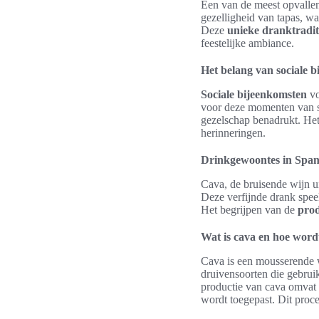
Een van de meest opvalle
gezelligheid van tapas, w
Deze
unieke dranktradit
feestelijke ambiance.
Het belang van sociale 
Sociale bijeenkomsten
vo
voor deze momenten van sa
gezelschap benadrukt. Het 
herinneringen.
Drinkgewoontes in Spanj
Cava, de bruisende wijn u
Deze verfijnde drank speel
Het begrijpen van de
prod
Wat is cava en hoe word
Cava is een mousserende w
druivensoorten die gebru
productie van cava omvat
wordt toegepast. Dit proces