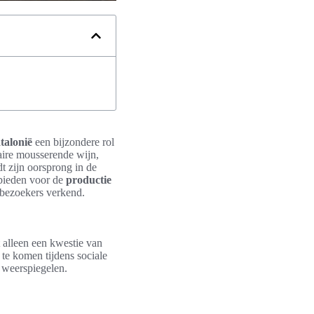
talonië
een bijzondere rol
aire mousserende wijn,
t zijn oorsprong in de
n bieden voor de
productie
 bezoekers verkend.
t alleen een kwestie van
te komen tijdens sociale
 weerspiegelen.