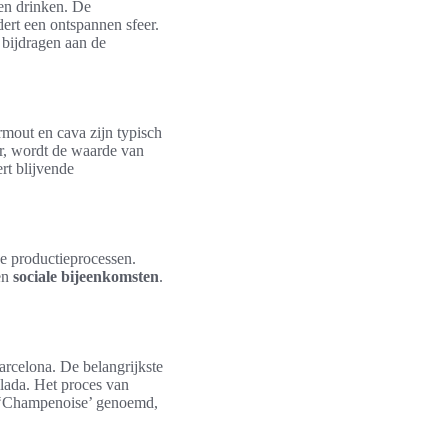
en drinken. De
ert een ontspannen sfeer.
e bijdragen aan de
mout en cava zijn typisch
r, wordt de waarde van
rt blijvende
ke productieprocessen.
 en
sociale bijeenkomsten
.
rcelona. De belangrijkste
lada. Het proces van
l ‘Champenoise’ genoemd,