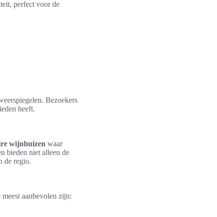
eit, perfect voor de
 weerspiegelen. Bezoekers
ieden heeft.
ire wijnhuizen
waar
 bieden niet alleen de
n de regio.
e meest aanbevolen zijn: