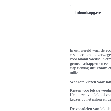
Inhoudsopgave
In een wereld waar de eco
essentieel om te overweg
voor
lokaal voedsel
, verm
gemeenschappen
en een 
stap richting
duurzaam e
milieu.
Waarom kiezen voor lok
Kiezen voor
lokale voedi
Het kiezen van
lokaal vo
keuzes op het milieu en d
De voordelen van lokal