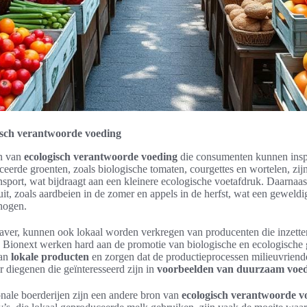
isch verantwoorde voeding
en van
ecologisch verantwoorde voeding
die consumenten kunnen insp
erde groenten, zoals biologische tomaten, courgettes en wortelen, zijn 
sport, wat bijdraagt aan een kleinere ecologische voetafdruk. Daarnaast
it, zoals aardbeien in de zomer en appels in de herfst, wat een geweldi
rhogen.
haver, kunnen ook lokaal worden verkregen van producenten die inzet
Bionext werken hard aan de promotie van biologische en ecologische
van
lokale producten
en zorgen dat de productieprocessen milieuvriende
 diegenen die geïnteresseerd zijn in
voorbeelden van duurzaam voed
nale boerderijen zijn een andere bron van
ecologisch verantwoorde v