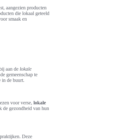
jst, aangezien producten
oducten die lokaal geteeld
voor smaak en
bij aan de
lokale
n de gemeenschap te
 in de buurt.
iezen voor verse,
lokale
ok de gezondheid van hun
praktijken. Deze