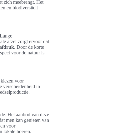
t zich meebrengt. Het
n en biodiversiteit
 Lange
le afzet zorgt ervoor dat
tafdruk
. Door de korte
pect voor de natuur is
 kiezen voor
de verscheidenheid in
edselproductie.
rde. Het aanbod van deze
 dat men kan genieten van
zen voor
n lokale boeren.