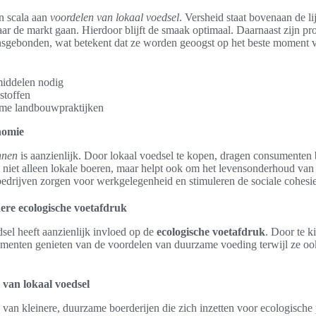
n scala aan
voordelen van lokaal voedsel
. Versheid staat bovenaan de li
aar de markt gaan. Hierdoor blijft de smaak optimaal. Daarnaast zijn pr
sgebonden, wat betekent dat ze worden geoogst op het beste moment 
iddelen nodig
stoffen
me landbouwpraktijken
nomie
nnen
is aanzienlijk. Door lokaal voedsel te kopen, dragen consumenten 
t niet alleen lokale boeren, maar helpt ook om het levensonderhoud va
bedrijven zorgen voor werkgelegenheid en stimuleren de sociale cohesie
nere ecologische voetafdruk
sel heeft aanzienlijk invloed op de
ecologische voetafdruk
. Door te k
menten genieten van de voordelen van duurzame voeding terwijl ze o
van lokaal voedsel
van kleinere, duurzame boerderijen die zich inzetten voor ecologische 