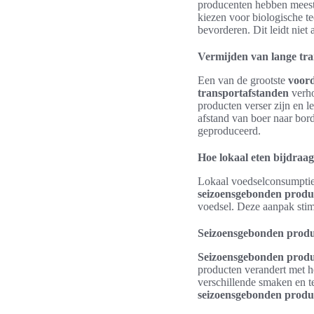
producenten hebben meesta
kiezen voor biologische t
bevorderen. Dit leidt niet
Vermijden van lange tr
Een van de grootste
voord
transportafstanden
verho
producten verser zijn en l
afstand van boer naar bor
geproduceerd.
Hoe lokaal eten bijdraa
Lokaal voedselconsumptie 
seizoensgebonden produ
voedsel. Deze aanpak sti
Seizoensgebonden produc
Seizoensgebonden prod
producten verandert met h
verschillende smaken en t
seizoensgebonden produ