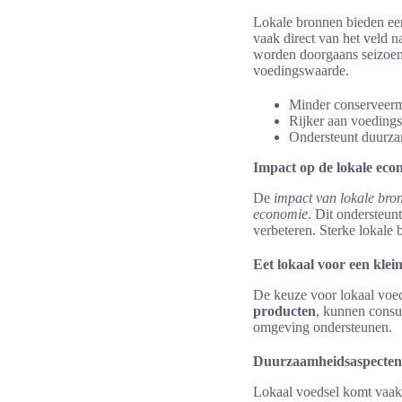
Lokale bronnen bieden ee
vaak direct van het veld n
worden doorgaans seizoen
voedingswaarde.
Minder conserveerm
Rijker aan voedings
Ondersteunt duurza
Impact op de lokale eco
De
impact van lokale bro
economie
. Dit ondersteun
verbeteren. Sterke lokale 
Eet lokaal voor een klei
De keuze voor lokaal voed
producten
, kunnen consu
omgeving ondersteunen.
Duurzaamheidsaspecten 
Lokaal voedsel komt vaak 