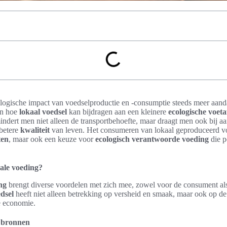
logische impact van voedselproductie en -consumptie steeds meer aandac
en hoe
lokaal voedsel
kan bijdragen aan een kleinere
ecologische voet
indert men niet alleen de transportbehoefte, maar draagt men ook bij a
betere
kwaliteit
van leven. Het consumeren van lokaal geproduceerd voe
ten
, maar ook een keuze voor
ecologisch verantwoorde voeding
die p
ale voeding?
ng
brengt diverse voordelen met zich mee, zowel voor de consument a
edsel
heeft niet alleen betrekking op versheid en smaak, maar ook op d
e economie.
e bronnen