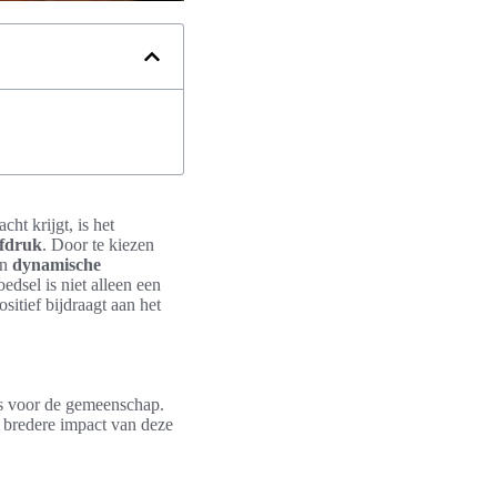
ht krijgt, is het
afdruk
. Door te kiezen
an
dynamische
dsel is niet alleen een
ositief bijdraagt aan het
ls voor de gemeenschap.
e bredere impact van deze