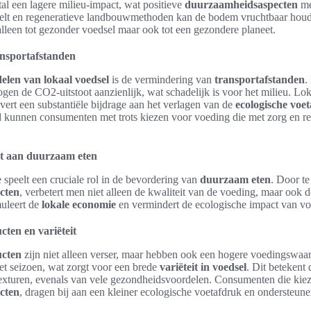
l een lagere milieu-impact, wat positieve
duurzaamheidsaspecten
me
eelt en regeneratieve landbouwmethoden kan de bodem vruchtbaar houde
 alleen tot gezonder voedsel maar ook tot een gezondere planeet.
ansportafstanden
elen van lokaal voedsel
is de vermindering van
transportafstanden
.
gen de CO2-uitstoot aanzienlijk, wat schadelijk is voor het milieu. Loka
evert een substantiële bijdrage aan het verlagen van de
ecologische voe
d kunnen consumenten met trots kiezen voor voeding die met zorg en res
gt aan duurzaam eten
speelt een cruciale rol in de bevordering van
duurzaam eten
. Door te
cten
, verbetert men niet alleen de kwaliteit van de voeding, maar ook 
muleert de
lokale economie
en vermindert de ecologische impact van vo
ten en variëteit
ucten
zijn niet alleen verser, maar hebben ook een hogere voedingswaa
et seizoen, wat zorgt voor een brede
variëteit in voedsel
. Dit betekent
exturen, evenals van vele gezondheidsvoordelen. Consumenten die kie
cten
, dragen bij aan een kleiner ecologische voetafdruk en ondersteune