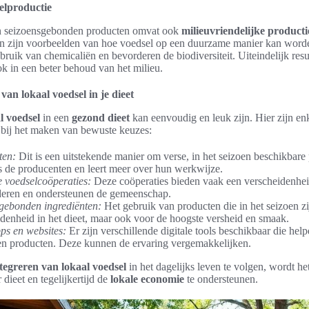
elproductie
en seizoensgebonden producten omvat ook
milieuvriendelijke producti
n zijn voorbeelden van hoe voedsel op een duurzame manier kan word
uik van chemicaliën en bevorderen de biodiversiteit. Uiteindelijk resulte
k in een beter behoud van het milieu.
van lokaal voedsel in je dieet
l voedsel
in een
gezond dieet
kan eenvoudig en leuk zijn. Hier zijn en
 bij het maken van bewuste keuzes:
ten:
Dit is een uitstekende manier om verse, in het seizoen beschikbare 
s de producenten en leert meer over hun werkwijze.
e voedselcoöperaties:
Deze coöperaties bieden vaak een verscheidenhei
eren en ondersteunen de gemeenschap.
gebonden ingrediënten:
Het gebruik van producten die in het seizoen zij
idenheid in het dieet, maar ook voor de hoogste versheid en smaak.
ps en websites:
Er zijn verschillende digitale tools beschikbaar die hel
 en producten. Deze kunnen de ervaring vergemakkelijken.
tegreren van lokaal voedsel
in het dagelijks leven te volgen, wordt h
dieet en tegelijkertijd de
lokale economie
te ondersteunen.