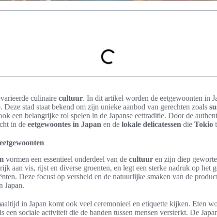
evarieerde culinaire
cultuur
. In dit artikel worden de eetgewoonten in 
o
. Deze stad staat bekend om zijn unieke aanbod van gerechten zoals
su
 ook een belangrijke rol spelen in de Japanse eettraditie. Door de authen
cht in de
eetgewoontes in Japan
en de
lokale delicatessen
die
Tokio
t
e eetgewoonten
en
vormen een essentieel onderdeel van de
cultuur
en zijn diep gewortel
 rijk aan vis, rijst en diverse groenten, en legt een sterke nadruk op het 
nten. Deze focust op versheid en de natuurlijke smaken van de product
in Japan.
aaltijd in Japan komt ook veel ceremonieel en etiquette kijken. Eten wor
 een sociale activiteit die de banden tussen mensen versterkt. De Japans