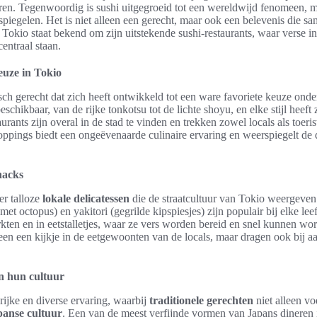
ren. Tegenwoordig is sushi uitgegroeid tot een wereldwijd fenomeen, me
rspiegelen. Het is niet alleen een gerecht, maar ook een belevenis die 
okio staat bekend om zijn uitstekende sushi-restaurants, waar verse i
entraal staan.
euze in Tokio
sch gerecht dat zich heeft ontwikkeld tot een ware favoriete keuze ond
eschikbaar, van de rijke tonkotsu tot de lichte shoyu, en elke stijl heeft
rants zijn overal in de stad te vinden en trekken zowel locals als toeri
oppings biedt een ongeëvenaarde culinaire ervaring en weerspiegelt de d
nacks
er talloze
lokale delicatessen
die de straatcultuur van Tokio weergeven
met octopus) en yakitori (gegrilde kipspiesjes) zijn populair bij elke le
rkten en in eetstalletjes, waar ze vers worden bereid en snel kunnen wo
leen een kijkje in de eetgewoonten van de locals, maar dragen ook bij a
en hun cultuur
rijke en diverse ervaring, waarbij
traditionele gerechten
niet alleen vo
panse cultuur
. Een van de meest verfijnde vormen van Japans dineren 