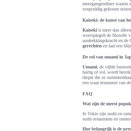
meergangendiner waarin de 
zorgvuldig gekozen seizoe
Kaiseki: de kunst van het
Kaiseki
is meer dan alleen
weerspiegelt de filosofie
aantrekkingskracht en de 
gerechten
en laat een bli
De rol van umami in Jap
Umami
, de vijfde basiss
hartig of vol, wordt berei
diepte die ze onmiskenbaa
een waar testament van d
FAQ
Wat zijn de meest popul
In Tokio zijn sushi en ra
sushi restaurants en ramen
Hoe belangrijk is de pre