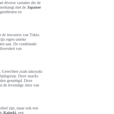
t diverse variaties die de
samenhangt met de
Japanse
ngrediënten en
er de inwoners van Tokio.
 zijn eigen unieke
sten aan. De combinatie
iversiteit van
. Gerechten zoals takoyaki
eftijdsgroep. Deze snacks
rden genuttigd. Deze
an de levendige sfeer van
edsel zijn, maar ook een
is
Kaiseki
, een