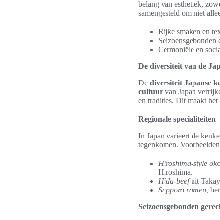
belang van esthetiek, zowe
samengesteld om niet alle
Rijke smaken en tex
Seizoensgebonden e
Cermoniële en socia
De diversiteit van de J
De
diversiteit Japanse 
cultuur
van Japan verrijke
en tradities. Dit maakt he
Regionale specialiteiten
In Japan varieert de keuke
tegenkomen. Voorbeelden 
Hiroshima-style ok
Hiroshima.
Hida-beef
uit Takay
Sapporo ramen
, be
Seizoensgebonden gerec