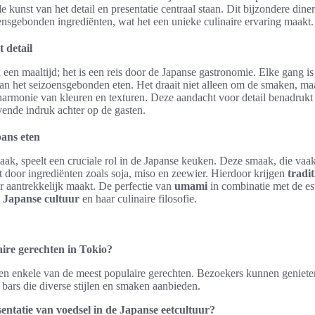
kunst van het detail en presentatie centraal staan. Dit bijzondere dine
nsgebonden ingrediënten, wat het een unieke culinaire ervaring maakt.
 detail
 een maaltijd; het is een reis door de Japanse gastronomie. Elke gang is
 van het seizoensgebonden eten. Het draait niet alleen om de smaken, m
harmonie van kleuren en texturen. Deze aandacht voor detail benadrukt
jvende indruk achter op de gasten.
ans eten
maak, speelt een cruciale rol in de Japanse keuken. Deze smaak, die va
kt door ingrediënten zoals soja, miso en zeewier. Hierdoor krijgen
tradi
r aantrekkelijk maakt. De perfectie van
umami
in combinatie met de es
e
Japanse cultuur
en haar culinaire filosofie.
aire gerechten in Tokio?
men enkele van de meest populaire gerechten. Bezoekers kunnen geniete
 bars die diverse stijlen en smaken aanbieden.
sentatie van voedsel in de Japanse eetcultuur?