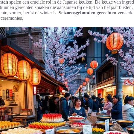
hten
spelen een cruciale rol in de Japanse keuken. De keuze van ingredi
kunnen gerechten smaken die aansluiten bij de tijd van het jaar bieden.
nte, zomer, herfst of winter is.
Seizoensgebonden gerechten
versterke
e ceremonies.