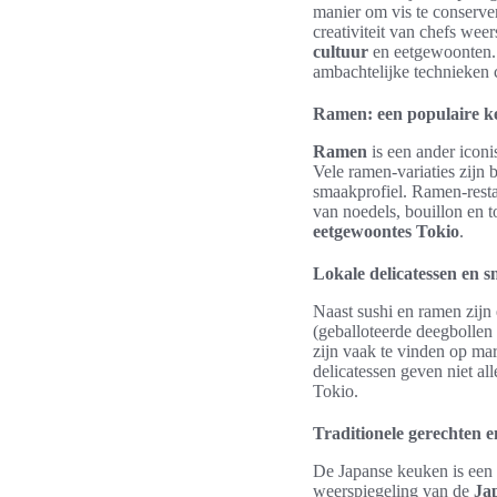
manier om vis te conserve
creativiteit van chefs wee
cultuur
en eetgewoonten. T
ambachtelijke technieken c
Ramen: een populaire k
Ramen
is een ander iconi
Vele ramen-variaties zijn b
smaakprofiel. Ramen-restau
van noedels, bouillon en t
eetgewoontes Tokio
.
Lokale delicatessen en s
Naast sushi en ramen zijn 
(geballoteerde deegbollen 
zijn vaak te vinden op ma
delicatessen geven niet al
Tokio.
Traditionele gerechten 
De Japanse keuken is een 
weerspiegeling van de
Ja