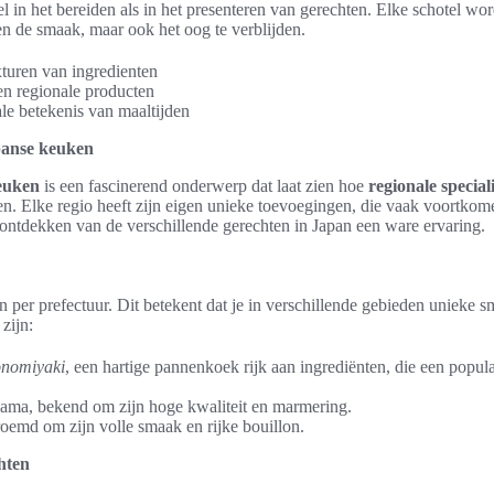
l in het bereiden als in het presenteren van gerechten. Elke schotel wo
en de smaak, maar ook het oog te verblijden.
turen van ingredienten
n regionale producten
le betekenis van maaltijden
apanse keuken
keuken
is een fascinerend onderwerp dat laat zien hoe
regionale speciali
n. Elke regio heeft zijn eigen unieke toevoegingen, die vaak voortkome
t ontdekken van de verschillende gerechten in Japan een ware ervaring.
n per prefectuur. Dit betekent dat je in verschillende gebieden unieke 
zijn:
onomiyaki
, een hartige pannenkoek rijk aan ingrediënten, die een populair
ama, bekend om zijn hoge kwaliteit en marmering.
roemd om zijn volle smaak en rijke bouillon.
hten