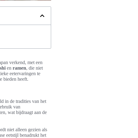
Japan verkend, met een
shi
en
ramen
, die niet
tieke eetervaringen te
e bieden heeft.
d in de tradities van het
gebruik van
en, wat bijdraagt aan de
dt niet alleen gezien als
e eetstijl benadrukt het