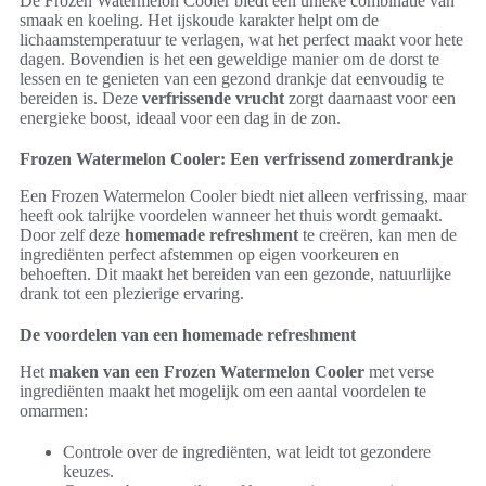
De Frozen Watermelon Cooler biedt een unieke combinatie van
smaak en koeling. Het ijskoude karakter helpt om de
lichaamstemperatuur te verlagen, wat het perfect maakt voor hete
dagen. Bovendien is het een geweldige manier om de dorst te
lessen en te genieten van een gezond drankje dat eenvoudig te
bereiden is. Deze
verfrissende vrucht
zorgt daarnaast voor een
energieke boost, ideaal voor een dag in de zon.
Frozen Watermelon Cooler: Een verfrissend zomerdrankje
Een Frozen Watermelon Cooler biedt niet alleen verfrissing, maar
heeft ook talrijke voordelen wanneer het thuis wordt gemaakt.
Door zelf deze
homemade refreshment
te creëren, kan men de
ingrediënten perfect afstemmen op eigen voorkeuren en
behoeften. Dit maakt het bereiden van een gezonde, natuurlijke
drank tot een plezierige ervaring.
De voordelen van een homemade refreshment
Het
maken van een Frozen Watermelon Cooler
met verse
ingrediënten maakt het mogelijk om een aantal voordelen te
omarmen:
Controle over de ingrediënten, wat leidt tot gezondere
keuzes.