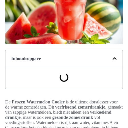
Inhoudsopgave
De
Frozen Watermelon Cooler
is de ultieme dorstlesser voor
de warme zomerdagen. Dit
verfrissend zomerdrankje
, gemaakt
van sappige watermeloen, biedt niet alleen een
verkoelend
drankje
, maar is ook een
gezonde zomerdrank
vol
voedingsstoffen. Watermeloen is rijk aan water, vitamines A en
C, waardoor het een ideale keuze is om gehydrateerd te blijven.