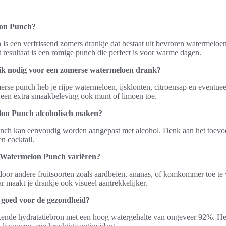
lon Punch?
s een verfrissend zomers drankje dat bestaat uit bevroren watermelo
t resultaat is een romige punch die perfect is voor warme dagen.
 ik nodig voor een zomerse watermeloen drank?
rse punch heb je rijpe watermeloen, ijsklonten, citroensap en eventueel
 een extra smaakbeleving ook munt of limoen toe.
on Punch alcoholisch maken?
nch kan eenvoudig worden aangepast met alcohol. Denk aan het toev
n cocktail.
 Watermelon Punch variëren?
door andere fruitsoorten zoals aardbeien, ananas, of komkommer toe te v
 maakt je drankje ook visueel aantrekkelijker.
goed voor de gezondheid?
kende hydratatiebron met een hoog watergehalte van ongeveer 92%. Het