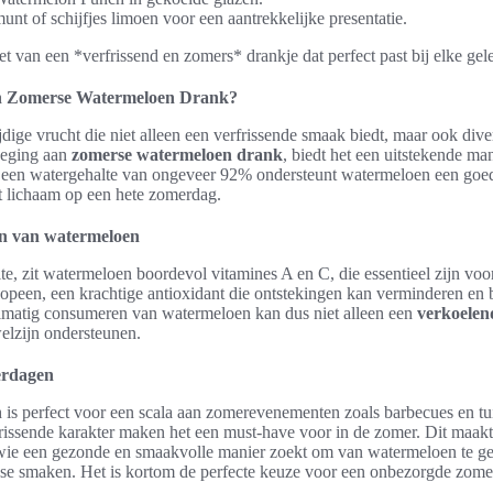
nt of schijfjes limoen voor een aantrekkelijke presentatie.
t van een *verfrissend en zomers* drankje dat perfect past bij elke gel
n Zomerse Watermeloen Drank?
jdige vrucht die niet alleen een verfrissende smaak biedt, maar ook di
voeging aan
zomerse watermeloen drank
, biedt het een uitstekende man
een watergehalte van ongeveer 92% ondersteunt watermeloen een goede
het lichaam op een hete zomerdag.
n van watermeloen
te, zit watermeloen boordevol vitamines A en C, die essentieel zijn voo
opeen, een krachtige antioxidant die ontstekingen kan verminderen en b
lmatig consumeren van watermeloen kan dus niet alleen een
verkoelen
elzijn ondersteunen.
erdagen
is perfect voor een scala aan zomerevenementen zoals barbecues en tu
rissende karakter maken het een must-have voor in de zomer. Dit maakt
 wie een gezonde en smaakvolle manier zoekt om van watermeloen te gen
sse smaken. Het is kortom de perfecte keuze voor een onbezorgde zomer