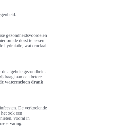
egenheid.
verse gezondheidsvoordelen
ier om de dorst te lessen
 hydratatie, wat cruciaal
r de algehele gezondheid.
ijdraagt aan een betere
de watermeloen drank
infeesten. De verkoelende
 het ook een
ieten, vooral in
se ervaring.