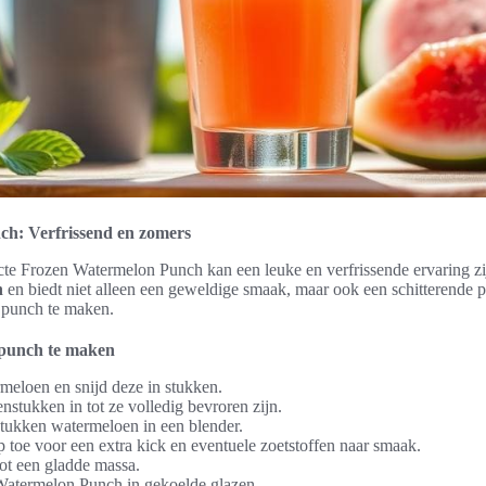
h: Verfrissend en zomers
cte Frozen Watermelon Punch kan een leuke en verfrissende ervaring zij
n
en biedt niet alleen een geweldige smaak, maar ook een schitterende pr
 punch te maken.
 punch te maken
rmeloen en snijd deze in stukken.
nstukken in tot ze volledig bevroren zijn.
stukken watermeloen in een blender.
p toe voor een extra kick en eventuele zoetstoffen naar smaak.
ot een gladde massa.
Watermelon Punch in gekoelde glazen.