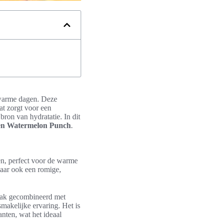
r warme dagen. Deze
t zorgt voor een
ron van hydratatie. In dit
en Watermelon Punch
.
en, perfect voor de warme
maar ook een romige,
aak gecombineerd met
smakelijke ervaring. Het is
nten, wat het ideaal