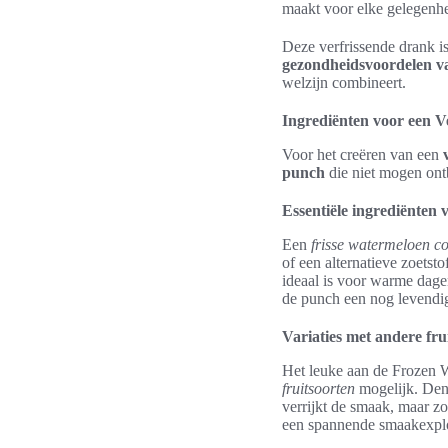
maakt voor elke gelegenhei
Deze verfrissende drank i
gezondheidsvoordelen v
welzijn combineert.
Ingrediënten voor een V
Voor het creëren van een
punch
die niet mogen ontb
Essentiële ingrediënten
Een
frisse watermeloen co
of een alternatieve zoetst
ideaal is voor warme dage
de punch een nog levendige
Variaties met andere fru
Het leuke aan de Frozen Wa
fruitsoorten
mogelijk. Denk
verrijkt de smaak, maar zo
een spannende smaakexplos