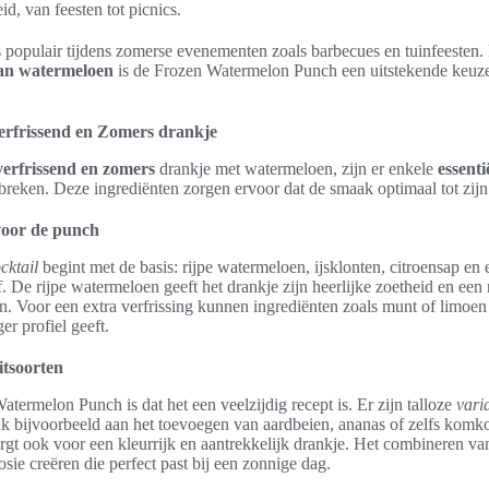
d, van feesten tot picnics.
s populair tijdens zomerse evenementen zoals barbecues en tuinfeesten.
an watermeloen
is de Frozen Watermelon Punch een uitstekende keuze
erfrissend en Zomers drankje
verfrissend en zomers
drankje met watermeloen, zijn er enkele
essenti
reken. Deze ingrediënten zorgen ervoor dat de smaak optimaal tot zijn
 voor de punch
cktail
begint met de basis: rijpe watermeloen, ijsklonten, citroensap en 
of. De rijpe watermeloen geeft het drankje zijn heerlijke zoetheid en een
n. Voor een extra verfrissing kunnen ingrediënten zoals munt of limo
r profiel geeft.
itsoorten
termelon Punch is dat het een veelzijdig recept is. Er zijn talloze
vari
 bijvoorbeeld aan het toevoegen van aardbeien, ananas of zelfs komko
rgt ook voor een kleurrijk en aantrekkelijk drankje. Het combineren van
ie creëren die perfect past bij een zonnige dag.