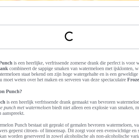
 Punch
is een heerlijke, verfrissende zomerse drank die perfect is voo
rank
combineert de sappige smaken van watermeloen met ijsklonten, wa
atermeloen staat bekend om zijn hoge watergehalte en is een geweldige b
at u moet weten over het maken en serveren van deze spectaculaire
Froz
lon Punch?
nch
is een heerlijk verfrissende drank gemaakt van bevroren watermelo
e punch met watermeloen
biedt niet alleen een explosie van smaken, 
n aanspreekt.
rmelon Punch bestaat uit geprakt of gemalen bevroren watermeloen, v
vers geperst citroen- of limoensap. Dit zorgt voor een evenwichtige en 
kan worden geserveerd in zowel alcoholische als non-alcoholische varia