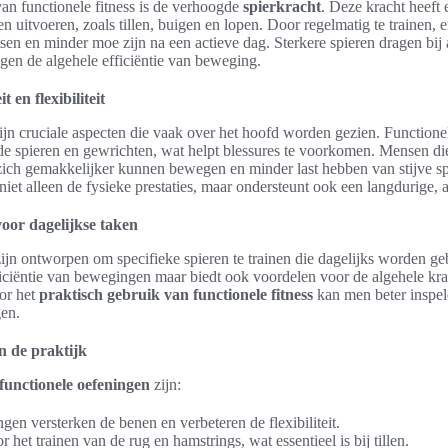
van functionele fitness is de verhoogde
spierkracht
. Deze kracht heeft 
n uitvoeren, zoals tillen, buigen en lopen. Door regelmatig te trainen, 
sen en minder moe zijn na een actieve dag. Sterkere spieren dragen bij 
en de algehele efficiëntie van beweging.
 en flexibiliteit
ijn cruciale aspecten die vaak over het hoofd worden gezien. Functionele
de spieren en gewrichten, wat helpt blessures te voorkomen. Mensen die
ich gemakkelijker kunnen bewegen en minder last hebben van stijve sp
iet alleen de fysieke prestaties, maar ondersteunt ook een langdurige, ac
oor dagelijkse taken
ijn ontworpen om specifieke spieren te trainen die dagelijks worden geb
fficiëntie van bewegingen maar biedt ook voordelen voor de algehele kra
or het
praktisch gebruik van functionele fitness
kan men beter inspe
gen.
n de praktijk
functionele oefeningen
zijn:
gen versterken de benen en verbeteren de flexibiliteit.
r het trainen van de rug en hamstrings, wat essentieel is bij tillen.