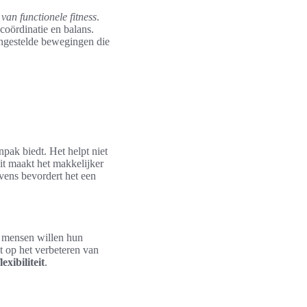
an functionele fitness
.
coördinatie en balans.
engestelde bewegingen die
pak biedt. Het helpt niet
it maakt het makkelijker
evens bevordert het een
te mensen willen hun
ht op het verbeteren van
flexibiliteit
.