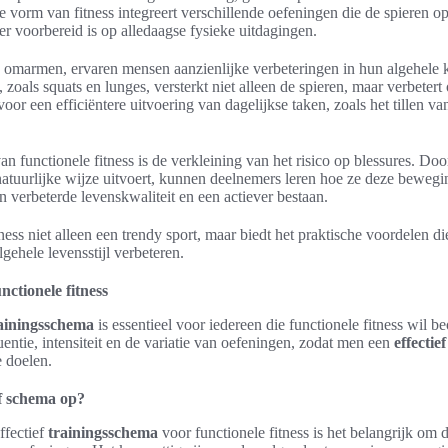
ze vorm van fitness integreert verschillende oefeningen die de spieren o
r voorbereid is op alledaagse fysieke uitdagingen.
te omarmen, ervaren mensen aanzienlijke verbeteringen in hun algehele 
zoals squats en lunges, versterkt niet alleen de spieren, maar verbetert
nt voor een efficiëntere uitvoering van dagelijkse taken, zoals het tillen 
n functionele fitness is de verkleining van het risico op blessures. D
 natuurlijke wijze uitvoert, kunnen deelnemers leren hoe ze deze beweg
en verbeterde levenskwaliteit en een actiever bestaan.
tness niet alleen een trendy sport, maar biedt het praktische voordelen di
gehele levensstijl verbeteren.
ctionele fitness
ainingsschema
is essentieel voor iedereen die functionele fitness wil 
ntie, intensiteit en de variatie van oefeningen, zodat men een
effectie
e doelen.
ef schema op?
ffectief
trainingsschema
voor functionele fitness is het belangrijk om d