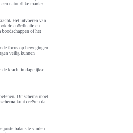
p een natuurlijke manier
kracht. Het uitvoeren van
 ook de coördinatie en
van boodschappen of het
oor de focus op bewegingen
ingen veilig kunnen
e de kracht in dagelijkse
beoefenen. Dit schema moet
f schema
kunt creëren dat
e juiste balans te vinden