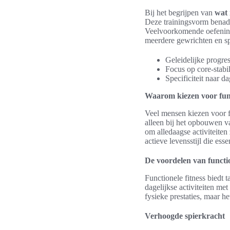
Bij het begrijpen van
wat 
Deze trainingsvorm benadru
Veelvoorkomende oefeninge
meerdere gewrichten en sp
Geleidelijke progres
Focus op core-stabili
Specificiteit naar d
Waarom kiezen voor func
Veel mensen kiezen voor 
alleen bij het opbouwen 
om alledaagse activiteiten
actieve levensstijl die ess
De voordelen van functio
Functionele fitness biedt 
dagelijkse activiteiten m
fysieke prestaties, maar h
Verhoogde spierkracht