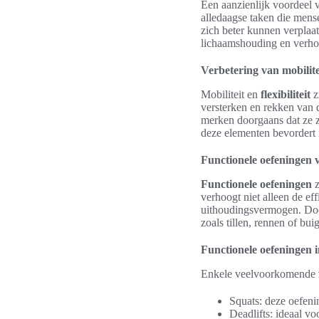
Een aanzienlijk voordeel 
alledaagse taken die mense
zich beter kunnen verplaat
lichaamshouding en verhog
Verbetering van mobiliteit
Mobiliteit en
flexibiliteit
z
versterken en rekken van 
merken doorgaans dat ze z
deze elementen bevordert n
Functionele oefeningen v
Functionele oefeningen
z
verhoogt niet alleen de e
uithoudingsvermogen. Do
zoals tillen, rennen of bui
Functionele oefeningen i
Enkele veelvoorkomende
Squats: deze oefenin
Deadlifts: ideaal voo