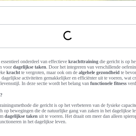
 essentieel onderdeel van effectieve
krachttraining
die gericht is op h
jn voor
dagelijkse taken
. Door het integreren van verschillende oefeni
ieke
kracht
te vergroten, maar ook om de
algehele gezondheid
te bevor
dagelijkse activiteiten gemakkelijker en efficiënter uit te voeren, wat cr
evensstijl. In deze sectie wordt het belang van
functionele fitness
verd
s?
 trainingsmethode die gericht is op het verbeteren van de fysieke capacit
ich op bewegingen die de natuurlijke gang van zaken in het dagelijkse 
 om
dagelijkse taken
uit te voeren. Het draait om meer dan alleen spier
unctioneren in het dagelijkse leven.