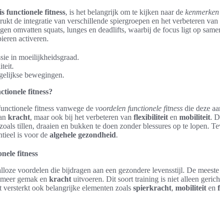
is functionele fitness
, is het belangrijk om te kijken naar de
kenmerken v
kt de integratie van verschillende spiergroepen en het verbeteren van 
n omvatten squats, lunges en deadlifts, waarbij de focus ligt op sam
ieren activeren.
sie in moeilijkheidsgraad.
teit.
agelijkse bewegingen.
tionele fitness?
functionele fitness vanwege de
voordelen functionele fitness
die deze aan
van
kracht
, maar ook bij het verbeteren van
flexibiliteit
en
mobiliteit
. D
 zoals tillen, draaien en bukken te doen zonder blessures op te lopen. T
entieel is voor de
algehele gezondheid
.
nele fitness
talloze voordelen die bijdragen aan een gezondere levensstijl. De mees
et meer gemak en
kracht
uitvoeren. Dit soort training is niet alleen geric
et versterkt ook belangrijke elementen zoals
spierkracht
,
mobiliteit
en