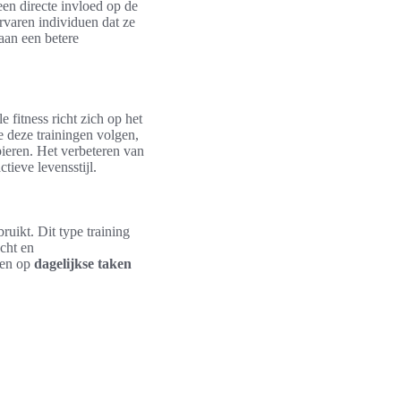
een directe invloed op de
ervaren individuen dat ze
aan een betere
 fitness richt zich op het
 deze trainingen volgen,
ieren. Het verbeteren van
tieve levensstijl.
ruikt. Dit type training
cht en
len op
dagelijkse taken