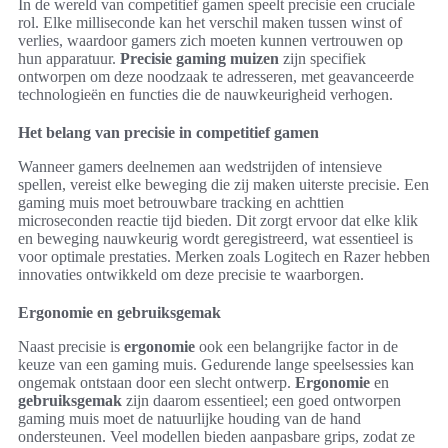
In de wereld van competitief gamen speelt precisie een cruciale
rol. Elke milliseconde kan het verschil maken tussen winst of
verlies, waardoor gamers zich moeten kunnen vertrouwen op
hun apparatuur.
Precisie gaming muizen
zijn specifiek
ontworpen om deze noodzaak te adresseren, met geavanceerde
technologieën en functies die de nauwkeurigheid verhogen.
Het belang van precisie in competitief gamen
Wanneer gamers deelnemen aan wedstrijden of intensieve
spellen, vereist elke beweging die zij maken uiterste precisie. Een
gaming muis moet betrouwbare tracking en achttien
microseconden reactie tijd bieden. Dit zorgt ervoor dat elke klik
en beweging nauwkeurig wordt geregistreerd, wat essentieel is
voor optimale prestaties. Merken zoals Logitech en Razer hebben
innovaties ontwikkeld om deze precisie te waarborgen.
Ergonomie en gebruiksgemak
Naast precisie is
ergonomie
ook een belangrijke factor in de
keuze van een gaming muis. Gedurende lange speelsessies kan
ongemak ontstaan door een slecht ontwerp.
Ergonomie
en
gebruiksgemak
zijn daarom essentieel; een goed ontworpen
gaming muis moet de natuurlijke houding van de hand
ondersteunen. Veel modellen bieden aanpasbare grips, zodat ze