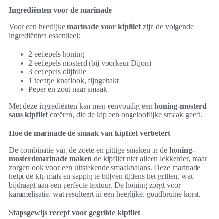
Ingrediënten voor de marinade
Voor een heerlijke
marinade voor kipfilet
zijn de volgende
ingrediënten essentieel:
2 eetlepels honing
2 eetlepels mosterd (bij voorkeur Dijon)
3 eetlepels olijfolie
1 teentje knoflook, fijngehakt
Peper en zout naar smaak
Met deze ingrediënten kan men eenvoudig een
honing-mosterd
saus kipfilet
creëren, die de kip een ongelooflijke smaak geeft.
Hoe de marinade de smaak van kipfilet verbetert
De combinatie van de zoete en pittige smaken in de
honing-
mosterdmarinade maken
de kipfilet niet alleen lekkerder, maar
zorgen ook voor een uitstekende smaakbalans. Deze marinade
helpt de kip mals en sappig te blijven tijdens het grillen, wat
bijdraagt aan een perfecte textuur. De honing zorgt voor
karamelisatie, wat resulteert in een heerlijke, goudbruine korst.
Stapsgewijs recept voor gegrilde kipfilet