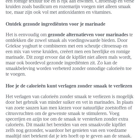
een romige textuur toe en is rijk aan eiwitten. Citroensap en verse
kruiden zoals basilicum en rozemarijn voegen niet alleen smaak
toe, maar zijn ook vol met antioxidanten en vitamines.
Ontdek gezonde ingrediënten voor je marinade
Het is eenvoudig om
gezonde alternatieven voor marinades
te
ontdekken die zowel smaak als voedingswaarde bieden. Door
Griekse yoghurt te combineren met een scheutje citroensap en
een mix van verse kruiden, creëert men een heerlijke en romige
marinade. Dit zorgt ervoor dat de kipfilet niet alleen mals wordt,
maar ook boordevol gezonde ingrediënten zit. Zo kan de
smaakbeleving worden verbeterd zonder onnodige calorieën toe
te voegen.
Hoe je de calorieën kunt verlagen zonder smaak te verliezen
Het verlagen van calorieën zonder smaak te verliezen is mogelijk
door het gebruik van minder suiker en vet in marinades. In plaats
van zoete sauzen kan men kiezen voor natuurlijke zoetstoffen of
citrusvruchten om de gewenste smaak te stimuleren. Voeg
specerijen en azijn toe om de smaak te versterken zonder extra
calorieën. Dit maakt het bereiden van een smaakvolle kipfilet
zelfs nog gezonder, waardoor het genieten van een voedzame
maaltijd niet betekent dat je iets hoeft op te geven aan de smaak.