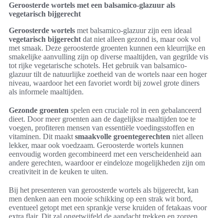
Geroosterde wortels met een balsamico-glazuur als
vegetarisch bijgerecht
Geroosterde wortels
met balsamico-glazuur zijn een ideaal
vegetarisch bijgerecht
dat niet alleen gezond is, maar ook vol
met smaak. Deze geroosterde groenten kunnen een kleurrijke en
smakelijke aanvulling zijn op diverse maaltijden, van gegrilde vis
tot rijke vegetarische schotels. Het gebruik van balsamico-
glazuur tilt de natuurlijke zoetheid van de wortels naar een hoger
niveau, waardoor het een favoriet wordt bij zowel grote diners
als informele maaltijden.
Gezonde groenten
spelen een cruciale rol in een gebalanceerd
dieet. Door meer groenten aan de dagelijkse maaltijden toe te
voegen, profiteren mensen van essentiële voedingsstoffen en
vitaminen. Dit maakt
smaakvolle groentegerechten
niet alleen
lekker, maar ook voedzaam. Geroosterde wortels kunnen
eenvoudig worden gecombineerd met een verscheidenheid aan
andere gerechten, waardoor er eindeloze mogelijkheden zijn om
creativiteit in de keuken te uiten.
Bij het presenteren van geroosterde wortels als bijgerecht, kan
men denken aan een mooie schikking op een strak wit bord,
eventueel getopt met een sprankje verse kruiden of fetakaas voor
extra flair. Dit zal ongetwijfeld de aandacht trekken en zorgen