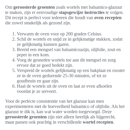
Om
geroosterde groenten
zoals wortels met balsamico-glazuur
te maken, zijn er eenvoudige
stapsgewijze instructies
te volgen.
Dit recept is perfect voor iedereen die houdt van
oven recepten
die zowel smakelijk als gezond zijn.
Verwarm de oven voor op 200 graden Celsius.
Schil de wortels en snijd ze in gelijkmatige stukken, zodat
ze gelijkmatig kunnen garen.
Bereid een mengsel van balsamicoazijn, olijfolie, zout en
peper in een kom.
Voeg de gesneden wortels toe aan dit mengsel en zorg
ervoor dat ze goed bedekt zijn.
Verspreid de wortels gelijkmatig op een bakplaat en rooster
ze in de oven gedurende 25-30 minuten, of tot ze
goudbruin en gaar zijn.
Haal de wortels uit de oven en laat ze even afkoelen
voordat je ze serveert.
Voor de perfecte consistentie van het glazuur kan men
experimenteren met de hoeveelheid balsamico of olijfolie. Als het
glazuur te dik is, kan wat water worden toegevoegd. Deze
geroosterde groenten
zijn niet alleen heerlijk als bijgerecht,
maar passen ook prachtig in verschillende
wortel recepten
.