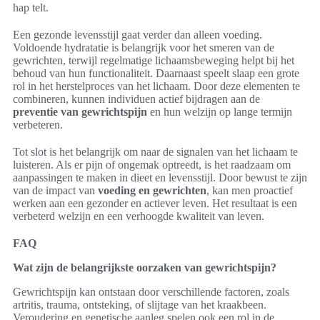
hap telt.
Een gezonde levensstijl gaat verder dan alleen voeding.
Voldoende hydratatie is belangrijk voor het smeren van de
gewrichten, terwijl regelmatige lichaamsbeweging helpt bij het
behoud van hun functionaliteit. Daarnaast speelt slaap een grote
rol in het herstelproces van het lichaam. Door deze elementen te
combineren, kunnen individuen actief bijdragen aan de
preventie van gewrichtspijn
en hun welzijn op lange termijn
verbeteren.
Tot slot is het belangrijk om naar de signalen van het lichaam te
luisteren. Als er pijn of ongemak optreedt, is het raadzaam om
aanpassingen te maken in dieet en levensstijl. Door bewust te zijn
van de impact van
voeding en gewrichten
, kan men proactief
werken aan een gezonder en actiever leven. Het resultaat is een
verbeterd welzijn en een verhoogde kwaliteit van leven.
FAQ
Wat zijn de belangrijkste oorzaken van gewrichtspijn?
Gewrichtspijn kan ontstaan door verschillende factoren, zoals
artritis, trauma, ontsteking, of slijtage van het kraakbeen.
Veroudering en genetische aanleg spelen ook een rol in de