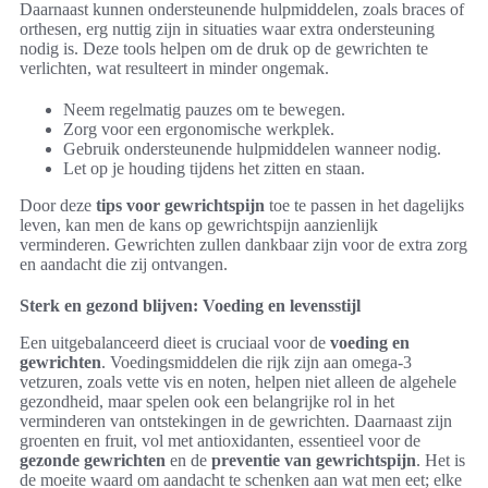
Daarnaast kunnen ondersteunende hulpmiddelen, zoals braces of
orthesen, erg nuttig zijn in situaties waar extra ondersteuning
nodig is. Deze tools helpen om de druk op de gewrichten te
verlichten, wat resulteert in minder ongemak.
Neem regelmatig pauzes om te bewegen.
Zorg voor een ergonomische werkplek.
Gebruik ondersteunende hulpmiddelen wanneer nodig.
Let op je houding tijdens het zitten en staan.
Door deze
tips voor gewrichtspijn
toe te passen in het dagelijks
leven, kan men de kans op gewrichtspijn aanzienlijk
verminderen. Gewrichten zullen dankbaar zijn voor de extra zorg
en aandacht die zij ontvangen.
Sterk en gezond blijven: Voeding en levensstijl
Een uitgebalanceerd dieet is cruciaal voor de
voeding en
gewrichten
. Voedingsmiddelen die rijk zijn aan omega-3
vetzuren, zoals vette vis en noten, helpen niet alleen de algehele
gezondheid, maar spelen ook een belangrijke rol in het
verminderen van ontstekingen in de gewrichten. Daarnaast zijn
groenten en fruit, vol met antioxidanten, essentieel voor de
gezonde gewrichten
en de
preventie van gewrichtspijn
. Het is
de moeite waard om aandacht te schenken aan wat men eet; elke