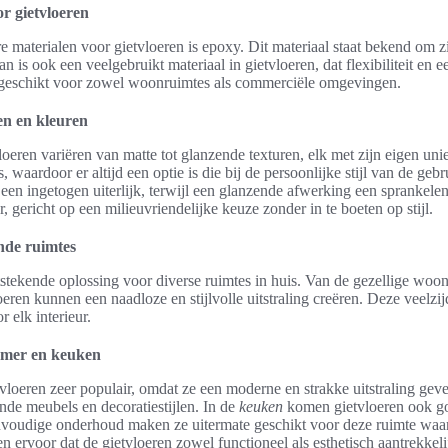
r gietvloeren
 materialen voor gietvloeren is epoxy. Dit materiaal staat bekend om zij
 is ook een veelgebruikt materiaal in gietvloeren, dat flexibiliteit en e
r geschikt voor zowel woonruimtes als commerciële omgevingen.
n en kleuren
eren variëren van matte tot glanzende texturen, elk met zijn eigen uniek
 waardoor er altijd een optie is die bij de persoonlijke stijl van de geb
 een ingetogen uiterlijk, terwijl een glanzende afwerking een sprankel
, gericht op een milieuvriendelijke keuze zonder in te boeten op stijl.
ende ruimtes
tstekende oplossing voor diverse ruimtes in huis. Van de gezellige woon
eren kunnen een naadloze en stijlvolle uitstraling creëren. Deze veelz
r elk interieur.
amer en keuken
tvloeren zeer populair, omdat ze een moderne en strakke uitstraling geve
nde meubels en decoratiestijlen. In de
keuken
komen gietvloeren ook go
nvoudige onderhoud maken ze uitermate geschikt voor deze ruimte wa
ervoor dat de gietvloeren zowel functioneel als esthetisch aantrekkelij