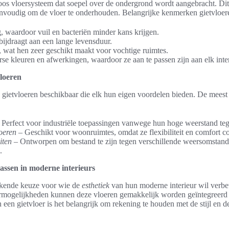
loos vloersysteem dat soepel over de ondergrond wordt aangebracht. Di
eenvoudig om de vloer te onderhouden. Belangrijke kenmerken gietvloere
 waardoor vuil en bacteriën minder kans krijgen.
ijdraagt aan een lange levensduur.
 wat hen zeer geschikt maakt voor vochtige ruimtes.
rse kleuren en afwerkingen, waardoor ze aan te passen zijn aan elk inter
vloeren
es gietvloeren beschikbaar die elk hun eigen voordelen bieden. De mee
 Perfect voor industriële toepassingen vanwege hun hoge weerstand te
oeren
– Geschikt voor woonruimtes, omdat ze flexibiliteit en comfort c
iten
– Ontworpen om bestand te zijn tegen verschillende weersomstand
.
passen in moderne interieurs
tekende keuze voor wie de
esthetiek
van hun moderne interieur wil verbe
urmogelijkheden kunnen deze vloeren gemakkelijk worden geïntegreerd 
n een gietvloer is het belangrijk om rekening te houden met de stijl en d