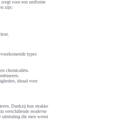
t zorgt voor een uniforme
n zijn:
ieur.
st voorkomende types
gen chemicaliën.
ombineren.
igheden, ideaal voor
teren. Dankzij hun strakke
in verschillende
moderne
e uitstraling die men wenst