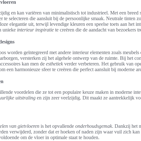
tvloeren
zijdig en kan variëren van minimalistisch tot industrieel. Met een breed
te selecteren die aansluit bij de persoonlijke smaak. Neutrale tinten zoa
dloze elegantie uit, terwijl levendige kleuren een speelse toets aan het i
n unieke
interieur inspiratie
te creëren die de aandacht van bezoekers tr
designs
os worden geïntegreerd met andere interieur elementen zoals meubels 
aarborgen, versterken zij het algehele ontwerp van de ruimte. Bij het c
accessoires kan men de
esthetiek
verder verbeteren. Het gebruik van ope
om een harmonieuze sfeer te creëren die perfect aansluit bij moderne arc
en
illende voordelen die ze tot een populaire keuze maken in moderne int
uurlijke uitstraling
en zijn zeer veelzijdig. Dit maakt ze aantrekkelijk v
elen van gietvloeren
is het opvallende
onderhoudsgemak
. Dankzij het
rden verwijderd, zonder dat er hoeken of naden zijn waar vuil zich ka
voldoende om de vloer in optimale staat te houden.