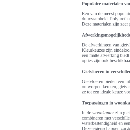
Populaire materialen voo
Een van de meest populaire
duurzaamheid. Polyurethaan
Deze materialen zijn zee
Afwerkingsmogelijkhede
De afwerkingen van gietvlo
Kleurkeuzes zijn eindeloos,
een matte afwerking biedt
opties zijn ook beschikbaar
Gietvloeren in verschill
Gietvloeren bieden een ui
ontworpen keuken, gietvlo
ze tot een ideale keuze voo
Toepassingen in woonk
In de
woonkamer
zijn gie
combineren met verschille
waterbestendigheid en ee
Deze eigenschappen zorgen 