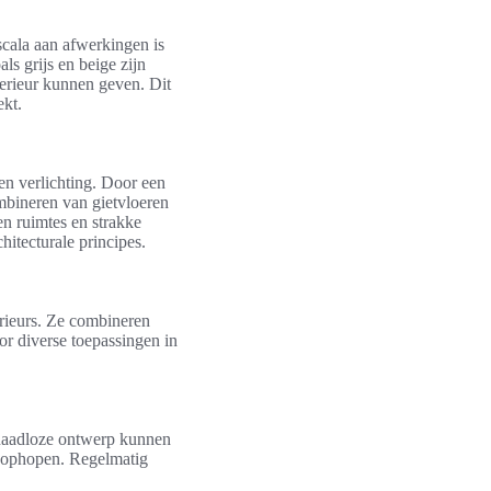
 scala aan afwerkingen is
ls grijs en beige zijn
nterieur kunnen geven. Dit
ekt.
en verlichting. Door een
ombineren van gietvloeren
n ruimtes en strakke
hitecturale principes.
erieurs. Ze combineren
oor diverse toepassingen in
 naadloze ontwerp kunnen
n ophopen. Regelmatig