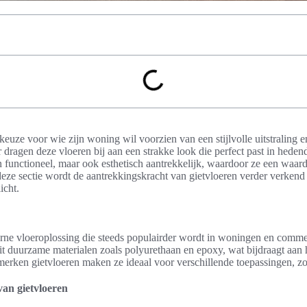
 keuze voor wie zijn woning wil voorzien van een stijlvolle uitstraling
dragen deze vloeren bij aan een strakke look die perfect past in hedend
en functioneel, maar ook esthetisch aantrekkelijk, waardoor ze een waard
 deze sectie wordt de aantrekkingskracht van gietvloeren verder verkend 
icht.
rne vloeroplossing die steeds populairder wordt in woningen en comme
uit duurzame materialen zoals polyurethaan en epoxy, wat bijdraagt aa
merken gietvloeren maken ze ideaal voor verschillende toepassingen, zo
van gietvloeren