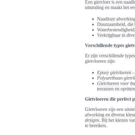
Een gietvloer is een naad
uitstraling en maakt het 
Naadloze afwerking,
Duurzaamheid, die b
Waterbestendigheid,
Verkrijgbaar in dive
Verschillende types giet
Er zijn verschillende typ
gietvloeren zijn:
Epoxy gietvloeren
–
Polyurethaan gietvl
Gietvloeren voor bu
terrassen en opritten
Gietvloeren die perfect 
Gietvloeren zijn een uits
afwerking en diverse kle
designs
. Bij het kiezen va
te bereiken.