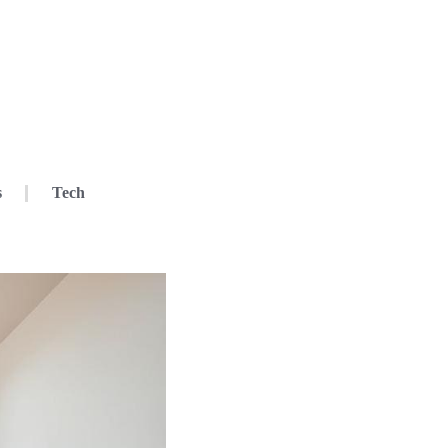
s
Tech