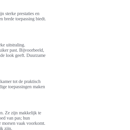
n sterke prestaties en
en brede toepassing biedt.
e uitstraling.
ruiker past. Bijvoorbeeld,
ende look geeft. Duurzame
kamer tot de praktisch
ijdige toepassingen maken
n. Ze zijn makkelijk te
ed van pas; hun
ar morsen vaak voorkomt.
k zijn.