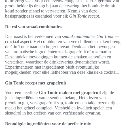
tonic zorgt vaak voor een evenwichtige smaak. Het gebruik van
groot, helder ijs draagt bij aan de ervaring; het houdt de drank
koud zonder te snel te verwateren. Kennis van deze
basisprincipes is essentieel voor elk
Gin Tonic recept
.
De rol van smaakcombinaties
Daarnaast is het verkennen van
smaakcombinaties Gin Tonic
een
cruciaal aspect. Het combineren van verschillende smaken brengt
de Gin Tonic naar een hoger niveau. Denk aan het toevoegen
van aromatische ingrediënten zoals grapefruit of rozemarijn.
Deze unieke toevoegingen kunnen de smaken aanvullen en
versterken, waardoor de drinkervaring dynamischer wordt.
Experimenteren met ingrediënten biedt avontuurlijke
mogelijkheden voor elke liefhebber van deze klassieke cocktail.
Gin Tonic recept met grapefruit
Voor een heerlijke
Gin Tonic maken met grapefruit
zijn de
juiste ingrediënten van essentieel belang. Het kiezen van
premium gin, vers grapefruit sap, tonic en een takje rozemarijn
maakt het geheel compleet. Versheid en kwaliteit spelen een
sleutelrol in het creëren van een verfrissende ervaring.
Benodigde ingrediënten voor de perfecte mix