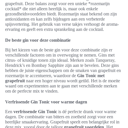
grapefruit. Deze balans zorgt voor een unieke *rozemarijn
cocktail* die niet alleen heerlijk is, maar ook enkele
gezondheidsvoordelen biedt. Rozemarijn staat bekend om zijn
antioxidanten en kan zelfs bijdragen aan een verbeterde
spijsvertering. Het gebruik van verse takjes verhoogt de aroma-
ervaring en geeft een extra sprankeling aan de cocktail.
De beste gin voor deze combinatie
Bij het kiezen van de beste gin voor deze combinatie zijn er
verschillende factoren om in overweging te nemen. Gins met
citrus- of kruidige tonen zijn ideaal. Merken zoals Tanqueray,
Hendrick’s en Bombay Sapphire zijn aan te bevelen. Deze gins
hebben de juiste eigenschappen om de smaken van grapefruit en
rozemarijn te accentueren, waardoor de
Gin Tonic met
grapefruit
naar een hoger niveau wordt getild. Het is de moeite
waard om experimenten aan te gaan met verschillende merken
om de perfecte mix te vinden.
Verfrissende Gin Tonic voor warme dagen
Een
verfrissende Gin Tonic
is dé perfecte drank voor warme
dagen. De combinatie van bitters en zoetheid zorgt voor een
heerlijke smaakervaring. Grapefruit speelt een belangrijke rol in
deze mix, vooral door de talloze
grapefruit voordelen
. Het