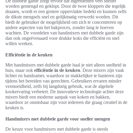
De dubbele garde zorgt ervoor dat ingrediënten veel sneller
worden gemengd en geklopt. Door de twee kloppers die tegelijk
draaien, wordt er een grotere oppervlakte bedekt en kunnen zelfs
de dikste mengsels snel en gelijkmatig verwerkt worden. Dit
biedt de gebruiker de mogelijkheid om zich te concentreren op
andere aspecten van het bakproces, zonder lang te hoeven
wachten. De voordelen van handmixers met dubbele garde zijn
dan ook ongeëvenaard voor drukke koks die efficiënt en snel
willen werken.
Efficiëntie in de keuken
Met handmixers met dubbele garde haal je niet alleen snelheid in
huis, maar ook
efficiëntie in de keuken
. Deze mixers zijn vaak
lichter en handzamer, waardoor ze makkelijker te hanteren zijn
tijdens het bereiden van gerechten. Gebruikers ervaren minder
vermoeidheid, zelfs bij langdurig gebruik, wat de algehele
kookervaring verbetert. De innovatieve technologie achter deze
mixers biedt een moderne aanpak van koken en bakken,
waardoor ze onmisbaar zijn voor iedereen die graag creatief in de
keuken is.
Handmixers met dubbele garde voor sneller mengen
De keuze voor handmixers met dubbele garde is steeds