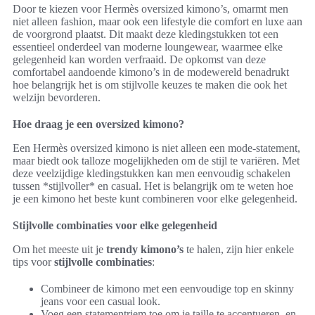
Door te kiezen voor Hermès oversized kimono’s, omarmt men
niet alleen fashion, maar ook een lifestyle die comfort en luxe aan
de voorgrond plaatst. Dit maakt deze kledingstukken tot een
essentieel onderdeel van moderne loungewear, waarmee elke
gelegenheid kan worden verfraaid. De opkomst van deze
comfortabel aandoende kimono’s in de modewereld benadrukt
hoe belangrijk het is om stijlvolle keuzes te maken die ook het
welzijn bevorderen.
Hoe draag je een oversized kimono?
Een Hermès oversized kimono is niet alleen een mode-statement,
maar biedt ook talloze mogelijkheden om de stijl te variëren. Met
deze veelzijdige kledingstukken kan men eenvoudig schakelen
tussen *stijlvoller* en casual. Het is belangrijk om te weten hoe
je een kimono het beste kunt combineren voor elke gelegenheid.
Stijlvolle combinaties voor elke gelegenheid
Om het meeste uit je
trendy kimono’s
te halen, zijn hier enkele
tips voor
stijlvolle combinaties
:
Combineer de kimono met een eenvoudige top en skinny
jeans voor een casual look.
Voeg een statementriem toe om je taille te accentueren, en