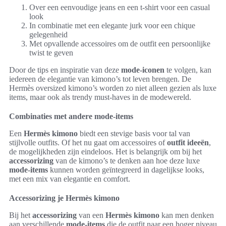
Over een eenvoudige jeans en een t-shirt voor een casual
look
In combinatie met een elegante jurk voor een chique
gelegenheid
Met opvallende accessoires om de outfit een persoonlijke
twist te geven
Door de tips en inspiratie van deze
mode-iconen
te volgen, kan
iedereen de elegantie van kimono’s tot leven brengen. De
Hermès oversized kimono’s worden zo niet alleen gezien als luxe
items, maar ook als trendy must-haves in de modewereld.
Combinaties met andere mode-items
Een
Hermès kimono
biedt een stevige basis voor tal van
stijlvolle outfits. Of het nu gaat om accessoires of
outfit ideeën
,
de mogelijkheden zijn eindeloos. Het is belangrijk om bij het
accessorizing
van de kimono’s te denken aan hoe deze luxe
mode-items
kunnen worden geïntegreerd in dagelijkse looks,
met een mix van elegantie en comfort.
Accessorizing je Hermès kimono
Bij het
accessorizing
van een
Hermès kimono
kan men denken
aan verschillende
mode-items
die de outfit naar een hoger niveau