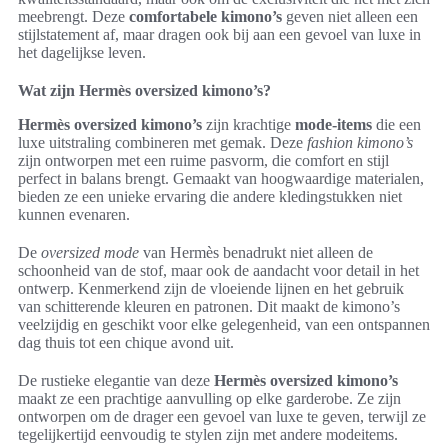
meebrengt. Deze
comfortabele kimono’s
geven niet alleen een
stijlstatement af, maar dragen ook bij aan een gevoel van luxe in
het dagelijkse leven.
Wat zijn Hermès oversized kimono’s?
Hermès oversized kimono’s
zijn krachtige
mode-items
die een
luxe uitstraling combineren met gemak. Deze
fashion kimono’s
zijn ontworpen met een ruime pasvorm, die comfort en stijl
perfect in balans brengt. Gemaakt van hoogwaardige materialen,
bieden ze een unieke ervaring die andere kledingstukken niet
kunnen evenaren.
De
oversized mode
van Hermès benadrukt niet alleen de
schoonheid van de stof, maar ook de aandacht voor detail in het
ontwerp. Kenmerkend zijn de vloeiende lijnen en het gebruik
van schitterende kleuren en patronen. Dit maakt de kimono’s
veelzijdig en geschikt voor elke gelegenheid, van een ontspannen
dag thuis tot een chique avond uit.
De rustieke elegantie van deze
Hermès oversized kimono’s
maakt ze een prachtige aanvulling op elke garderobe. Ze zijn
ontworpen om de drager een gevoel van luxe te geven, terwijl ze
tegelijkertijd eenvoudig te stylen zijn met andere modeitems.