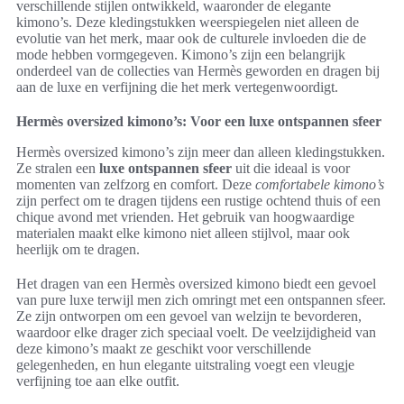
verschillende stijlen ontwikkeld, waaronder de elegante
kimono’s. Deze kledingstukken weerspiegelen niet alleen de
evolutie van het merk, maar ook de culturele invloeden die de
mode hebben vormgegeven. Kimono’s zijn een belangrijk
onderdeel van de collecties van Hermès geworden en dragen bij
aan de luxe en verfijning die het merk vertegenwoordigt.
Hermès oversized kimono’s: Voor een luxe ontspannen sfeer
Hermès oversized kimono’s zijn meer dan alleen kledingstukken.
Ze stralen een
luxe ontspannen sfeer
uit die ideaal is voor
momenten van zelfzorg en comfort. Deze
comfortabele kimono’s
zijn perfect om te dragen tijdens een rustige ochtend thuis of een
chique avond met vrienden. Het gebruik van hoogwaardige
materialen maakt elke kimono niet alleen stijlvol, maar ook
heerlijk om te dragen.
Het dragen van een Hermès oversized kimono biedt een gevoel
van pure luxe terwijl men zich omringt met een ontspannen sfeer.
Ze zijn ontworpen om een gevoel van welzijn te bevorderen,
waardoor elke drager zich speciaal voelt. De veelzijdigheid van
deze kimono’s maakt ze geschikt voor verschillende
gelegenheden, en hun elegante uitstraling voegt een vleugje
verfijning toe aan elke outfit.