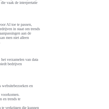
 die vaak de interpretatie
oor AI toe te passen,
drijven in staat om trends
e aanpassingen aan de
kan men niet alleen
.
n het verzamelen van data
biedt bedrijven
ls websitebezoeken en
te voorkomen.
 en trends te
n te verkrijgen die kunnen