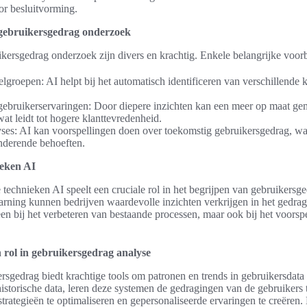
or besluitvorming.
 gebruikersgedrag onderzoek
kersgedrag onderzoek zijn divers en krachtig. Enkele belangrijke voorb
lgroepen: AI helpt bij het automatisch identificeren van verschillende 
gebruikerservaringen: Door diepere inzichten kan een meer op maat ge
at leidt tot hogere klanttevredenheid.
ses: AI kan voorspellingen doen over toekomstig gebruikersgedrag, wat
anderende behoeften.
ieken AI
technieken AI speelt een cruciale rol in het begrijpen van gebruikersg
arning kunnen bedrijven waardevolle inzichten verkrijgen in het gedra
een bij het verbeteren van bestaande processen, maar ook bij het voors
 rol in gebruikersgedrag analyse
sgedrag biedt krachtige tools om patronen en trends in gebruikersdata 
historische data, leren deze systemen de gedragingen van de gebruikers t
strategieën te optimaliseren en gepersonaliseerde ervaringen te creëre