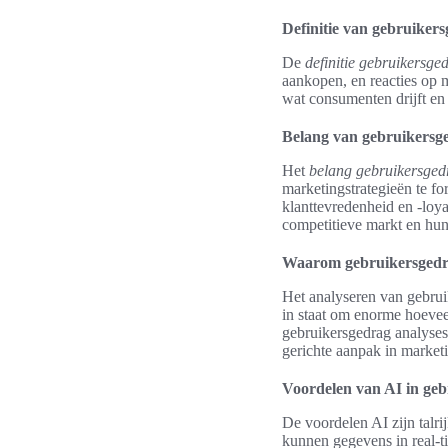
Definitie van gebruiker
De
definitie gebruikersge
aankopen, en reacties op 
wat consumenten drijft en
Belang van gebruikersg
Het
belang gebruikersged
marketingstrategieën te fo
klanttevredenheid en -loya
competitieve markt en hun
Waarom gebruikersgedr
Het analyseren van gebrui
in staat om enorme hoevee
gebruikersgedrag analyses 
gerichte aanpak in market
Voordelen van AI in geb
De voordelen AI zijn talr
kunnen gegevens in real-t