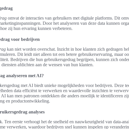
sgedrag
drag
omvat de interacties van gebruikers met digitale platforms. Dit omv
marketinginspanningen. Door het analyseren van deze data kunnen organi
 hoe zij hun ervaring kunnen verbeteren.
edrag voor bedrijven
rag
kan niet worden overschat. Inzicht in hoe klanten zich gedragen hel
rmuleren. Dit leidt niet alleen tot een betere gebruikerservaring, maar o
liteit. Bedrijven die hun gebruikersgedrag begrijpen, kunnen zich onde
 diensten afdichten aan de wensen van hun klanten.
ag analyseren met AI?
kersgedrag met AI biedt unieke mogelijkheden voor bedrijven. Deze tech
lheden data efficiënt te verwerken en waardevolle inzichten te verwer
AI kan men patronen ontdekken die anders moeilijk te identificeren zijn
ing en productontwikkeling.
ruikersgedrag analyses
ijk. Ten eerste verhoogt het de snelheid en nauwkeurigheid van data-ana
ime verwerken, waardoor bedrijven snel kunnen inspelen op veranderin