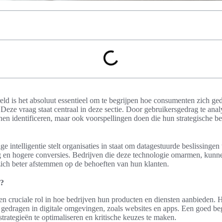
eld is het absoluut essentieel om te begrijpen hoe consumenten zich ge
Deze vraag staat centraal in deze sectie. Door gebruikersgedrag te ana
onen identificeren, maar ook voorspellingen doen die hun strategische b
 intelligentie stelt organisaties in staat om datagestuurde beslissingen 
g en hogere conversies. Bedrijven die deze technologie omarmen, kunne
 zich beter afstemmen op de behoeften van hun klanten.
g?
en cruciale rol in hoe bedrijven hun producten en diensten aanbieden. H
edragen in digitale omgevingen, zoals websites en apps. Een goed be
trategieën te optimaliseren en kritische keuzes te maken.