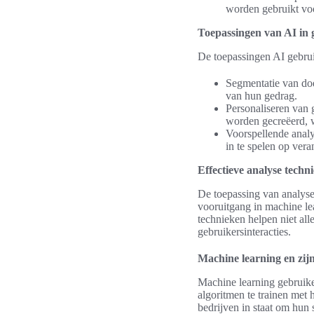
worden gebruikt vo
Toepassingen van AI in
De toepassingen AI gebrui
Segmentatie van doe
van hun gedrag.
Personaliseren van 
worden gecreëerd, w
Voorspellende analy
in te spelen op ver
Effectieve analyse techn
De toepassing van analyse 
vooruitgang in machine le
technieken helpen niet all
gebruikersinteracties.
Machine learning en zijn
Machine learning gebruiker
algoritmen te trainen met 
bedrijven in staat om hun 