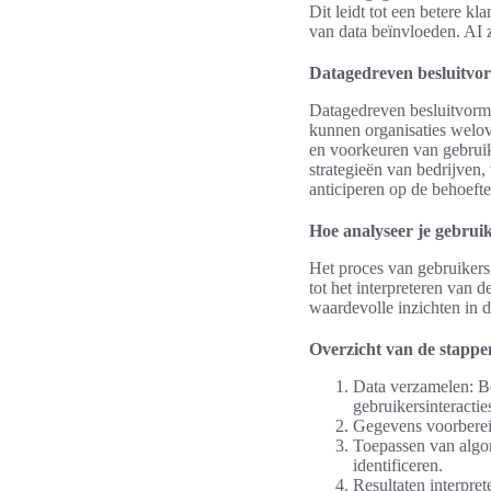
Dit leidt tot een betere kl
van data beïnvloeden. AI z
Datagedreven besluitvo
Datagedreven besluitvormi
kunnen organisaties welov
en voorkeuren van gebruike
strategieën van bedrijven,
anticiperen op de behoeft
Hoe analyseer je gebrui
Het proces van gebruikers
tot het interpreteren van d
waardevolle inzichten in 
Overzicht van de stappen
Data verzamelen: B
gebruikersinteractie
Gegevens voorbereid
Toepassen van algor
identificeren.
Resultaten interpre