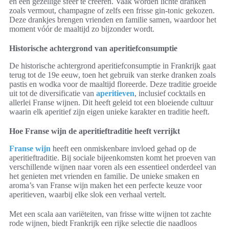
en een gezellige sfeer te creëren. Vaak worden lichte dranken
zoals vermout, champagne of zelfs een frisse gin-tonic gekozen.
Deze drankjes brengen vrienden en familie samen, waardoor het
moment vóór de maaltijd zo bijzonder wordt.
Historische achtergrond van aperitiefconsumptie
De historische achtergrond aperitiefconsumptie in Frankrijk gaat
terug tot de 19e eeuw, toen het gebruik van sterke dranken zoals
pastis en wodka voor de maaltijd floreerde. Deze traditie groeide
uit tot de diversificatie van
aperitieven
, inclusief cocktails en
allerlei Franse wijnen. Dit heeft geleid tot een bloeiende cultuur
waarin elk aperitief zijn eigen unieke karakter en traditie heeft.
Hoe Franse wijn de aperitieftraditie heeft verrijkt
Franse wijn
heeft een onmiskenbare invloed gehad op de
aperitieftraditie. Bij sociale bijeenkomsten komt het proeven van
verschillende wijnen naar voren als een essentieel onderdeel van
het genieten met vrienden en familie. De unieke smaken en
aroma’s van Franse wijn maken het een perfecte keuze voor
aperitieven, waarbij elke slok een verhaal vertelt.
Met een scala aan variëteiten, van frisse witte wijnen tot zachte
rode wijnen, biedt Frankrijk een rijke selectie die naadloos