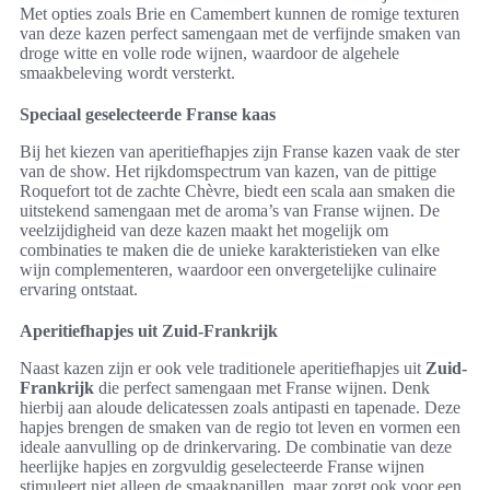
Met opties zoals Brie en Camembert kunnen de romige texturen
van deze kazen perfect samengaan met de verfijnde smaken van
droge witte en volle rode wijnen, waardoor de algehele
smaakbeleving wordt versterkt.
Speciaal geselecteerde Franse kaas
Bij het kiezen van aperitiefhapjes zijn Franse kazen vaak de ster
van de show. Het rijkdomspectrum van kazen, van de pittige
Roquefort tot de zachte Chèvre, biedt een scala aan smaken die
uitstekend samengaan met de aroma’s van Franse wijnen. De
veelzijdigheid van deze kazen maakt het mogelijk om
combinaties te maken die de unieke karakteristieken van elke
wijn complementeren, waardoor een onvergetelijke culinaire
ervaring ontstaat.
Aperitiefhapjes uit Zuid-Frankrijk
Naast kazen zijn er ook vele traditionele aperitiefhapjes uit
Zuid-
Frankrijk
die perfect samengaan met Franse wijnen. Denk
hierbij aan aloude delicatessen zoals antipasti en tapenade. Deze
hapjes brengen de smaken van de regio tot leven en vormen een
ideale aanvulling op de drinkervaring. De combinatie van deze
heerlijke hapjes en zorgvuldig geselecteerde Franse wijnen
stimuleert niet alleen de smaakpapillen, maar zorgt ook voor een