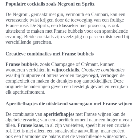
Populaire cocktails zoals Negroni en Spritz
De Negroni, gemaakt met gin, vermouth en Campari, kan een
verrassende twist krijgen door de toevoeging van een fruitige
Franse rosé. De Spritz, een klassieker met prosecco, is ook
uitstekend te maken met Franse bubbels voor een sprankelende
ervaring. Beide cocktails zijn veelzijdig en passen uitstekend bij
verschillende gerechten.
Creatieve combinaties met Franse bubbels
Franse bubbels
, zoals Champagne of Crémant, kunnen
wonderen verrichten in
wijncocktails
.
Creatieve combinaties
waarbij fruitpuree of bitters worden toegevoegd, verhogen de
complexiteit en maken de drankjes nog aantrekkelijker. Deze
originele benaderingen geven een feestelijk gevoel en verrijken
elk aperitiefmoment.
Aperitiefhapjes die uitstekend samengaan met Franse wijnen
De combinatie van
aperitiefhapjes
met Franse wijnen kan de
algehele ervaring van een aperitiefmoment naar een hoger niveau
tillen.
Franse kaas
, in al zijn variëteiten, speelt hier een cruciale
rol. Het is niet alleen een smaakvolle aanvulling, maar creëert
ook een harmonieuze balans met de verschillende wijnsoorten.