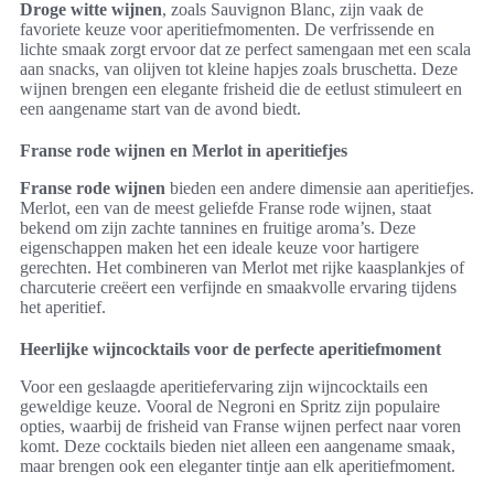
Droge witte wijnen
, zoals Sauvignon Blanc, zijn vaak de
favoriete keuze voor aperitiefmomenten. De verfrissende en
lichte smaak zorgt ervoor dat ze perfect samengaan met een scala
aan snacks, van olijven tot kleine hapjes zoals bruschetta. Deze
wijnen brengen een elegante frisheid die de eetlust stimuleert en
een aangename start van de avond biedt.
Franse rode wijnen en Merlot in aperitiefjes
Franse rode wijnen
bieden een andere dimensie aan aperitiefjes.
Merlot, een van de meest geliefde Franse rode wijnen, staat
bekend om zijn zachte tannines en fruitige aroma’s. Deze
eigenschappen maken het een ideale keuze voor hartigere
gerechten. Het combineren van Merlot met rijke kaasplankjes of
charcuterie creëert een verfijnde en smaakvolle ervaring tijdens
het aperitief.
Heerlijke wijncocktails voor de perfecte aperitiefmoment
Voor een geslaagde aperitiefervaring zijn wijncocktails een
geweldige keuze. Vooral de Negroni en Spritz zijn populaire
opties, waarbij de frisheid van Franse wijnen perfect naar voren
komt. Deze cocktails bieden niet alleen een aangename smaak,
maar brengen ook een eleganter tintje aan elk aperitiefmoment.