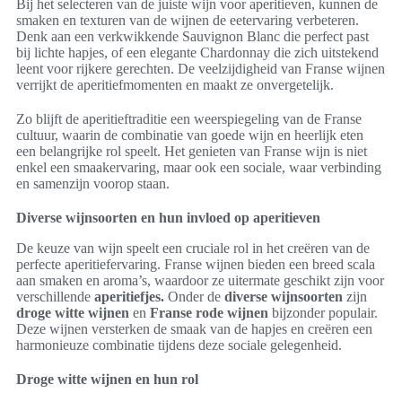
Bij het selecteren van de juiste wijn voor aperitieven, kunnen de
smaken en texturen van de wijnen de eetervaring verbeteren.
Denk aan een verkwikkende Sauvignon Blanc die perfect past
bij lichte hapjes, of een elegante Chardonnay die zich uitstekend
leent voor rijkere gerechten. De veelzijdigheid van Franse wijnen
verrijkt de aperitiefmomenten en maakt ze onvergetelijk.
Zo blijft de aperitieftraditie een weerspiegeling van de Franse
cultuur, waarin de combinatie van goede wijn en heerlijk eten
een belangrijke rol speelt. Het genieten van Franse wijn is niet
enkel een smaakervaring, maar ook een sociale, waar verbinding
en samenzijn voorop staan.
Diverse wijnsoorten en hun invloed op aperitieven
De keuze van wijn speelt een cruciale rol in het creëren van de
perfecte aperitiefervaring. Franse wijnen bieden een breed scala
aan smaken en aroma’s, waardoor ze uitermate geschikt zijn voor
verschillende
aperitiefjes.
Onder de
diverse wijnsoorten
zijn
droge witte wijnen
en
Franse rode wijnen
bijzonder populair.
Deze wijnen versterken de smaak van de hapjes en creëren een
harmonieuze combinatie tijdens deze sociale gelegenheid.
Droge witte wijnen en hun rol