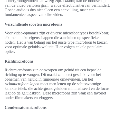
achtergrondgeluiden aanwezig zijn. Daarbij kan de boodschap
van de video verloren gaan, wat de effectiviteit ervan vermindert.
Goede audio is dus niet alleen een aanvulling, maar een
fundamenteel aspect van elke video.
Verschillende soorten microfoons
Voor video-opnames zijn er diverse microfoontypes beschikbaar,
elk met unieke eigenschappen die aansluiten op specifieke
noden. Het is van belang om het juiste type microfoon te kiezen
voor optimale geluidskwaliteit. Hier volgen enkele populaire
opties.
Richtmicrofoons
Richtmicrofoons zijn ontworpen om geluid uit een bepaalde
richting op te vangen. Dit maakt ze uiterst geschikt voor het
opnemen van geluid in rumoerige omgevingen. Bij het
richtmicrofoon kopen
moet men letten op de schussvormige
karakteristiek, die achtergrondgeluiden minimaliseert en de focus
legt op de geluidsbron. Deze microfoons zijn vaak een favoriet
onder filmmakers en vloggers.
Condensatormicrofoons