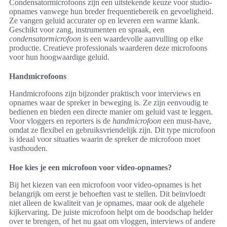
Condensatormicrofoons zijn een uitstekende keuze voor studio-
opnames vanwege hun breder frequentiebereik en gevoeligheid.
Ze vangen geluid accurater op en leveren een warme klank.
Geschikt voor zang, instrumenten en spraak, een
condensatormicrofoon
is een waardevolle aanvulling op elke
productie. Creatieve professionals waarderen deze microfoons
voor hun hoogwaardige geluid.
Handmicrofoons
Handmicrofoons zijn bijzonder praktisch voor interviews en
opnames waar de spreker in beweging is. Ze zijn eenvoudig te
bedienen en bieden een directe manier om geluid vast te leggen.
Voor vloggers en reporters is de
handmicrofoon
een must-have,
omdat ze flexibel en gebruiksvriendelijk zijn. Dit type microfoon
is ideaal voor situaties waarin de spreker de microfoon moet
vasthouden.
Hoe kies je een microfoon voor video-opnames?
Bij het kiezen van een microfoon voor video-opnames is het
belangrijk om eerst je behoeften vast te stellen. Dit beïnvloedt
niet alleen de kwaliteit van je opnames, maar ook de algehele
kijkervaring. De juiste microfoon helpt om de boodschap helder
over te brengen, of het nu gaat om vloggen, interviews of andere