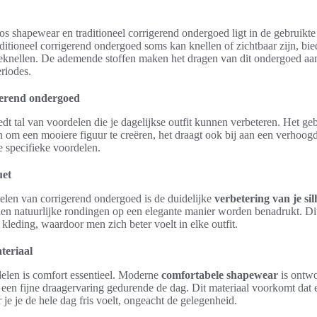
os shapewear en traditioneel corrigerend ondergoed ligt in de gebruikte
itioneel corrigerend ondergoed soms kan knellen of zichtbaar zijn, bi
beknellen. De ademende stoffen maken het dragen van dit ondergoed a
riodes.
gerend ondergoed
dt tal van voordelen die je dagelijkse outfit kunnen verbeteren. Het ge
n om een mooiere figuur te creëren, het draagt ook bij aan een verhoog
e specifieke voordelen.
uet
elen van corrigerend ondergoed is de duidelijke
verbetering van je si
en natuurlijke rondingen op een elegante manier worden benadrukt. Dit
 kleding, waardoor men zich beter voelt in elke outfit.
teriaal
delen is comfort essentieel. Moderne
comfortabele shapewear
is ontw
r een fijne draagervaring gedurende de dag. Dit materiaal voorkomt dat
je je de hele dag fris voelt, ongeacht de gelegenheid.