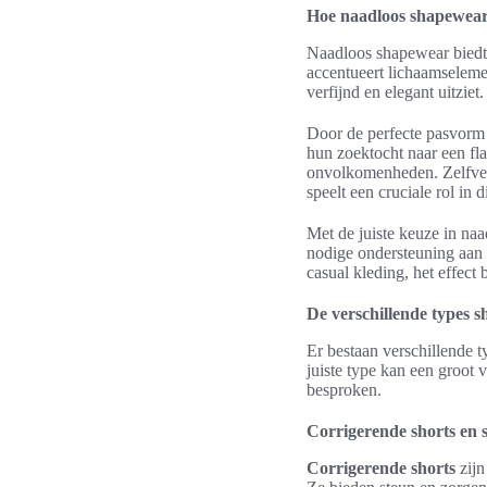
Hoe naadloos shapewear
Naadloos shapewear biedt 
accentueert lichaamseleme
verfijnd en elegant uitziet.
Door de perfecte pasvorm 
hun zoektocht naar een fl
onvolkomenheden. Zelfverz
speelt een cruciale rol in d
Met de juiste keuze in naa
nodige ondersteuning aan d
casual kleding, het effect 
De verschillende types 
Er bestaan verschillende 
juiste type kan een groot 
besproken.
Corrigerende shorts en s
Corrigerende shorts
zijn