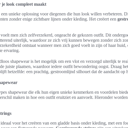
 je look compleet maakt
een unieke oplossing voor diegenen die hun look willen verbeteren. D
nten zonder enige zichtbare lijnen onder kleding. Het creëert een
gestr
voelt men zich zelfverzekerd, ongeacht de gekozen outfit. Dit onderg
atterend uiterlijk, waardoor ze zich vrij kunnen bewegen zonder zich z
ekerdheid ontstaat wanneer men zich goed voelt in zijn of haar huid,
ie ervaring.
dloos shapewear is het mogelijk om een vlot en verzorgd uiterlijk te real
e juiste plaatsen, waardoor iedere outfit bewondering oogst. Draag het
blijft hetzelfde: een prachtig, gestroomlijnd silhouet dat de aandacht op h
shapewear
types shapewear die elk hun eigen unieke kenmerken en voordelen biede
verschil maken in hoe een outfit eruitziet en aanvoelt. Hieronder worden
trings
 ideaal voor het creëren van een gladde basis onder kleding, met een f