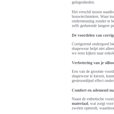
gelegenheden.
Het verschil tussen naadlo
bouwtechnieken. Waar trad
ondersteuning zonder te 
zelfs gedurende langere pe
De voordelen van corri
Corrigerend ondergoed bie
shapewear helpt niet allee
we eens kijken naar enkel
Verbetering van je silho
Een van de grootste voord
shapewear te kiezen, kunn
gestroomlijnd effect onder
Comfort en ademend ma
Naast de esthetische voor
materiaal
, wat zorgt voo
zweten optreedt, waardoor 