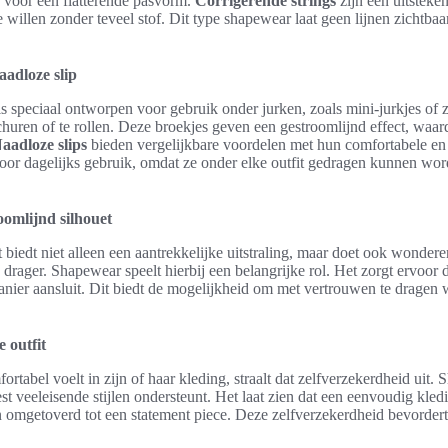
 voor een flatterende pasvorm.
Corrigerende strings
zijn een uitstek
 willen zonder teveel stof. Dit type shapewear laat geen lijnen zichtba
aadloze slip
s speciaal ontworpen voor gebruik onder jurken, zoals mini-jurkjes of
churen of te rollen. Deze broekjes geven een gestroomlijnd effect, waard
aadloze slips
bieden vergelijkbare voordelen met hun comfortabele en
voor dagelijks gebruik, omdat ze onder elke outfit gedragen kunnen wor
oomlijnd silhouet
 biedt niet alleen een aantrekkelijke uitstraling, maar doet ook wonder
drager. Shapewear speelt hierbij een belangrijke rol. Het zorgt ervoor da
manier aansluit. Dit biedt de mogelijkheid om met vertrouwen te dragen 
 outfit
tabel voelt in zijn of haar kleding, straalt dat zelfverzekerdheid uit.
est veeleisende stijlen ondersteunt. Het laat zien dat een eenvoudig kled
omgetoverd tot een statement piece. Deze zelfverzekerdheid bevordert