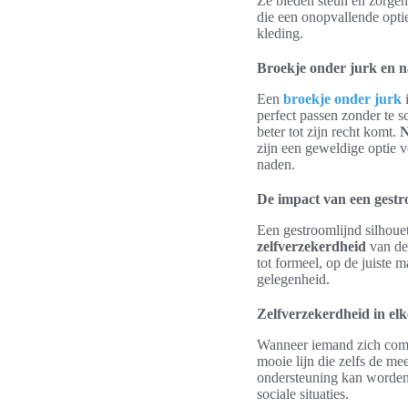
Ze bieden steun en zorgen
die een onopvallende optie
kleding.
Broekje onder jurk en n
Een
broekje onder jurk
i
perfect passen zonder te s
beter tot zijn recht komt.
N
zijn een geweldige optie 
naden.
De impact van een gestr
Een gestroomlijnd silhouet
zelfverzekerdheid
van de 
tot formeel, op de juiste 
gelegenheid.
Zelfverzekerdheid in elke
Wanneer iemand zich comfor
mooie lijn die zelfs de me
ondersteuning kan worden 
sociale situaties.