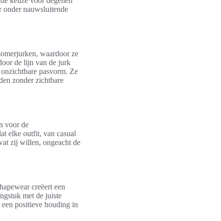
ende keuze voor degenen
ar onder nauwsluitende
 zomerjurken, waardoor ze
oor de lijn van de jurk
 onzichtbare pasvorm. Ze
den zonder zichtbare
en voor de
t elke outfit, van casual
wat zij willen, ongeacht de
 Shapewear creëert een
ingstuk met de juiste
 een positieve houding in