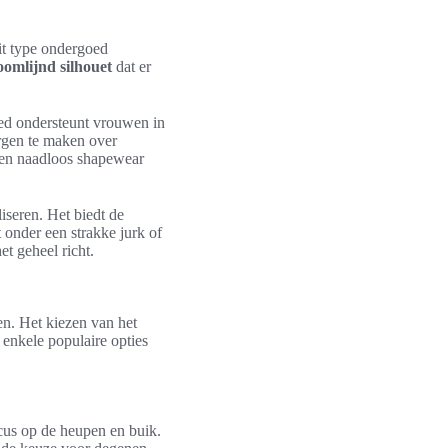
it type ondergoed
oomlijnd silhouet
dat er
oed ondersteunt vrouwen in
orgen te maken over
 en naadloos shapewear
iseren. Het biedt de
 onder een strakke jurk of
et geheel richt.
n. Het kiezen van het
 enkele populaire opties
ocus op de heupen en buik.