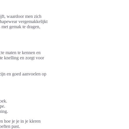
lijft, waardoor men zich
shapewear vergemakkelijkt
s met gemak te dragen,
acte maten te kennen en
 knelling en zorgt voor
ijn en goed aanvoelen op
oek.
pe.
ning.
 hoe je je in je kleren
oeften past.