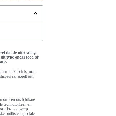
el dat de uitstraling
 dit type ondergoed bij
atie.
een praktisch is, maar
 shapewear speelt een
en om een onzichtbare
de technologieën en
 naadloze ontwerp
ke outfits en speciale