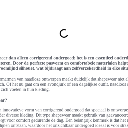
er dan alleen corrigerend ondergoed; het is een essentieel onderde
eteren. Door de perfecte pasvorm en comfortabele materialen helpt
oomlijnd silhouet, wat bijdraagt aan zelfverzekerdheid in elke situ
omarmen van naadloze ontwerpen maakt duidelijk dat shapewear niet all
ch. Of het nu gaat om een avondjurk of een dagelijkse outfit, naadloos
 zich voelen in hun kleding.
ear?
 innovatieve vorm van corrigerend ondergoed dat speciaal is ontworp
er diverse kleding. Dit type shapewear maakt gebruik van geavanceer
rgt voor comfort gedurende de dag. Een belangrijk kenmerk is dat het
lijnen ontstaan, waardoor het onzichtbaar ondergoed ideaal is voor strak