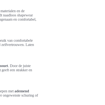
 materialen en de
edt naadloos shapewear
angenaam en comfortabel,
bruik van comfortabele
d zelfvertrouwen. Laten
lhouet
. Door de juiste
 geeft een strakker en
orpen met
ademend
 er ongewenste schuring of