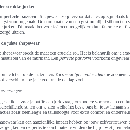
der strakke jurken
en
perfecte pasvorm
. Shapewear zorgt ervoor dat alles op zijn plaats b
angst voor ongemak. De combinatie van een gestroomlijnd silhouet en 
ke jurken. Dit maakt het voor iedereen mogelijk om hun favoriete outfit
rzorgd uitzien.
 de juiste shapewear
te shapewear speelt de maat een cruciale rol. Het is belangrijk om je ex
e maattabel van de fabrikant. Een
perfecte pasvorm
voorkomt ongewenste
l om te letten op de materialen. Kies voor
fijne materialen
die ademend z
ot verschil in hoe je je gedurende de dag voelt.
 overwegen:
geschikt is voor je outfit: een jurk vraagt om andere vormen dan een br
rschillende stijlen om te zien welke het beste past bij jouw lichaamsty
ncties zoals beenlengte en taillehoogte voor extra comfort en ondersteu
shapewear kan een aanzienlijke impact hebben op jouw zelfvertrouwen en
vergelijken en de perfecte combinatie te vinden die bij jouw stijl en beh