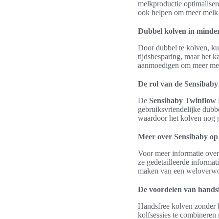
melkproductie optimalise
ook helpen om meer melk 
Dubbel kolven in minder
Door dubbel te kolven, ku
tijdsbesparing, maar het 
aanmoedigen om meer melk
De rol van de Sensibab
De
Sensibaby Twinflow
gebruiksvriendelijke dubbe
waardoor het kolven nog g
Meer over Sensibaby op s
Voor meer informatie over
ze gedetailleerde informati
maken van een weloverwo
De voordelen van hands
Handsfree kolven zonder b
kolfsessies te combineren 