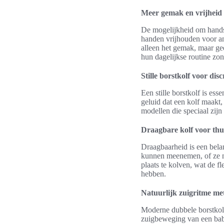
Meer gemak en vrijheid 
De mogelijkheid om hands
handen vrijhouden voor an
alleen het gemak, maar gee
hun dagelijkse routine zon
Stille borstkolf voor dis
Een stille borstkolf is es
geluid dat een kolf maakt,
modellen die speciaal zij
Draagbare kolf voor thu
Draagbaarheid is een belan
kunnen meenemen, of ze n
plaats te kolven, wat de fl
hebben.
Natuurlijk zuigritme m
Moderne dubbele borstkolv
zuigbeweging van een baby