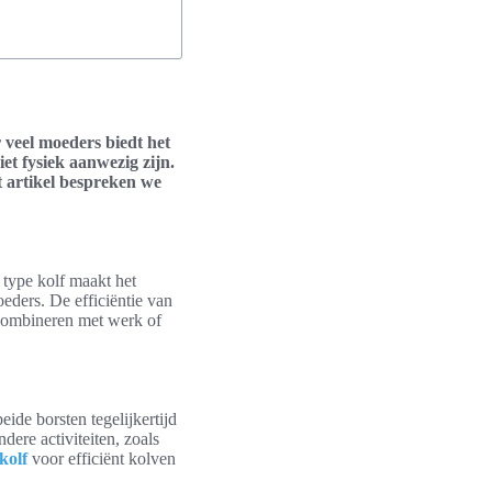
 veel moeders biedt het
et fysiek aanwezig zijn.
t artikel bespreken we
 type kolf maakt het
eders. De efficiëntie van
 combineren met werk of
ide borsten tegelijkertijd
dere activiteiten, zoals
kolf
voor efficiënt kolven