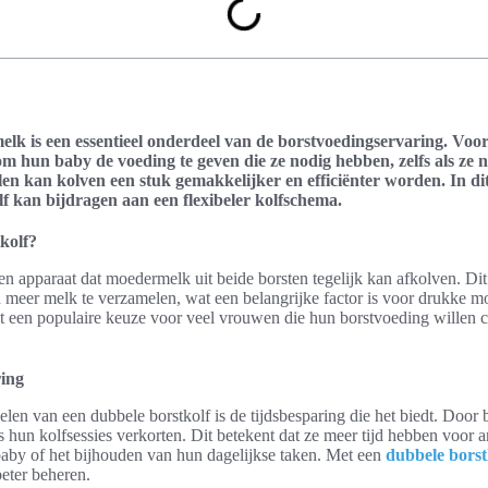
lk is een essentieel onderdeel van de borstvoedingservaring. Voor
m hun baby de voeding te geven die ze nodig hebben, zelfs als ze ni
en kan kolven een stuk gemakkelijker en efficiënter worden. In di
lf
kan bijdragen aan een flexibeler kolfschema.
kolf?
en apparaat dat moedermelk uit beide borsten tegelijk kan afkolven. Dit
 meer melk te verzamelen, wat een belangrijke factor is voor drukke mo
t een populaire keuze voor veel vrouwen die hun borstvoeding willen
ring
len van een dubbele borstkolf is de tijdsbesparing die het biedt. Door be
hun kolfsessies verkorten. Dit betekent dat ze meer tijd hebben voor an
aby of het bijhouden van hun dagelijkse taken. Met een
dubbele borst
eter beheren.