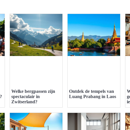
Welke bergpassen zijn
Ontdek de tempels van
W
?
spectaculair in
Luang Prabang in Laos
g
Zwitserland?
i