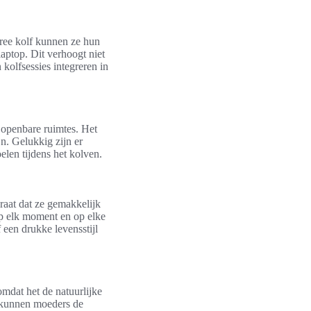
ree kolf kunnen ze hun
aptop. Dit verhoogt niet
kolfsessies integreren in
n openbare ruimtes. Het
n. Gelukkig zijn er
len tijdens het kolven.
raat dat ze gemakkelijk
p elk moment en op elke
f een drukke levensstijl
mdat het de natuurlijke
, kunnen moeders de