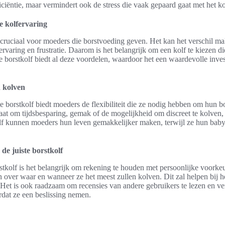
ficiëntie, maar vermindert ook de stress die vaak gepaard gaat met het k
e kolfervaring
 cruciaal voor moeders die borstvoeding geven. Het kan het verschil m
rvaring en frustratie. Daarom is het belangrijk om een kolf te kiezen die
le borstkolf biedt al deze voordelen, waardoor het een waardevolle inves
n kolven
 borstkolf biedt moeders de flexibiliteit die ze nodig hebben om hun b
aat om tijdsbesparing, gemak of de mogelijkheid om discreet te kolven,
kolf kunnen moeders hun leven gemakkelijker maken, terwijl ze hun baby
de juiste borstkolf
stkolf is het belangrijk om rekening te houden met persoonlijke voorkeur
ver waar en wanneer ze het meest zullen kolven. Dit zal helpen bij h
 Het is ook raadzaam om recensies van andere gebruikers te lezen en ve
dat ze een beslissing nemen.