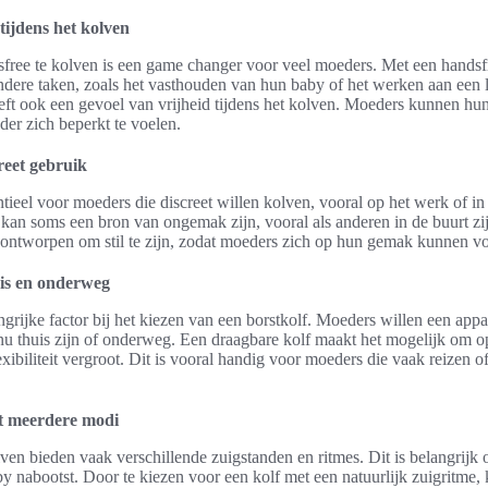
tijdens het kolven
free te kolven is een game changer voor veel moeders. Met een handsf
dere taken, zoals het vasthouden van hun baby of het werken aan een l
ft ook een gevoel van vrijheid tijdens het kolven. Moeders kunnen hun 
der zich beperkt te voelen.
creet gebruik
sentieel voor moeders die discreet willen kolven, vooral op het werk of i
 kan soms een bron van ongemak zijn, vooral als anderen in de buurt zij
n ontworpen om stil te zijn, zodat moeders zich op hun gemak kunnen voe
is en onderweg
grijke factor bij het kiezen van een borstkolf. Moeders willen een appa
u thuis zijn of onderweg. Een draagbare kolf maakt het mogelijk om o
exibiliteit vergroot. Dit is vooral handig voor moeders die vaak reizen o
et meerdere modi
en bieden vaak verschillende zuigstanden en ritmes. Dit is belangrijk o
 nabootst. Door te kiezen voor een kolf met een natuurlijk zuigritme