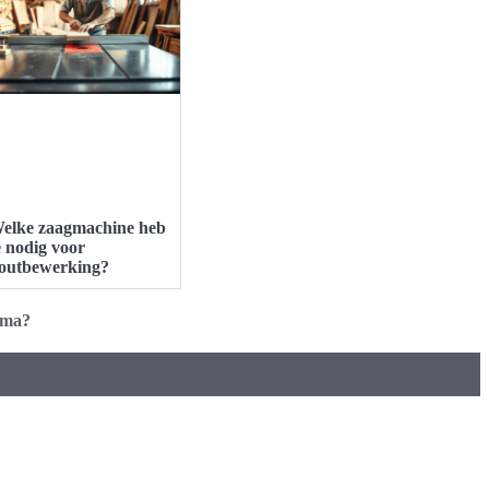
elke zaagmachine heb
e nodig voor
outbewerking?
ema?