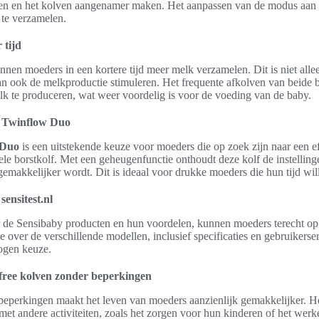
ren en het kolven aangenamer maken. Het aanpassen van de modus aan 
te verzamelen.
 tijd
nnen moeders in een kortere tijd meer melk verzamelen. Dit is niet all
kan ook de melkproductie stimuleren. Het frequente afkolven van beide 
 te produceren, wat weer voordelig is voor de voeding van de baby.
y Twinflow Duo
 Duo
is een uitstekende keuze voor moeders die op zoek zijn naar een ef
le borstkolf. Met een geheugenfunctie onthoudt deze kolf de instelling
emakkelijker wordt. Dit is ideaal voor drukke moeders die hun tijd wil
ensitest.nl
 de Sensibaby producten en hun voordelen, kunnen moeders terecht op s
e over de verschillende modellen, inclusief specificaties en gebruikerser
gen keuze.
free kolven zonder beperkingen
eperkingen maakt het leven van moeders aanzienlijk gemakkelijker. Het
met andere activiteiten, zoals het zorgen voor hun kinderen of het werk