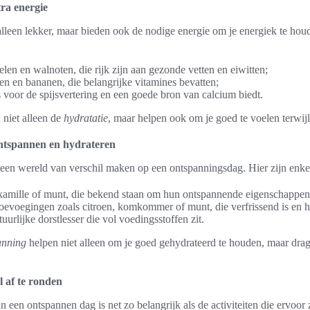
ra energie
alleen lekker, maar bieden ook de nodige energie om je energiek te hou
len en walnoten, die rijk zijn aan gezonde vetten en eiwitten;
sen en bananen, die belangrijke vitamines bevatten;
s voor de spijsvertering en een goede bron van calcium biedt.
niet alleen de
hydratatie
, maar helpen ook om je goed te voelen terwijl
ontspannen en hydrateren
een wereld van verschil maken op een ontspanningsdag. Hier zijn enkel
 kamille of munt, die bekend staan om hun ontspannende eigenschappen
toevoegingen zoals citroen, komkommer of munt, die verfrissend is en h
urlijke dorstlesser die vol voedingsstoffen zit.
anning
helpen niet alleen om je goed gehydrateerd te houden, maar dra
l af te ronden
 een ontspannen dag is net zo belangrijk als de activiteiten die ervoor 