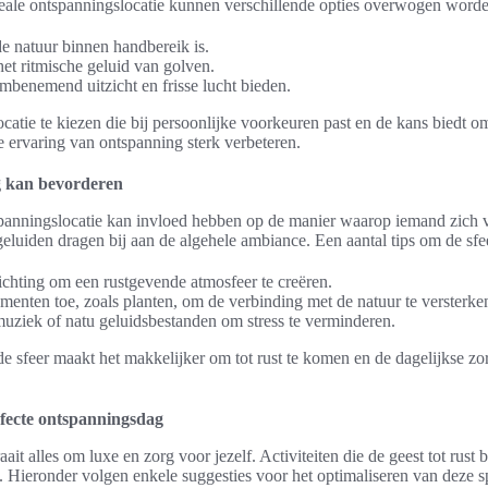
deale ontspanningslocatie kunnen verschillende opties overwogen word
e natuur binnen handbereik is.
et ritmische geluid van golven.
mbenemend uitzicht en frisse lucht bieden.
ocatie te kiezen die bij persoonlijke voorkeuren past en de kans biedt 
le ervaring van ontspanning sterk verbeteren.
g kan bevorderen
panningslocatie kan invloed hebben op de manier waarop iemand zich v
 geluiden dragen bij aan de algehele ambiance. Een aantal tips om de sfee
ichting om een rustgevende atmosfeer te creëren.
ementen toe, zoals planten, om de verbinding met de natuur te versterke
uziek of natu geluidsbestanden om stress te verminderen.
 sfeer maakt het makkelijker om tot rust te komen en de dagelijkse zor
rfecte ontspanningsdag
it alles om luxe en zorg voor jezelf. Activiteiten die de geest tot rust
. Hieronder volgen enkele suggesties voor het optimaliseren van deze s