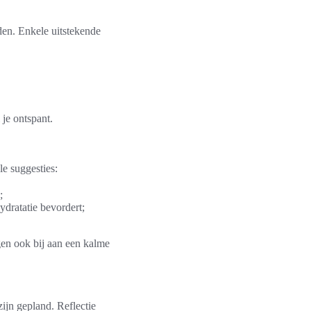
den. Enkele uitstekende
 je ontspant.
e suggesties:
;
ydratatie bevordert;
gen ook bij aan een kalme
zijn gepland. Reflectie