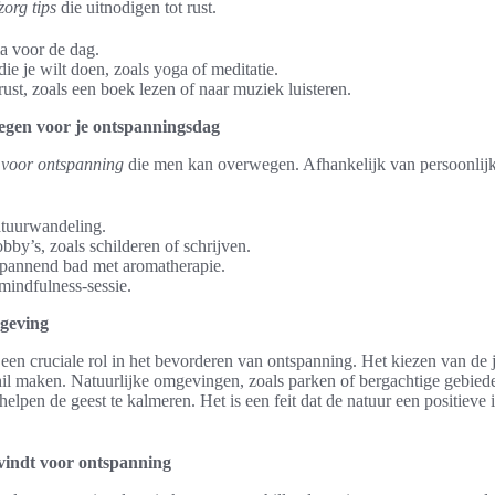
zorg tips
die uitnodigen tot rust.
a voor de dag.
die je wilt doen, zoals yoga of meditatie.
rust, zoals een boek lezen of naar muziek luisteren.
wegen voor je ontspanningsdag
n voor ontspanning
die men kan overwegen. Afhankelijk van persoonlij
atuurwandeling.
bby’s, zoals schilderen of schrijven.
spannend bad met aromatherapie.
indfulness-sessie.
mgeving
een cruciale rol in het bevorderen van ontspanning. Het kiezen van de j
il maken. Natuurlijke omgevingen, zoals parken of bergachtige gebied
helpen de geest te kalmeren. Het is een feit dat de natuur een positieve
 vindt voor ontspanning