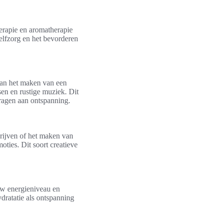
erapie en aromatherapie
elfzorg en het bevorderen
 aan het maken van een
sen en rustige muziek. Dit
jdragen aan ontspanning.
chrijven of het maken van
oties. Dit soort creatieve
ouw energieniveau en
dratatie als ontspanning