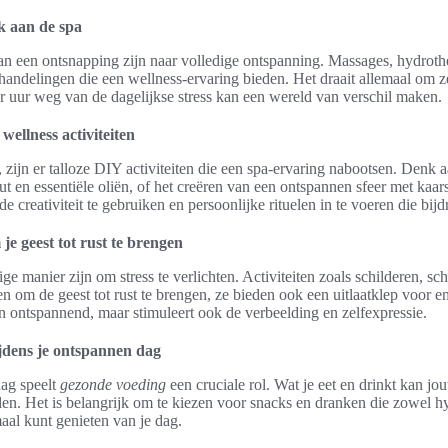
k aan de spa
n een ontsnapping zijn naar volledige ontspanning. Massages, hydroth
ehandelingen die een wellness-ervaring bieden. Het draait allemaal om z
r uur weg van de dagelijkse stress kan een wereld van verschil maken.
ellness activiteiten
ft, zijn er talloze DIY activiteiten die een spa-ervaring nabootsen. Denk
 en essentiële oliën, of het creëren van een ontspannen sfeer met kaar
de creativiteit te gebruiken en persoonlijke rituelen in te voeren die bi
 je geest tot rust te brengen
ige manier zijn om stress te verlichten. Activiteiten zoals schilderen, s
n om de geest tot rust te brengen, ze bieden ook een uitlaatklep voor em
en ontspannend, maar stimuleert ook de verbeelding en zelfexpressie.
ijdens je ontspannen dag
dag speelt
gezonde voeding
een cruciale rol. Wat je eet en drinkt kan j
en. Het is belangrijk om te kiezen voor snacks en dranken die zowel hy
aal kunt genieten van je dag.