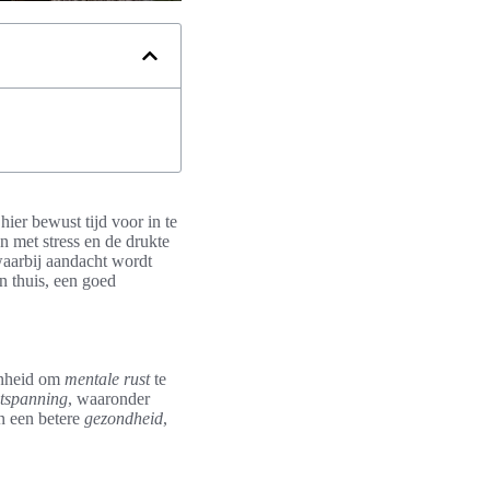
ier bewust tijd voor in te
n met stress en de drukte
 waarbij aandacht wordt
n thuis, een goed
genheid om
mentale rust
te
ntspanning
, waaronder
n een betere
gezondheid
,