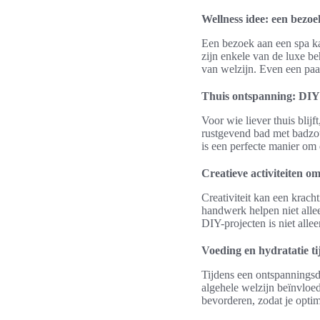
Wellness idee: een bezoe
Een bezoek aan een spa ka
zijn enkele van de luxe b
van welzijn. Even een paa
Thuis ontspanning: DIY w
Voor wie liever thuis blij
rustgevend bad met badzout
is een perfecte manier om 
Creatieve activiteiten om
Creativiteit kan een kracht
handwerk helpen niet allee
DIY-projecten is niet alle
Voeding en hydratatie t
Tijdens een ontspannings
algehele welzijn beïnvloed
bevorderen, zodat je optim