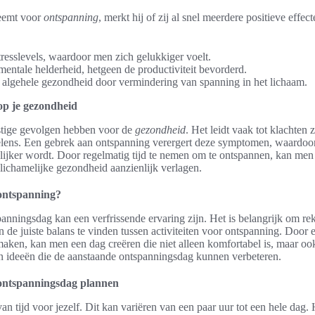
eemt voor
ontspanning
, merkt hij of zij al snel meerdere positieve effec
resslevels, waardoor men zich gelukkiger voelt.
mentale helderheid, hetgeen de productiviteit bevorderd.
algehele gezondheid door vermindering van spanning in het lichaam.
 op je gezondheid
tige gevolgen hebben voor de
gezondheid
. Het leidt vaak tot klachten 
oelens. Een gebrek aan ontspanning verergert deze symptomen, waardoo
ijker wordt. Door regelmatig tijd te nemen om te ontspannen, kan men
n lichamelijke gezondheid aanzienlijk verlagen.
 ontspanning?
anningsdag kan een verfrissende ervaring zijn. Het is belangrijk om r
 de juiste balans te vinden tussen activiteiten voor ontspanning. Door
aken, kan men een dag creëren die niet alleen komfortabel is, maar ook
en ideeën die de aanstaande ontspanningsdag kunnen verbeteren.
e ontspanningsdag plannen
n tijd voor jezelf. Dit kan variëren van een paar uur tot een hele dag. 