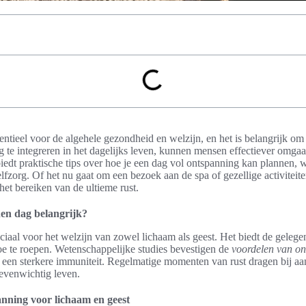
ntieel voor de algehele gezondheid en welzijn, en het is belangrijk om h
 te integreren in het dagelijks leven, kunnen mensen effectiever omgaa
 biedt praktische tips over hoe je een dag vol ontspanning kan plannen,
lfzorg. Of het nu gaat om een bezoek aan de spa of gezellige activiteite
et bereiken van de ultieme rust.
en dag belangrijk?
ciaal voor het welzijn van zowel lichaam als geest. Het biedt de gele
toe te roepen. Wetenschappelijke studies bevestigen de
voordelen van o
n een sterkere immuniteit. Regelmatige momenten van rust dragen bij aa
 evenwichtig leven.
nning voor lichaam en geest