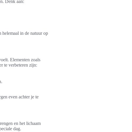
en. Denk aan:
om helemaal in de natuur op
oelt. Elementen zoals
r te verbeteren zijn:
n.
gen even achter je te
 brengen en het lichaam
peciale dag.