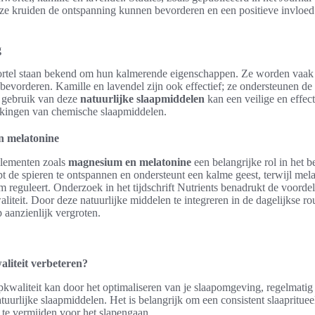
ze kruiden de ontspanning kunnen bevorderen en een positieve invloe
g
ortel staan bekend om hun kalmerende eigenschappen. Ze worden vaa
 bevorderen. Kamille en lavendel zijn ook effectief; ze ondersteunen de 
et gebruik van deze
natuurlijke slaapmiddelen
kan een veilige en effec
rkingen van chemische slaapmiddelen.
n melatonine
plementen zoals
magnesium en melatonine
een belangrijke rol in het 
 de spieren te ontspannen en ondersteunt een kalme geest, terwijl mela
m reguleert. Onderzoek in het tijdschrift Nutrients benadrukt de voordel
liteit. Door deze natuurlijke middelen te integreren in de dagelijkse r
p aanzienlijk vergroten.
aliteit verbeteren?
pkwaliteit kan door het optimaliseren van je slaapomgeving, regelmatig 
uurlijke slaapmiddelen. Het is belangrijk om een consistent slaapritue
 te vermijden voor het slapengaan.