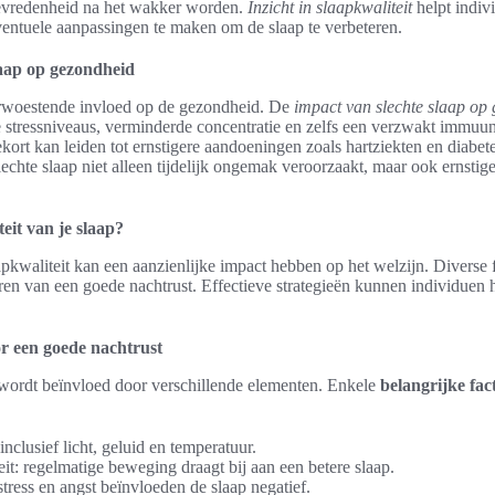
tevredenheid na het wakker worden.
Inzicht in slaapkwaliteit
helpt indiv
ntuele aanpassingen te maken om de slaap te verbeteren.
laap op gezondheid
verwoestende invloed op de gezondheid. De
impact van slechte slaap op
 stressniveaus, verminderde concentratie en zelfs een verzwakt immuu
ekort kan leiden tot ernstigere aandoeningen zoals hartziekten en diabete
lechte slaap niet alleen tijdelijk ongemak veroorzaakt, maar ook ernstig
eit van je slaap?
pkwaliteit kan een aanzienlijke impact hebben op het welzijn. Diverse 
eren van een goede nachtrust. Effectieve strategieën kunnen individuen 
or een goede nachtrust
 wordt beïnvloed door verschillende elementen. Enkele
belangrijke fac
clusief licht, geluid en temperatuur.
eit: regelmatige beweging draagt bij aan een betere slaap.
tress en angst beïnvloeden de slaap negatief.