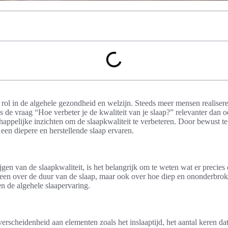
e rol in de algehele gezondheid en welzijn. Steeds meer mensen realiser
 de vraag “Hoe verbeter je de kwaliteit van je slaap?” relevanter dan ooi
happelijke inzichten om de slaapkwaliteit te verbeteren. Door bewust t
en diepere en herstellende slaap ervaren.
gen van de slaapkwaliteit, is het belangrijk om te weten wat er precies
alleen over de duur van de slaap, maar ook over hoe diep en ononderbro
n de algehele slaapervaring.
verscheidenheid aan elementen zoals het inslaaptijd, het aantal keren d