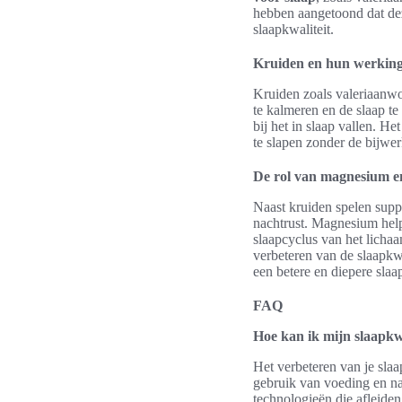
hebben aangetoond dat de
slaapkwaliteit.
Kruiden en hun werkin
Kruiden zoals valeriaanw
te kalmeren en de slaap te
bij het in slaap vallen. H
te slapen zonder de bijwe
De rol van magnesium e
Naast kruiden spelen sup
nachtrust. Magnesium helpt
slaapcyclus van het lichaa
verbeteren van de slaapkwa
een betere en diepere slaa
FAQ
Hoe kan ik mijn slaapkw
Het verbeteren van je slaa
gebruik van voeding en nat
technologieën die afleiden