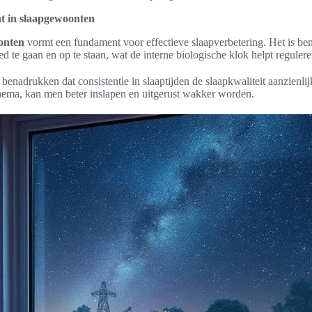
t in slaapgewoonten
onten
vormt een fundament voor effectieve slaapverbetering. Het is ben
ed te gaan en op te staan, wat de interne biologische klok helpt regulere
 benadrukken dat consistentie in slaaptijden de slaapkwaliteit aanzienli
hema, kan men beter inslapen en uitgerust wakker worden.