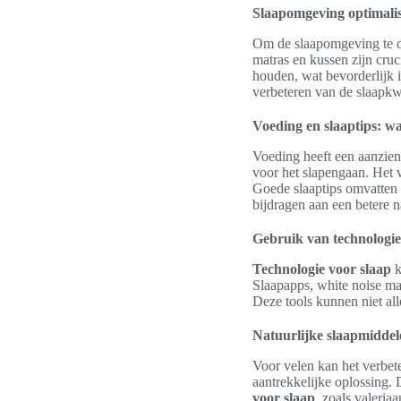
Slaapomgeving optimali
Om de slaapomgeving te op
matras en kussen zijn cru
houden, wat bevorderlijk 
verbeteren van de slaapkwa
Voeding en slaaptips: w
Voeding heeft een aanzien
voor het slapengaan. Het 
Goede slaaptips omvatten 
bijdragen aan een betere n
Gebruik van technologie
Technologie voor slaap
k
Slaapapps, white noise ma
Deze tools kunnen niet all
Natuurlijke slaapmidde
Voor velen kan het verbete
aantrekkelijke oplossing
voor slaap
, zoals valeria