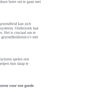
iduen beter om te gaan met
 gezondheid
kan zich
nsysteem. Onderzoek laat
s. Het is cruciaal om te
e gezondheidsrisico’s met
factoren spelen een
helpen hun slaap te
toren voor een goede