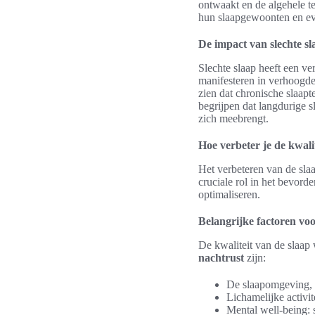
ontwaakt en de algehele 
hun slaapgewoonten en eve
De impact van slechte s
Slechte slaap heeft een 
manifesteren in verhoogde
zien dat chronische slaapt
begrijpen dat langdurige s
zich meebrengt.
Hoe verbeter je de kwalit
Het verbeteren van de slaa
cruciale rol in het bevord
optimaliseren.
Belangrijke factoren vo
De kwaliteit van de slaap
nachtrust
zijn:
De slaapomgeving, in
Lichamelijke activit
Mental well-being: s