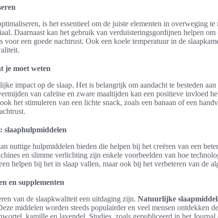
seren
timaliseren, is het essentieel om de juiste elementen in overweging t
ciaal. Daarnaast kan het gebruik van verduisteringsgordijnen helpen om
is voor een goede nachtrust. Ook een koele temperatuur in de slaapkame
liteit.
at je moet weten
lijke impact op de slaap. Het is belangrijk om aandacht te besteden aa
vermijden van cafeïne en zware maaltijden kan een positieve invloed he
ook het stimuleren van een lichte snack, zoals een banaan of een handv
achtrust.
: slaaphulpmiddelen
an nuttige hulpmiddelen bieden die helpen bij het creëren van een beter
chines en slimme verlichting zijn enkele voorbeelden van hoe technolo
een helpen bij het in slaap vallen, maar ook bij het verbeteren van de al
len en supplementen
ren van de slaapkwaliteit een uitdaging zijn.
Natuurlijke slaapmidde
. Deze middelen worden steeds populairder en veel mensen ontdekken d
anwortel, kamille en lavendel. Studies, zoals gepubliceerd in het Journal