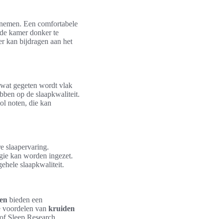
e nemen. Een comfortabele
 de kamer donker te
r kan bijdragen aan het
n wat gegeten wordt vlak
bben op de slaapkwaliteit.
ol noten, die kan
e slaapervaring.
gie kan worden ingezet.
gehele slaapkwaliteit.
len
bieden een
e voordelen van
kruiden
 of Sleep Research,