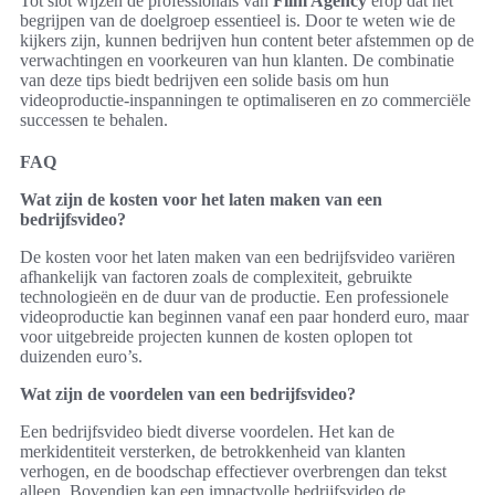
Tot slot wijzen de professionals van
Film Agency
erop dat het
begrijpen van de doelgroep essentieel is. Door te weten wie de
kijkers zijn, kunnen bedrijven hun content beter afstemmen op de
verwachtingen en voorkeuren van hun klanten. De combinatie
van deze tips biedt bedrijven een solide basis om hun
videoproductie-inspanningen te optimaliseren en zo commerciële
successen te behalen.
FAQ
Wat zijn de kosten voor het laten maken van een
bedrijfsvideo?
De kosten voor het laten maken van een bedrijfsvideo variëren
afhankelijk van factoren zoals de complexiteit, gebruikte
technologieën en de duur van de productie. Een professionele
videoproductie kan beginnen vanaf een paar honderd euro, maar
voor uitgebreide projecten kunnen de kosten oplopen tot
duizenden euro’s.
Wat zijn de voordelen van een bedrijfsvideo?
Een bedrijfsvideo biedt diverse voordelen. Het kan de
merkidentiteit versterken, de betrokkenheid van klanten
verhogen, en de boodschap effectiever overbrengen dan tekst
alleen. Bovendien kan een impactvolle bedrijfsvideo de