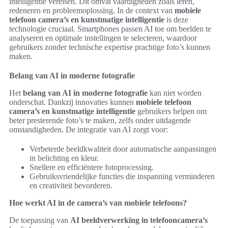
intelligentie vereisen. Dit omvat vaardigheden zoals leren,
redeneren en probleemoplossing. In de context van
mobiele
telefoon camera’s en kunstmatige intelligentie
is deze
technologie cruciaal. Smartphones passen AI toe om beelden te
analyseren en optimale instellingen te selecteren, waardoor
gebruikers zonder technische expertise prachtige foto’s kunnen
maken.
Belang van AI in moderne fotografie
Het
belang van AI in moderne fotografie
kan niet worden
onderschat. Dankzij innovaties kunnen
mobiele telefoon
camera’s en kunstmatige intelligentie
gebruikers helpen om
beter presterende foto’s te maken, zelfs onder uitdagende
omstandigheden. De integratie van AI zorgt voor:
Verbeterde beeldkwaliteit door automatische aanpassingen
in belichting en kleur.
Snellere en efficiëntere fotoprocessing.
Gebruiksvriendelijke functies die inspanning verminderen
en creativiteit bevorderen.
Hoe werkt AI in de camera’s van mobiele telefoons?
De toepassing van
AI beeldverwerking in telefooncamera’s