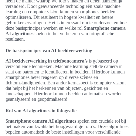
heeft de manier waarop we foto’s maken en delen aanzienlijk
veranderd. Door geavanceerde technologieën zoals machine
learning en computer vision kunnen smartphones beelden
optimaliseren. Dit resulteert in hogere kwaliteit en betere
gebruikerservaringen. Het is interessant om te onderzoeken hoe
deze basisprincipes werken en welke rol
Smartphone camera
AI algoritmes
spelen in het verbeteren van fotografische
resultaten.
De basisprincipes van AI beeldverwerking
AI beeldverwerking in telefooncamera’s
is gebaseerd op
verschillende technieken. Machine learning stelt de camera in
staat om patronen te identificeren in beelden. Hierdoor kunnen
smartphones beter reageren op diverse scènes en
lichtomstandigheden. Een ander kernaspect is computer vision,
dat helpt bij het herkennen van objecten, gezichten en
landschappen. Hierdoor kunnen beelden automatisch worden
geanalyseerd en geoptimaliseerd.
Rol van AI algoritmes in fotografie
Smartphone camera AI algoritmes
spelen een cruciale rol bij
het maken van kwalitatief hoogwaardige foto’s. Deze algoritmes
bepalen automatisch de beste instellingen voor verschillende