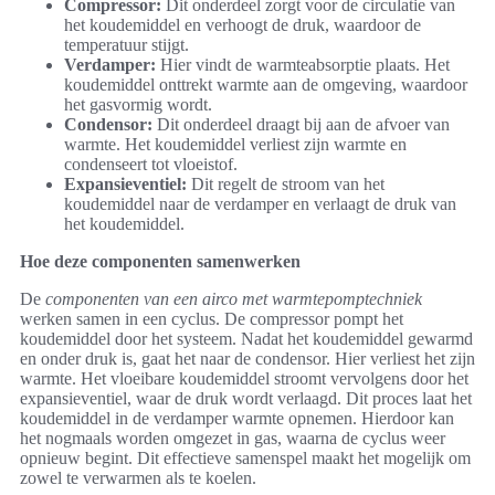
Compressor:
Dit onderdeel zorgt voor de circulatie van
het koudemiddel en verhoogt de druk, waardoor de
temperatuur stijgt.
Verdamper:
Hier vindt de warmteabsorptie plaats. Het
koudemiddel onttrekt warmte aan de omgeving, waardoor
het gasvormig wordt.
Condensor:
Dit onderdeel draagt bij aan de afvoer van
warmte. Het koudemiddel verliest zijn warmte en
condenseert tot vloeistof.
Expansieventiel:
Dit regelt de stroom van het
koudemiddel naar de verdamper en verlaagt de druk van
het koudemiddel.
Hoe deze componenten samenwerken
De
componenten van een airco met warmtepomptechniek
werken samen in een cyclus. De compressor pompt het
koudemiddel door het systeem. Nadat het koudemiddel gewarmd
en onder druk is, gaat het naar de condensor. Hier verliest het zijn
warmte. Het vloeibare koudemiddel stroomt vervolgens door het
expansieventiel, waar de druk wordt verlaagd. Dit proces laat het
koudemiddel in de verdamper warmte opnemen. Hierdoor kan
het nogmaals worden omgezet in gas, waarna de cyclus weer
opnieuw begint. Dit effectieve samenspel maakt het mogelijk om
zowel te verwarmen als te koelen.