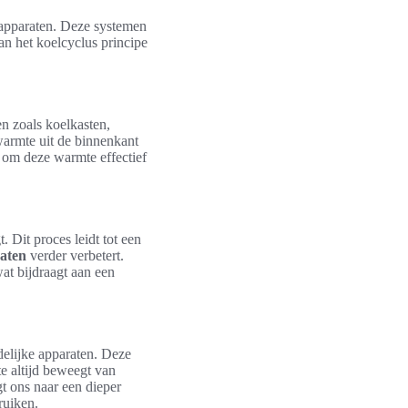
 apparaten. Deze systemen
an het koelcyclus principe
n zoals koelkasten,
armte uit de binnenkant
t om deze warmte effectief
 Dit proces leidt tot een
raten
verder verbetert.
wat bijdraagt aan een
elijke apparaten. Deze
e altijd beweegt van
t ons naar een dieper
ruiken.