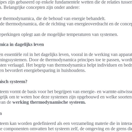
es zijn gebaseerd op enkele fundamentele wetten die de relaties tussen
. Belangrijke concepten zijn onder andere:
e thermodynamica, die de behoud van energie behandelt.
e thermodynamica, die de richting van energieoverdracht en de conce
eperkingen oplegt aan de mogelijke temperaturen van systemen.
ca in dagelijks leven
essentiële rol in het dagelijks leven, vooral in de werking van appara
mingssystemen. Door de thermodynamica principes toe te passen, wordt 
sten verlaagd. Het begrip van thermodynamica helpt individuen en bed
en bevordert energiebesparing in huishoudens.
isch systeem?
em vormt de basis voor het begrijpen van energie- en warmte-uitwisse
ngrijk om te weten hoe deze systemen zijn opgebouwd en welke soorten
 van de
werking thermodynamische systeem.
n
em kan worden gedefinieerd als een verzameling materie die in interact
e componenten omvatten het systeem zelf, de omgeving en de grens die