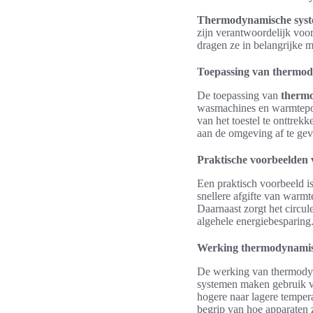
Thermodynamische sys
zijn verantwoordelijk voo
dragen ze in belangrijke m
Toepassing van thermod
De toepassing van
therm
wasmachines en warmtepom
van het toestel te onttrek
aan de omgeving af te geve
Praktische voorbeelden
Een praktisch voorbeeld is
snellere afgifte van warmt
Daarnaast zorgt het circul
algehele energiebesparing
Werking thermodynamis
De werking van thermodyn
systemen maken gebruik va
hogere naar lagere temper
begrip van hoe apparaten 