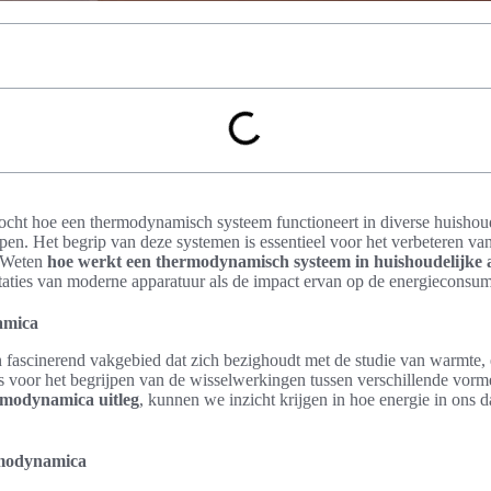
zocht hoe een thermodynamisch systeem functioneert in diverse huishoud
n. Het begrip van deze systemen is essentieel voor het verbeteren van 
. Weten
hoe werkt een thermodynamisch systeem in huishoudelijke
staties van moderne apparatuur als de impact ervan op de energieconsump
amica
fascinerend vakgebied dat zich bezighoudt met de studie van warmte, 
s voor het begrijpen van de wisselwerkingen tussen verschillende vorm
rmodynamica uitleg
, kunnen we inzicht krijgen in hoe energie in ons d
rmodynamica