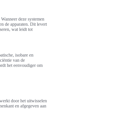
t. Wanneer deze systemen
en de apparaten. Dit levert
eren, wat leidt tot
tische, isobare en
ciëntie van de
ordt het eenvoudiger om
erkt door het uitwisselen
nnenkant en afgegeven aan