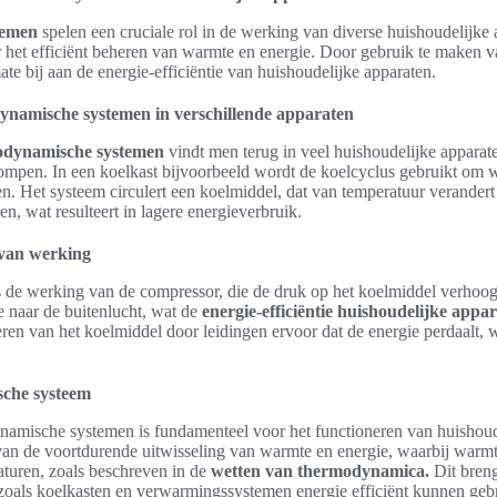
temen
spelen een cruciale rol in de werking van diverse huishoudelijke
r het efficiënt beheren van warmte en energie. Door gebruik te maken v
ate bij aan de energie-efficiëntie van huishoudelijke apparaten.
ynamische systemen in verschillende apparaten
odynamische systemen
vindt men terug in veel huishoudelijke apparate
pen. In een koelkast bijvoorbeeld wordt de koelcyclus gebruikt om w
ken. Het systeem circulert een koelmiddel, dat van temperatuur verander
n, wat resulteert in lagere energieverbruik.
 van werking
 de werking van de compressor, die de druk op het koelmiddel verhoogt.
e naar de buitenlucht, wat de
energie-efficiëntie huishoudelijke appa
eren van het koelmiddel door leidingen ervoor dat de energie perdaalt, 
.
che systeem
amische systemen is fundamenteel voor het functioneren van huishoud
n de voortdurende uitwisseling van warmte en energie, waarbij warmt
aturen, zoals beschreven in de
wetten van thermodynamica.
Dit breng
zoals koelkasten en verwarmingssystemen energie efficiënt kunnen geb