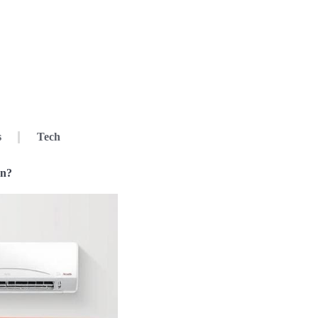
s
Tech
en?