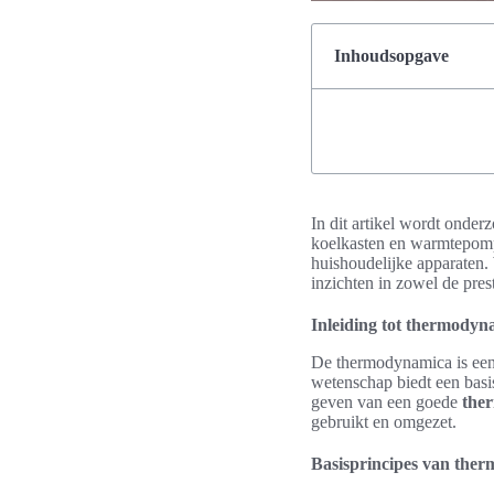
Inhoudsopgave
In dit artikel wordt onder
koelkasten en warmtepompe
huishoudelijke apparaten
inzichten in zowel de pre
Inleiding tot thermodyn
De thermodynamica is een 
wetenschap biedt een basi
geven van een goede
the
gebruikt en omgezet.
Basisprincipes van the