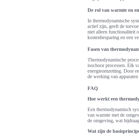
De rol van warmte en en
In thermodynamische syste
actief zijn, geeft de toev
niet alleen functionaliteit
kostenbesparing en een ve
Fasen van thermodynam
Thermodynamische process
isochoor processen. Elk va
energieomzetting. Door ee
de werking van apparaten t
FAQ
Hoe werkt een thermody
Een thermodynamisch syst
van warmte met de omgevi
de omgeving, wat bijdraagt
Wat zijn de basisprinci