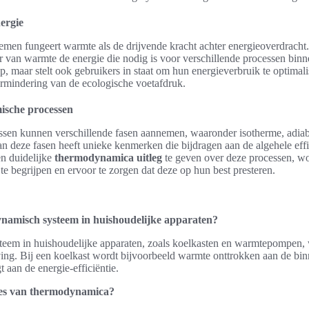
ergie
men fungeert warmte als de drijvende kracht achter energieoverdrach
oer van warmte de energie die nodig is voor verschillende processen binn
 op, maar stelt ook gebruikers in staat om hun energieverbruik te optimalis
rmindering van de ecologische voetafdruk.
ische processen
en kunnen verschillende fasen aannemen, waaronder isotherme, adiaba
n deze fasen heeft unieke kenmerken die bijdragen aan de algehele effi
n duidelijke
thermodynamica uitleg
te geven over deze processen, w
e begrijpen en ervoor te zorgen dat deze op hun best presteren.
namisch systeem in huishoudelijke apparaten?
eem in huishoudelijke apparaten, zoals koelkasten en warmtepompen, w
ng. Bij een koelkast wordt bijvoorbeeld warmte onttrokken aan de bi
 aan de energie-efficiëntie.
pes van thermodynamica?