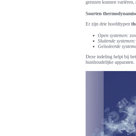
grenzen kunnen variëren, a
Soorten thermodynamis
Er zijn drie hoofdtypen
th
Open systemen:
zow
Sluitende systemen:
Geïsoleerde system
Deze indeling helpt bij he
huishoudelijke apparaten.