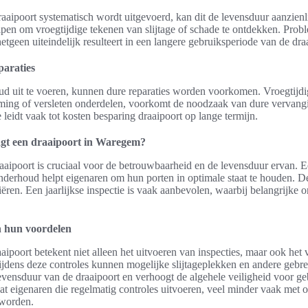
aipoort systematisch wordt uitgevoerd, kan dit de levensduur aanzienl
lpen om vroegtijdige tekenen van slijtage of schade te ontdekken. Pr
etgeen uiteindelijk resulteert in een langere gebruiksperiode van de dra
araties
 uit te voeren, kunnen dure reparaties worden voorkomen. Vroegtijdig 
ming of versleten onderdelen, voorkomt de noodzaak van dure vervang
leidt vaak tot kosten besparing draaipoort op lange termijn.
gt een draaipoort in Waregem?
aipoort is cruciaal voor de betrouwbaarheid en de levensduur ervan. E
onderhoud helpt eigenaren om hun porten in optimale staat te houden. 
iëren. Een jaarlijkse inspectie is vaak aanbevolen, waarbij belangrijke
n hun voordelen
ipoort betekent niet alleen het uitvoeren van inspecties, maar ook he
jdens deze controles kunnen mogelijke slijtageplekken en andere gebre
evensduur van de draaipoort en verhoogt de algehele veiligheid voor ge
dat eigenaren die regelmatig controles uitvoeren, veel minder vaak met
 worden.