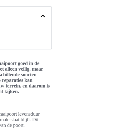
aipoort goed in de
t alleen veilig, maar
schillende soorten
 reparaties kan
uw terrein, en daarom is
mt kijken.
raaipoort levensduur.
le staat blijft. Dit
van de poort.