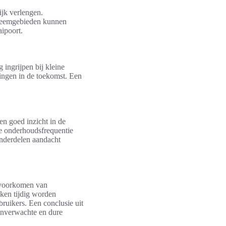
ijk verlengen.
obleemgebieden kunnen
aipoort.
ingrijpen bij kleine
ingen in de toekomst. Een
en goed inzicht in de
De onderhoudsfrequentie
 onderdelen aandacht
t voorkomen van
ken tijdig worden
bruikers. Een conclusie uit
 onverwachte en dure