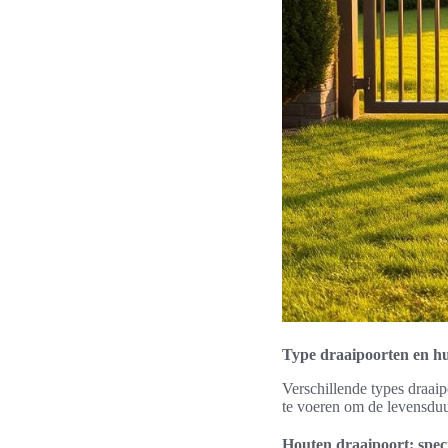
Type draaipoorten en h
Verschillende types draai
te voeren om de levensduur
Houten draaipoort: spec