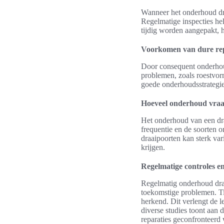
Wanneer het onderhoud dra
Regelmatige inspecties he
tijdig worden aangepakt, h
Voorkomen van dure rep
Door consequent onderhoud
problemen, zoals roestvor
goede onderhoudsstrategie 
Hoeveel onderhoud vraa
Het onderhoud van een dra
frequentie en de soorten 
draaipoorten kan sterk var
krijgen.
Regelmatige controles e
Regelmatig onderhoud draa
toekomstige problemen. Ti
herkend. Dit verlengt de l
diverse studies toont aan 
reparaties geconfronteerd