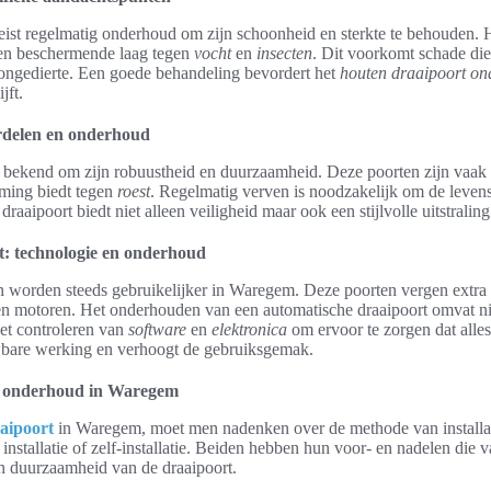
eist regelmatig onderhoud om zijn schoonheid en sterkte te behouden. H
een beschermende laag tegen
vocht
en
insecten
. Dit voorkomt schade die
ngedierte. Een goede behandeling bevordert het
houten draaipoort o
jft.
rdelen en onderhoud
at bekend om zijn robuustheid en duurzaamheid. Deze poorten zijn vaak 
rming biedt tegen
roest
. Regelmatig verven is noodzakelijk om de leven
raaipoort biedt niet alleen veiligheid maar ook een stijlvolle uitstralin
t: technologie en onderhoud
 worden steeds gebruikelijker in Waregem. Deze poorten vergen extra 
n motoren. Het onderhouden van een automatische draaipoort omvat nie
t controleren van
software
en
elektronica
om ervoor te zorgen dat alles
uwbare werking en verhoogt de gebruiksgemak.
en onderhoud in Waregem
aipoort
in Waregem, moet men nadenken over de methode van installati
 installatie of zelf-installatie. Beiden hebben hun voor- en nadelen die
en duurzaamheid van de draaipoort.