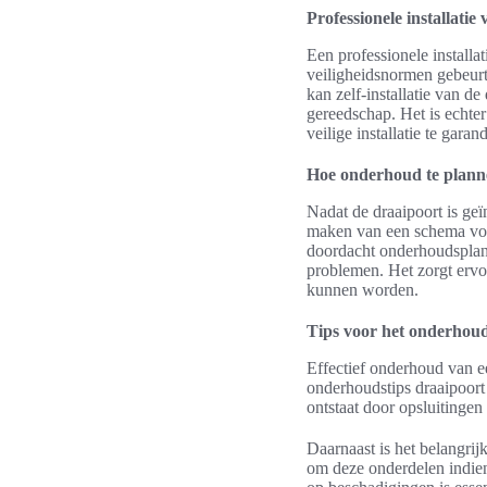
Professionele installatie v
Een professionele installa
veiligheidsnormen gebeurt
kan zelf-installatie van d
gereedschap. Het is echter
veilige installatie te garan
Hoe onderhoud te planne
Nadat de draaipoort is geï
maken van een schema voo
doordacht onderhoudsplan 
problemen. Het zorgt ervoo
kunnen worden.
Tips voor het onderhou
Effectief onderhoud van e
onderhoudstips draaipoort 
ontstaat door opsluitingen
Daarnaast is het belangrij
om deze onderdelen indien 