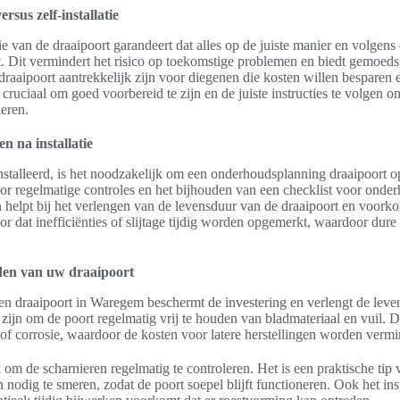
ersus zelf-installatie
tie van de draaipoort garandeert dat alles op de juiste manier en volgen
. Dit vermindert het risico op toekomstige problemen en biedt gemoeds
e draaipoort aantrekkelijk zijn voor diegenen die kosten willen besparen 
 cruciaal om goed voorbereid te zijn en de juiste instructies te volgen 
deren.
n na installatie
nstalleerd, is het noodzakelijk om een onderhoudsplanning draaipoort op
r regelmatige controles en het bijhouden van een checklist voor onde
helpt bij het verlengen van de levensduur van de draaipoort en voork
r dat inefficiënties of slijtage tijdig worden opgemerkt, waardoor dur
den van uw draaipoort
en draaipoort in Waregem beschermt de investering en verlengt de lev
zijn om de poort regelmatig vrij te houden van bladmateriaal en vuil. 
 of corrosie, waardoor de kosten voor latere herstellingen worden verm
k om de scharnieren regelmatig te controleren. Het is een praktische ti
nodig te smeren, zodat de poort soepel blijft functioneren. Ook het in