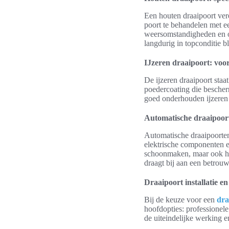
Een houten draaipoort ver
poort te behandelen met 
weersomstandigheden en o
langdurig in topconditie bli
IJzeren draaipoort: voo
De ijzeren draaipoort sta
poedercoating die besche
goed onderhouden ijzeren d
Automatische draaipoor
Automatische draaipoorten
elektrische componenten e
schoonmaken, maar ook he
draagt bij aan een betro
Draaipoort installatie 
Bij de keuze voor een
dra
hoofdopties: professionele
de uiteindelijke werking 