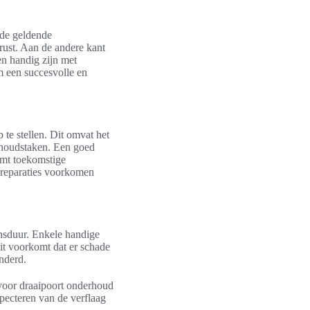
s de geldende
rust. Aan de andere kant
en handig zijn met
om een succesvolle en
 te stellen. Dit omvat het
rhoudstaken. Een goed
omt toekomstige
e reparaties voorkomen
ensduur. Enkele handige
Dit voorkomt dat er schade
inderd.
p voor draaipoort onderhoud
specteren van de verflaag