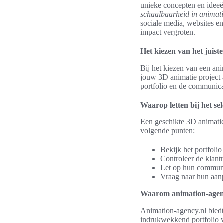
unieke concepten en ideeën
schaalbaarheid in animat
sociale media, websites e
impact vergroten.
Het kiezen van het juis
Bij het kiezen van een ani
jouw 3D animatie project a
portfolio en de communicat
Waarop letten bij het se
Een geschikte 3D animatie 
volgende punten:
Bekijk het portfolio
Controleer de klantr
Let op hun communi
Vraag naar hun aan
Waarom animation-agency
Animation-agency.nl biedt 
indrukwekkend portfolio v