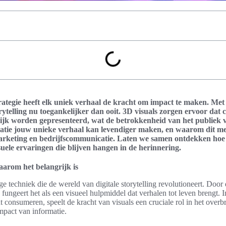
trategie heeft elk uniek verhaal de kracht om impact te maken. M
orytelling nu toegankelijker dan ooit. 3D visuals zorgen ervoor dat
ijk worden gepresenteerd, wat de betrokkenheid van het publiek ve
atie jouw unieke verhaal kan levendiger maken, en waarom dit m
arketing en bedrijfscommunicatie. Laten we samen ontdekken hoe
uele ervaringen die blijven hangen in de herinnering.
aarom het belangrijk is
ge techniek die de wereld van digitale storytelling revolutioneert. Door
fungeert het als een visueel hulpmiddel dat verhalen tot leven brengt. 
nt consumeren, speelt de kracht van visuals een cruciale rol in het ov
mpact van informatie.