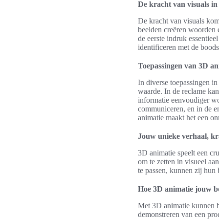
De kracht van visuals in
De kracht van visuals komt
beelden creëren woorden en
de eerste indruk essentiee
identificeren met de bood
Toepassingen van 3D ani
In diverse toepassingen in
waarde. In de reclame kan 
informatie eenvoudiger wo
communiceren, en in de en
animatie maakt het een on
Jouw unieke verhaal, kr
3D animatie speelt een cru
om te zetten in visueel aa
te passen, kunnen zij hun
Hoe 3D animatie jouw b
Met 3D animatie kunnen b
demonstreren van een prod