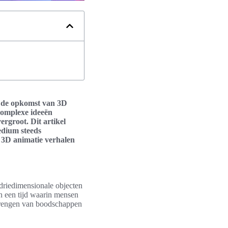
et de opkomst van 3D
 complexe ideeën
rgroot. Dit artikel
edium steeds
 3D animatie verhalen
 driedimensionale objecten
In een tijd waarin mensen
erbrengen van boodschappen