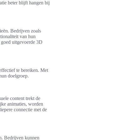
ie beter blijft hangen bij
ieën. Bedrijven zoals
ionaliteit van hun
n goed uitgevoerde 3D
ffectief te bereiken. Met
 hun doelgroep.
uele content trekt de
ijke animaties, worden
 diepere connectie met de
en. Bedrijven kunnen