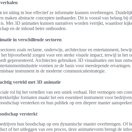
 verhalen
 tot uiting in hoe effectief ze informatie kunnen overbrengen. Duidelij
 maken abstracte concepten tastbaarder. Dit is vooral van belang bij dig
l is. Met 3D animaties kunnen narratives worden verrijkt, waardoor kijk
schap en de inhoud beter onthouden.
matie in verschillende sectoren
 sectoren zoals reclame, onderwijs, architectuur en entertainment, bewij
het bijvoorbeeld zorgen voor een sterke visuele impact, terwijl in het
rdt gepresenteerd. Architecten gebruiken 3D visualisaties om hun ontwe
tertainmentindustrie vormen ze de basis voor meeslepende ervaringen.
misbaar instrument in de moderne communicatiestrategie.
achtig verteld met 3D animatie
ciale rol bij het vertellen van een uniek verhaal. Het vermogen om com
ntrekkelijke formaten maakt het een essentieel instrument voor bedrijve
 boodschap versterken en hun publiek op een diepere manier aanspreken
oodschap versterkt
edrijven hun boodschap op een dynamische manier overbrengen. Of he
uct of het uitleggen van een proces, deze animatievorm brengt de inhou