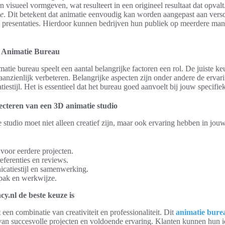
 visueel vormgeven, wat resulteert in een origineel resultaat dat opvalt.
ie
. Dit betekent dat animatie eenvoudig kan worden aangepast aan versc
n presentaties. Hierdoor kunnen bedrijven hun publiek op meerdere man
te Animatie Bureau
matie bureau speelt een aantal belangrijke factoren een rol. De juiste k
anzienlijk verbeteren. Belangrijke aspecten zijn onder andere de ervari
iestijl. Het is essentieel dat het bureau goed aanvoelt bij jouw specifi
lecteren van een 3D animatie studio
studio moet niet alleen creatief zijn, maar ook ervaring hebben in jouw
 voor eerdere projecten.
eferenties en reviews.
catiestijl en samenwerking.
pak en werkwijze.
.nl de beste keuze is
een combinatie van creativiteit en professionaliteit. Dit
animatie bure
an succesvolle projecten en voldoende ervaring. Klanten kunnen hun i