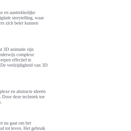
ke en aantrekkelijke
itale storytelling, waar
ers zich beter kunnen
st 3D animatie zijn
 onderwijs complexe
rpen effectief te
 De veelzijdigheid van 3D
plexe en abstracte ideeën
n. Door deze techniek toe
.
t nu gaat om het
d tot leven. Het gebruik