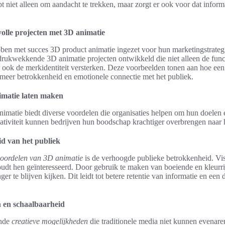
t niet alleen om aandacht te trekken, maar zorgt er ook voor dat informat
olle projecten met 3D animatie
ben met succes 3D product animatie ingezet voor hun marketingstrateg
rukwekkende 3D animatie projecten ontwikkeld die niet alleen de funct
r ook de merkidentiteit versterken. Deze voorbeelden tonen aan hoe ee
n meer betrokkenheid en emotionele connectie met het publiek.
imatie laten maken
imatie biedt diverse voordelen die organisaties helpen om hun doelen e
reativiteit kunnen bedrijven hun boodschap krachtiger overbrengen naar
d van het publiek
oordelen van 3D animatie
is de verhoogde publieke betrokkenheid. Vis
oudt hen geïnteresseerd. Door gebruik te maken van boeiende en kleurr
er te blijven kijken. Dit leidt tot betere retentie van informatie en een
 en schaalbaarheid
ende
creatieve mogelijkheden
die traditionele media niet kunnen evenar