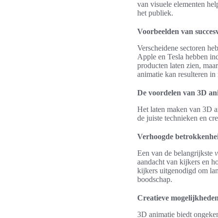
van visuele elementen help
het publiek.
Voorbeelden van succesv
Verscheidene sectoren heb
Apple en Tesla hebben ind
producten laten zien, maa
animatie kan resulteren i
De voordelen van 3D an
Het laten maken van 3D an
de juiste technieken en c
Verhoogde betrokkenhei
Een van de belangrijkste
v
aandacht van kijkers en h
kijkers uitgenodigd om lang
boodschap.
Creatieve mogelijkheden
3D animatie biedt ongek